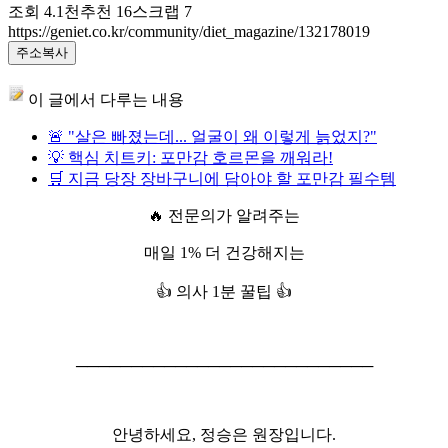
조회
4.1천
추천
16
스크랩
7
https://geniet.co.kr/community/diet_magazine/132178019
주소복사
이 글에서 다루는 내용
🚨 "살은 빠졌는데... 얼굴이 왜 이렇게 늙었지?"
💡 핵심 치트키: 포만감 호르몬을 깨워라!
🛒 지금 당장 장바구니에 담아야 할 포만감 필수템
🔥 전문의가 알려주는
매일 1% 더 건강해지는
👍 의사 1분 꿀팁 👍
───────────────────────────
안녕하세요, 정승은 원장입니다.