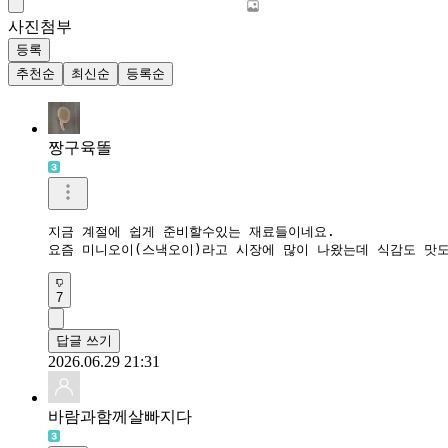
사진첨부
등록
추천순
최신순
등록순
짱구육똘
지금 계절에 쉽게 준비할수있는 재료들이네요.

요즘 미니오이(스낵오이)라고 시장에 많이 나왔는데 식감도 맛
7
답글 쓰기
2026.06.29 21:31
바람과함께살빠지다