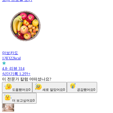
아보카도
1
개
322
kcal
4.8
· 리뷰
314
식단기록
1.2만+
이 전문가 칼럼 어떠셨나요?
도움됐어요
0
새로 알았어요
0
공감됐어요
0
더 보고싶어요
0