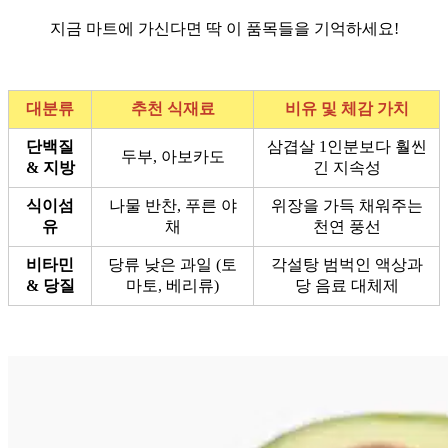
지금 마트에 가신다면 딱 이 품목들을 기억하세요!
대분류
추천 식재료
비유 및 체감 가치
단백질
삼겹살 1인분보다 훨씬
두부, 아보카도
& 지방
긴 지속성
식이섬
나물 반찬, 푸른 야
위장을 가득 채워주는
유
채
천연 풍선
비타민
당류 낮은 과일 (토
각설탕 범벅인 액상과
& 당질
마토, 베리류)
당 음료 대체제