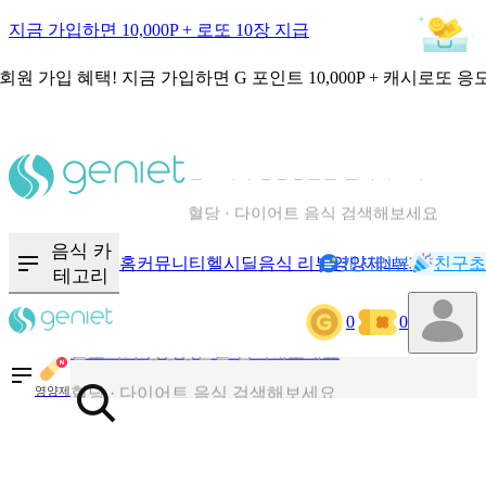
지금 가입하면 10,000P + 로또 10장 지급
회원 가입 혜택!
지금 가입하면
G 포인트 10,000P + 캐시로또 응
칼로리와 영양성분을 검색해보세요
혈당 · 다이어트 음식 검색해보세요
음식 · 영양제 리뷰를 찾아보세요
음식 카
홈
커뮤니티
헬시딜
음식 리뷰
영양제
캐시리뷰
기록
친구초
NEW
테고리
0
0
칼로리와 영양성분을 검색해보세요
혈당 · 다이어트 음식 검색해보세요
영양제
음식 · 영양제 리뷰를 찾아보세요