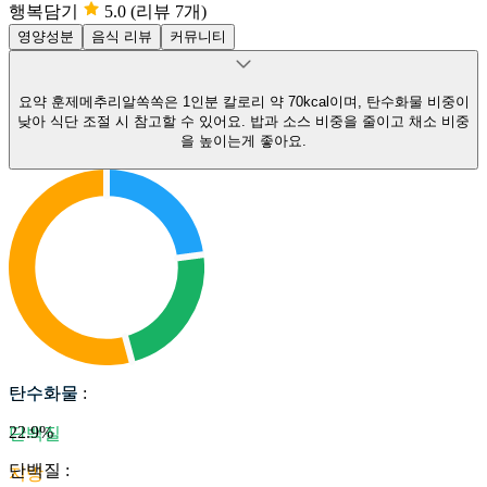
행복담기
5.0
(리뷰 7개)
영양성분
음식 리뷰
커뮤니티
요약
훈제메추리알쏙쏙은 1인분 칼로리 약 70kcal이며, 탄수화물 비중이
낮아 식단 조절 시 참고할 수 있어요.
밥과 소스 비중을 줄이고 채소 비중
을 높이는게 좋아요.
탄수화물
탄수화물
:
22.9
%
단백질
단백질
:
지방