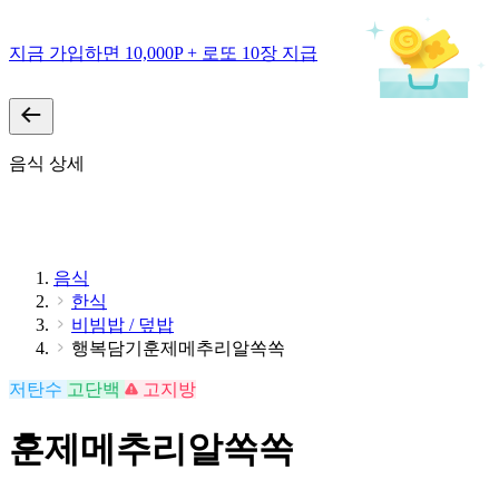
지금 가입하면 10,000P + 로또 10장 지급
음식 상세
음식
한식
비빔밥 / 덮밥
행복담기훈제메추리알쏙쏙
저탄수
고단백
고지방
훈제메추리알쏙쏙