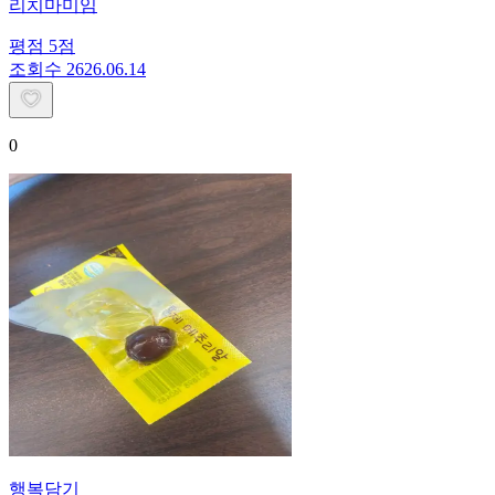
리치마미임
평점
5
점
조회수
26
26.06.14
0
행복담기