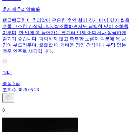
훈제메추리알쏙쏙
탱글탱글한 메추리알에 은은한 훈연 향이 깊게 배어 있어 씹을
수록 고소한 간식입니다. 짭조름하면서도 담백한 맛이 조화를
이루며, 한 입에 쏙 들어가는 크기라 언제 어디서나 깔끔하게
즐기기 좋습니다. 퍽퍽하지 않고 촉촉한 노른자 덕분에 목 넘
김이 부드러우며, 출출할 때 가벼운 영양 간식이나 부담 없는
맥주 안주로 제격입니다.
궈녜
평점
5
점
조회수
38
26.05.28
0