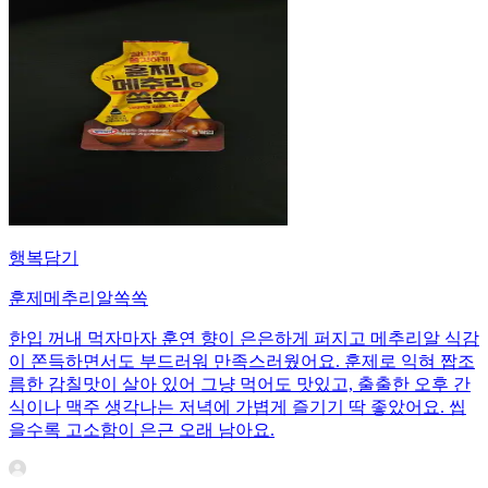
행복담기
훈제메추리알쏙쏙
한입 꺼내 먹자마자 훈연 향이 은은하게 퍼지고 메추리알 식감
이 쫀득하면서도 부드러워 만족스러웠어요. 훈제로 익혀 짭조
름한 감칠맛이 살아 있어 그냥 먹어도 맛있고, 출출한 오후 간
식이나 맥주 생각나는 저녁에 가볍게 즐기기 딱 좋았어요. 씹
을수록 고소함이 은근 오래 남아요.