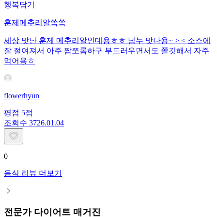
행복담기
훈제메추리알쏙쏙
세상 맛난 훈제 메추리알인데용ㅎㅎ 넘누 맛나용~ > < 소스에
잘 절여져서 아주 짭쪼롬하구 부드러우면서도 쫄깃해서 자주
먹어용ㅎ
flowerhyun
평점
5
점
조회수
37
26.01.04
0
음식 리뷰 더보기
전문가 다이어트 매거진