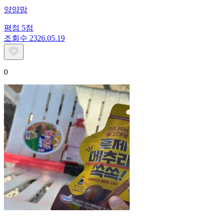
양양맘
평점
5
점
조회수
23
26.05.19
0