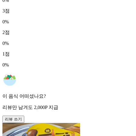
0
%
3
점
0
%
2
점
0
%
1
점
0
%
이 음식 어떠셨나요?
리뷰만 남겨도
2,000
P
지급
리뷰 쓰기