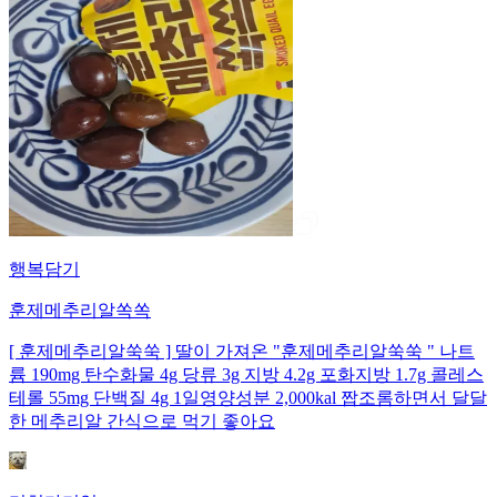
행복담기
훈제메추리알쏙쏙
[ 훈제메추리알쑥쑥 ] 딸이 가져온 "훈제메추리알쑥쑥 " 나트
륨 190mg 탄수화물 4g 당류 3g 지방 4.2g 포화지방 1.7g 콜레스
테롤 55mg 단백질 4g 1일영양성분 2,000kal 짭조롬하면서 달달
한 메추리알 간식으로 먹기 좋아요