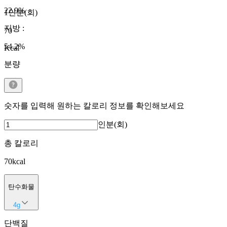
22.9
%
1인분(회)
지방
:
70
54.2
%
Kcal
분량
숫자를 입력해 원하는 칼로리 정보를 확인해보세요
인분(회)
총 칼로리
70
kcal
탄수화물
4
g
단백질