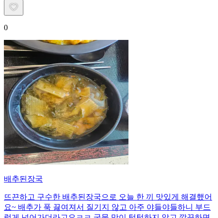
0
배추된장국
​뜨끈하고 구수한 배추된장국으로 오늘 한 끼 맛있게 해결했어
요~ 배추가 푹 끓여져서 질기지 않고 아주 야들야들하니 부드
럽게 넘어가더라고요ㅋㅋ 국물 맛이 텁텁하지 않고 깔끔하면