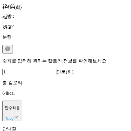
22.4
%
1인분(회)
지방
:
64
26.7
%
Kcal
분량
숫자를 입력해 원하는 칼로리 정보를 확인해보세요
인분(회)
총 칼로리
64
kcal
탄수화물
8.6
g
단백질