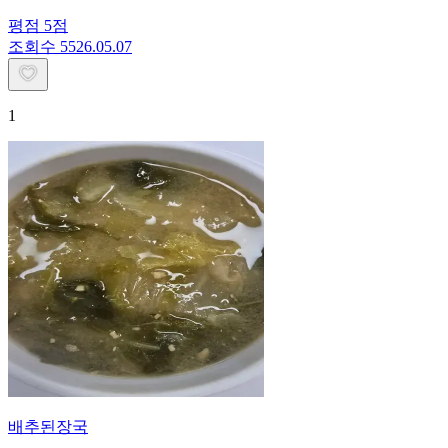
평점
5
점
조회수
55
26.05.07
1
배추된장국