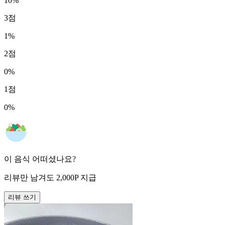
10
%
3
점
1
%
2
점
0
%
1
점
0
%
이 음식 어떠셨나요?
리뷰만 남겨도
2,000
P
지급
리뷰 쓰기