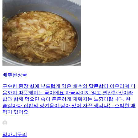
배추된장국
구수한 된장 향에 부드럽게 익은 배추의 달큰함이 어우러져 마
음까지 따뜻해지는 국이에요 자극적이지 않고 편안한 맛이라
밥과 함께 먹으면 속이 든든하게 채워지는 느낌이랍니다. 한
숟갈마다 집밥의 정겨움이 살아 있어 자꾸 생각나는 소박한 매
력이 있어요
엄마너구리