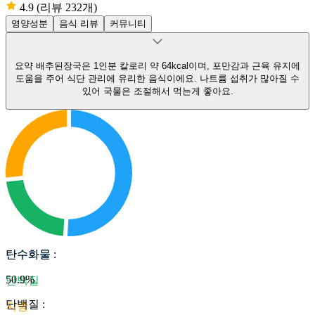
4.9
(리뷰 232개)
영양성분
음식 리뷰
커뮤니티
요약
배추된장국은 1인분 칼로리 약 64kcal이며, 포만감과 근육 유지에
도움을 주어 식단 관리에 유리한 음식이에요.
나트륨 섭취가 많아질 수
있어 국물은 조절해서 먹는게 좋아요.
탄수화물
탄수화물
:
50.9
%
단백질
단백질
:
지방