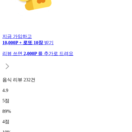
지금 가입하고
10,000P + 로또 10장
받기
리뷰 쓰면
2,000P
를 추가로 드려요
음식 리뷰
232
건
4.9
5
점
89
%
4
점