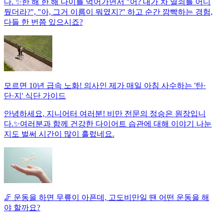
다. ✨한 해 한 해 나이를 먹어가면서 "어? 내가 차 열쇠를 어디
뒀더라?", "아, 그거 이름이 뭐였지?" 하고 순간 깜빡하는 경험,
다들 한 번쯤 있으시죠?
모르면 10년 급속 노화! 의사인 제가 매일 아침 사수하는 '탄·
단·지' 식단 가이드
안녕하세요, 지니어터 여러분! 비만 전문의 정승은 원장입니
다.✨여러분과 함께 건강한 다이어트 습관에 대해 이야기 나눈
지도 벌써 시간이 많이 흘렀네요.
🦵 운동을 하면 무릎이 아픈데, 고도비만일 땐 어떤 운동을 해
야 할까요?