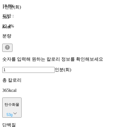
18.8
%
1인분(회)
지방
:
365
22.4
%
Kcal
분량
숫자를 입력해 원하는 칼로리 정보를 확인해보세요
인분(회)
총 칼로리
365
kcal
탄수화물
53
g
단백질