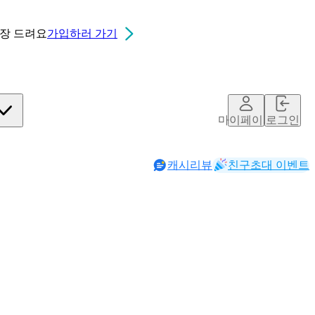
0장
드려요
가입하러 가기
마이페이지
로그인
캐시리뷰
친구초대 이벤트