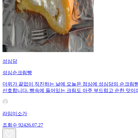
성심당
성심순크림빵
더위가 끝없이 직진하는 날에 오늘은 점심에 성심당의 순크림빵으
선호합니다. 빵속에 들어있는 크림도 아주 부드럽고 순한 맛이
라임미소가
조회수
924
26.07.27