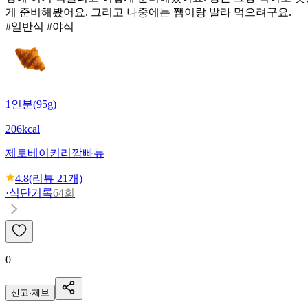
게 준비해봤어요. 그리고 나중에는 쨈이랑 발라 먹으려구요.
#일반식 #야식
1인분(95g)
206kcal
제로베이커리
깜빠뉴
4.8
(리뷰
21
개)
·
식단기록
64회
0
신고·제보