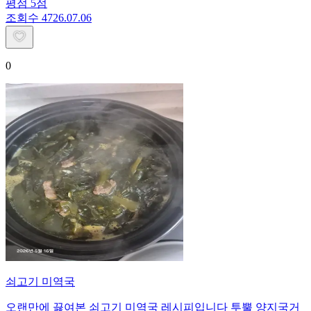
평점
5
점
조회수
47
26.07.06
0
쇠고기 미역국
오랜만에 끓여본 쇠고기 미역국 레시피입니다 투뿔 양지국거