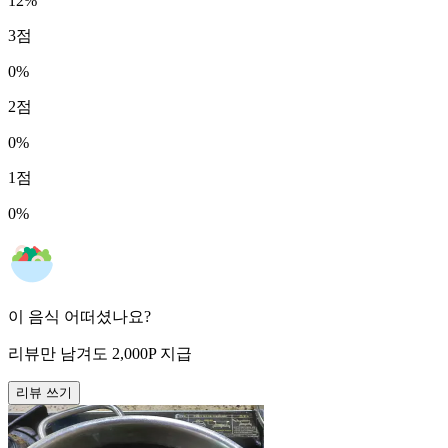
12
%
3
점
0
%
2
점
0
%
1
점
0
%
이 음식 어떠셨나요?
리뷰만 남겨도
2,000
P
지급
리뷰 쓰기