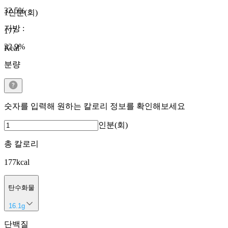
32.5
%
1인분(회)
지방
:
177
32.9
%
Kcal
분량
숫자를 입력해 원하는 칼로리 정보를 확인해보세요
인분(회)
총 칼로리
177
kcal
탄수화물
16.1
g
단백질