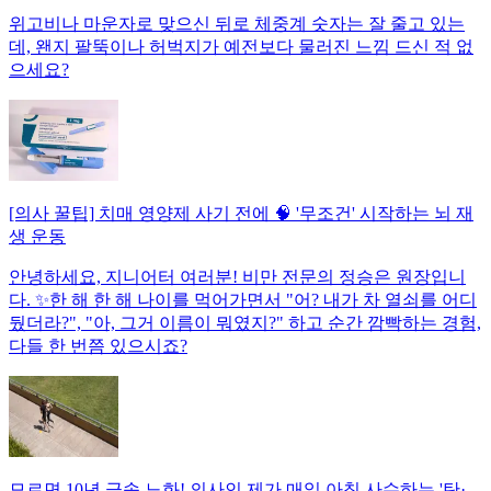
위고비나 마운자로 맞으신 뒤로 체중계 숫자는 잘 줄고 있는
데, 왠지 팔뚝이나 허벅지가 예전보다 물러진 느낌 드신 적 없
으세요?
[의사 꿀팁] 치매 영양제 사기 전에 🧠 '무조건' 시작하는 뇌 재
생 운동
안녕하세요, 지니어터 여러분! 비만 전문의 정승은 원장입니
다. ✨한 해 한 해 나이를 먹어가면서 "어? 내가 차 열쇠를 어디
뒀더라?", "아, 그거 이름이 뭐였지?" 하고 순간 깜빡하는 경험,
다들 한 번쯤 있으시죠?
모르면 10년 급속 노화! 의사인 제가 매일 아침 사수하는 '탄·