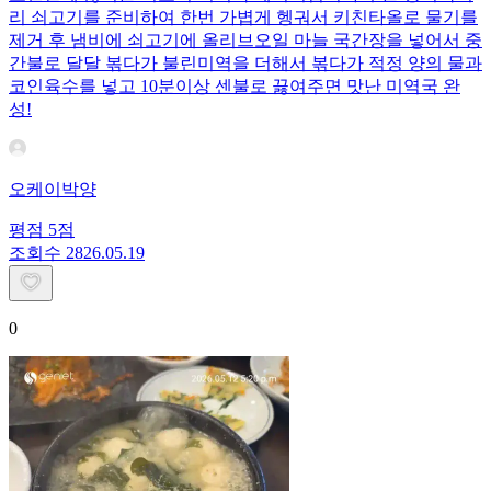
리 쇠고기를 준비하여 한번 가볍게 헹궈서 키친타올로 물기를
제거 후 냄비에 쇠고기에 올리브오일 마늘 국간장을 넣어서 중
간불로 달달 볶다가 불린미역을 더해서 볶다가 적정 양의 물과
코인육수를 넣고 10분이상 센불로 끓여주면 맛난 미역국 완
성!
오케이박양
평점
5
점
조회수
28
26.05.19
0