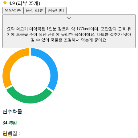
4.9
(리뷰 25개)
영양성분
음식 리뷰
커뮤니티
요약
쇠고기 미역국은 1인분 칼로리 약 177kcal이며, 포만감과 근육 유
지에 도움을 주어 식단 관리에 유리한 음식이에요.
나트륨 섭취가 많아
질 수 있어 국물은 조절해서 먹는게 좋아요.
탄수화물
탄수화물
:
34.7
%
단백질
단백질
:
지방