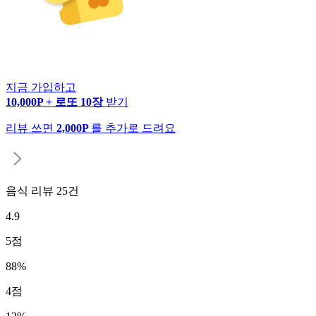
지금 가입하고
10,000P + 로또 10장
받기
리뷰 쓰면
2,000P
를 추가로 드려요
음식 리뷰
25
건
4.9
5
점
88
%
4
점