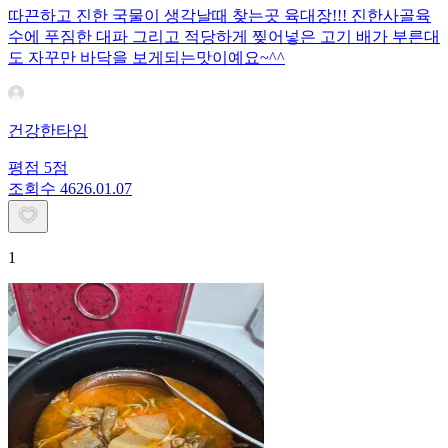
따끈하고 진한 국물이 생각날때 찾는곳 육대장!!! 진한사골육
수에 푸짐한 대파 그리고 적당하게 찢어넣은 고기 배가 부른대
도 자꾸만 바닥을 보게되는맛이예요~^^
건강한타임
평점
5
점
조회수
46
26.01.07
1