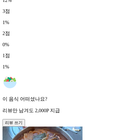
12
%
3
점
1
%
2
점
0
%
1
점
1
%
이 음식 어떠셨나요?
리뷰만 남겨도
2,000
P
지급
리뷰 쓰기