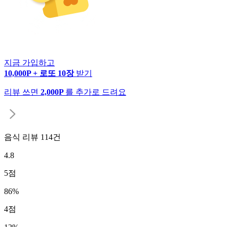
지금 가입하고
10,000P + 로또 10장
받기
리뷰 쓰면
2,000P
를 추가로 드려요
음식 리뷰
114
건
4.8
5
점
86
%
4
점