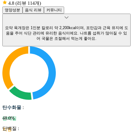
4.8
(리뷰 114개)
영양성분
음식 리뷰
커뮤니티
요약
육개장은 1인분 칼로리 약 2,200kcal이며, 포만감과 근육 유지에 도
움을 주어 식단 관리에 유리한 음식이에요.
나트륨 섭취가 많아질 수 있
어 국물은 조절해서 먹는게 좋아요.
탄수화물
탄수화물
:
48.0
%
단백질
단백질
:
지방