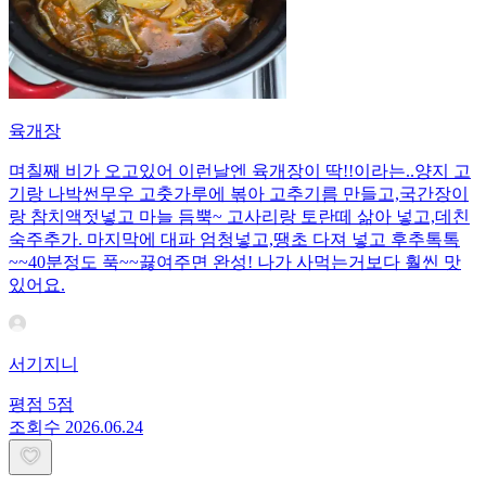
육개장
며칠째 비가 오고있어 이런날엔 육개장이 딱!!이라는..양지 고
기랑 나박썬무우 고춧가루에 볶아 고추기름 만들고,국간장이
랑 참치액젓넣고 마늘 듬뿍~ 고사리랑 토란떼 삶아 넣고,데친
숙주추가. 마지막에 대파 엄청넣고,땡초 다져 넣고 후추톡톡
~~40분정도 푹~~끓여주면 완성! 나가 사먹는거보다 훨씬 맛
있어요.
서기지니
평점
5
점
조회수
20
26.06.24