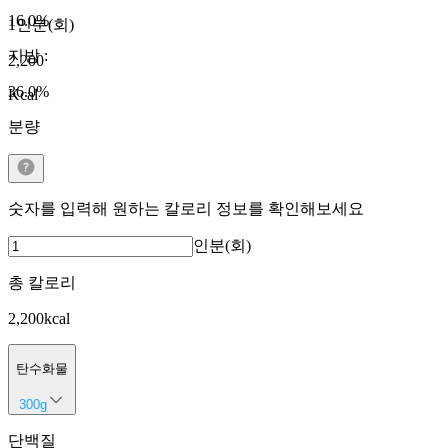
16.0
%
1인분(회)
지방
:
2,200
36.0
%
Kcal
분량
숫자를 입력해 원하는 칼로리 정보를 확인해보세요
인분(회)
총 칼로리
2,200
kcal
탄수화물
300
g
단백질