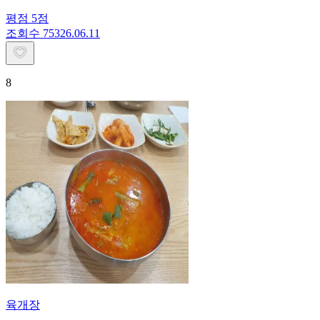
평점
5
점
조회수
753
26.06.11
8
육개장