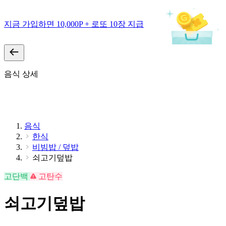
지금 가입하면 10,000P + 로또 10장 지급
음식 상세
음식
한식
비빔밥 / 덮밥
쇠고기덮밥
고단백
고탄수
쇠고기덮밥