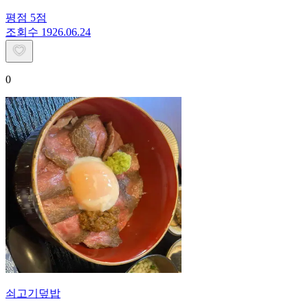
평점
5
점
조회수
19
26.06.24
0
쇠고기덮밥