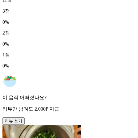
11
%
3
점
0
%
2
점
0
%
1
점
0
%
이 음식 어떠셨나요?
리뷰만 남겨도
2,000
P
지급
리뷰 쓰기