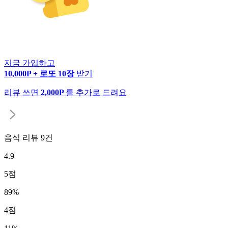
지금 가입하고
10,000P + 로또 10장
받기
리뷰 쓰면
2,000P
를 추가로 드려요
음식 리뷰
9
건
4.9
5
점
89
%
4
점