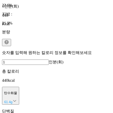
22.6
%
1인분(회)
지방
:
440
21.9
%
Kcal
분량
숫자를 입력해 원하는 칼로리 정보를 확인해보세요
인분(회)
총 칼로리
440
kcal
탄수화물
61.4
g
단백질