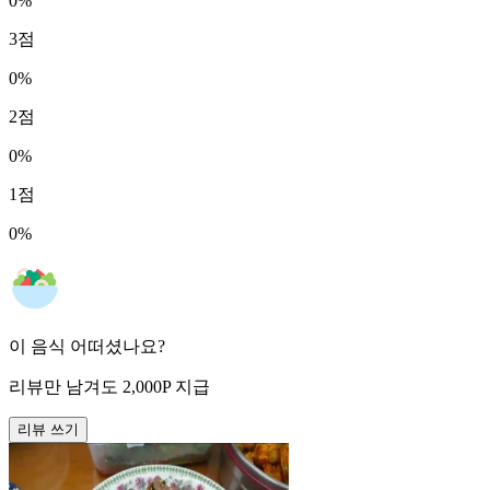
0
%
3
점
0
%
2
점
0
%
1
점
0
%
이 음식 어떠셨나요?
리뷰만 남겨도
2,000
P
지급
리뷰 쓰기