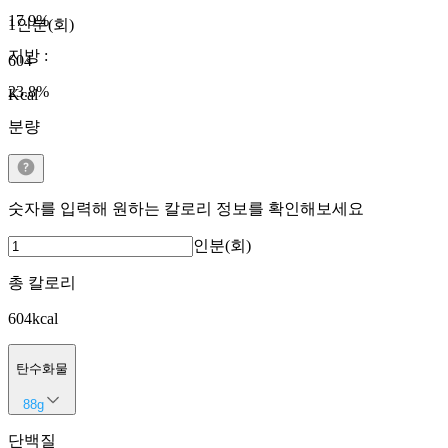
17.9
%
1인분(회)
지방
:
604
23.8
%
Kcal
분량
숫자를 입력해 원하는 칼로리 정보를 확인해보세요
인분(회)
총 칼로리
604
kcal
탄수화물
88
g
단백질