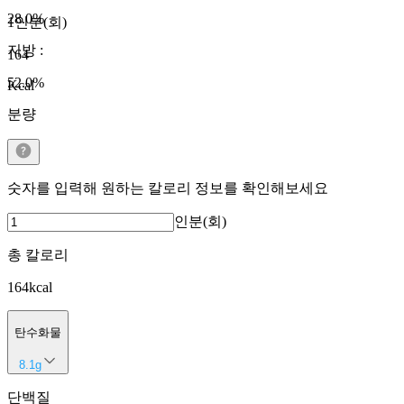
28.0
%
1인분(회)
지방
:
164
52.0
%
Kcal
분량
숫자를 입력해 원하는 칼로리 정보를 확인해보세요
인분(회)
총 칼로리
164
kcal
탄수화물
8.1
g
단백질