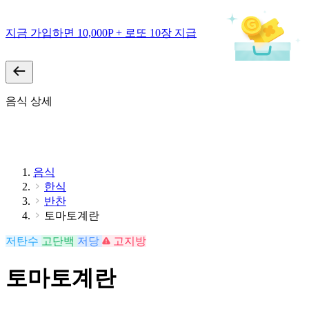
지금 가입하면 10,000P + 로또 10장 지급
음식 상세
음식
한식
반찬
토마토계란
저탄수
고단백
저당
고지방
토마토계란