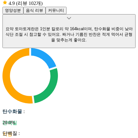
4.9
(리뷰 102개)
영양성분
음식 리뷰
커뮤니티
요약
토마토계란은 1인분 칼로리 약 164kcal이며, 탄수화물 비중이 낮아
식단 조절 시 참고할 수 있어요.
짜거나 기름진 반찬은 적게 먹어서 균형
을 맞추는게 좋아요.
탄수화물
탄수화물
:
20.0
%
단백질
단백질
:
지방