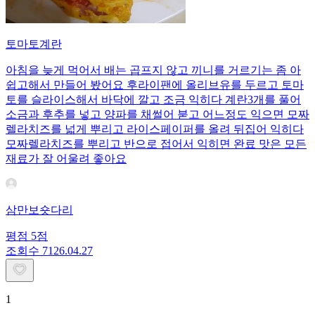
토마토계란
아침을 늦게 먹어서 배는 곱프지 않고 끼니를 거르기는 좀 아
쉽고해서 만들어 봤어요 후라이팬에 올리브유를 두르고 토마
토를 슬라이스해서 바닥에 깔고 조금 익히다 계란3개를 풀어
소금과 후추를 넣고 양파를 채썰어 붇고 어느정도 익으면 모짜
렐라치즈를 넓게 뿌리고 라이스페이퍼를 올려 뒤집어 익히다
모짜렐라치즈를 뿌리고 반으로 접어서 익히면 완료 맛은 모든
재료가 잘 어울려 좋아요
삼만보숏다리
평점
5
점
조회수
71
26.04.27
1