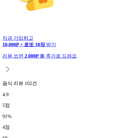
지금 가입하고
10,000P + 로또 10장
받기
리뷰 쓰면
2,000P
를 추가로 드려요
음식 리뷰
102
건
4.9
5
점
91
%
4
점