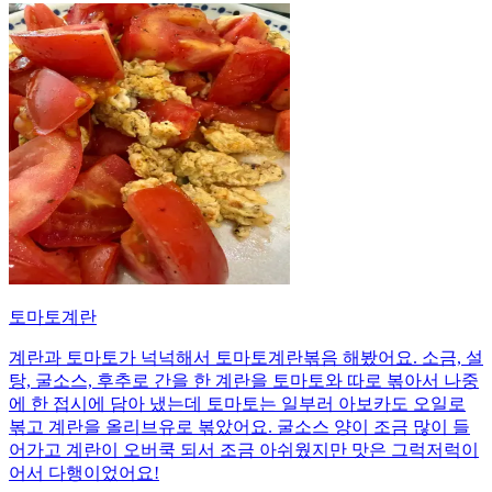
토마토계란
계란과 토마토가 넉넉해서 토마토계란볶음 해봤어요. 소금, 설
탕, 굴소스, 후추로 간을 한 계란을 토마토와 따로 볶아서 나중
에 한 접시에 담아 냈는데 토마토는 일부러 아보카도 오일로
볶고 계란을 올리브유로 볶았어요. 굴소스 양이 조금 많이 들
어가고 계란이 오버쿡 되서 조금 아쉬웠지만 맛은 그럭저럭이
어서 다행이었어요!