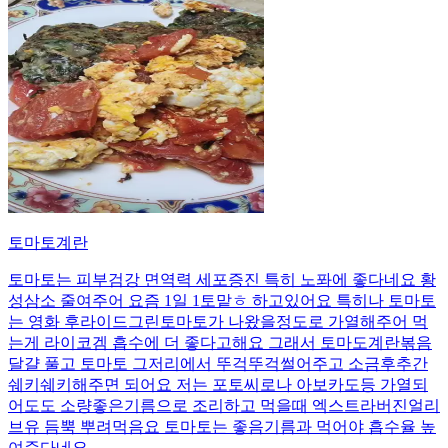
토마토계란
토마토는 피부검강 면역력 세포증진 특히 노퐈에 좋다네요 황
성삼소 줄여주어 요즘 1일 1토맡ㅎ 하고있어요 특히나 토마토
는 영화 후라이드그린토마토가 나왔을정도로 가열해주어 먹
는게 라이코겜 흡수에 더 좋다고해요 그래서 토마도계란볶음
달걀 풀고 토마토 그저리에서 뚜걱뚜걱썰어주고 소금후추간
쉐키쉐키해주면 되어요 저는 포토씨로나 아보카도등 가열되
어도도 소량좋은기름으로 조리하고 먹을때 엑스트라버진얼리
브유 듬뿍 뿌려먹음요 토마토는 좋음기름과 먹어야 흡수율 높
여준다네요