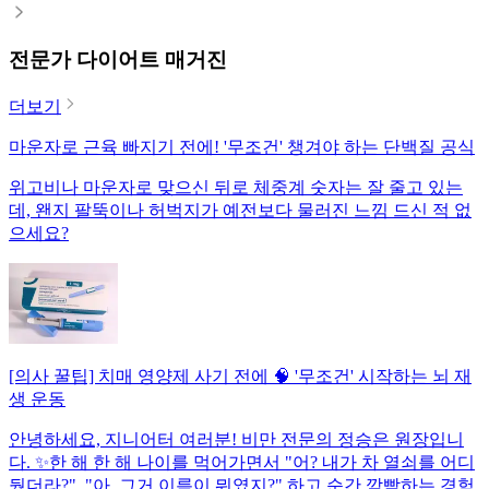
전문가 다이어트 매거진
더보기
마운자로 근육 빠지기 전에! '무조건' 챙겨야 하는 단백질 공식
위고비나 마운자로 맞으신 뒤로 체중계 숫자는 잘 줄고 있는
데, 왠지 팔뚝이나 허벅지가 예전보다 물러진 느낌 드신 적 없
으세요?
[의사 꿀팁] 치매 영양제 사기 전에 🧠 '무조건' 시작하는 뇌 재
생 운동
안녕하세요, 지니어터 여러분! 비만 전문의 정승은 원장입니
다. ✨한 해 한 해 나이를 먹어가면서 "어? 내가 차 열쇠를 어디
뒀더라?", "아, 그거 이름이 뭐였지?" 하고 순간 깜빡하는 경험,