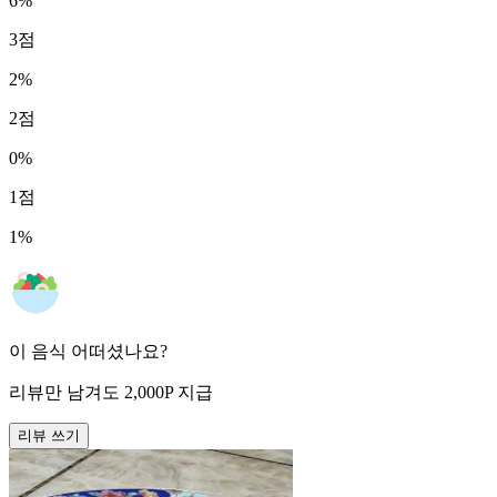
6
%
3
점
2
%
2
점
0
%
1
점
1
%
이 음식 어떠셨나요?
리뷰만 남겨도
2,000
P
지급
리뷰 쓰기