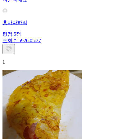
홍바다하리
평점
5
점
조회수
59
26.05.27
1