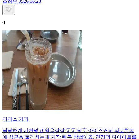
조회수
35
26.06.28
0
아이스 커피
달달하게 시럽넣고 얼음살살 동동 띄운 아이스커피 피로회복
에 식곤층 물리치는데 가장 빠른 방법이죠. 건강과 다이어트를