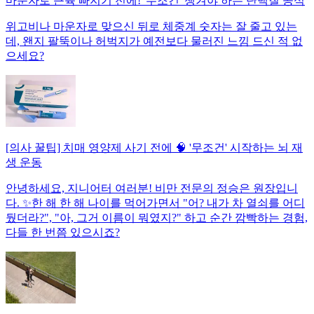
마운자로 근육 빠지기 전에! '무조건' 챙겨야 하는 단백질 공식
위고비나 마운자로 맞으신 뒤로 체중계 숫자는 잘 줄고 있는
데, 왠지 팔뚝이나 허벅지가 예전보다 물러진 느낌 드신 적 없
으세요?
[의사 꿀팁] 치매 영양제 사기 전에 🧠 '무조건' 시작하는 뇌 재
생 운동
안녕하세요, 지니어터 여러분! 비만 전문의 정승은 원장입니
다. ✨한 해 한 해 나이를 먹어가면서 "어? 내가 차 열쇠를 어디
뒀더라?", "아, 그거 이름이 뭐였지?" 하고 순간 깜빡하는 경험,
다들 한 번쯤 있으시죠?