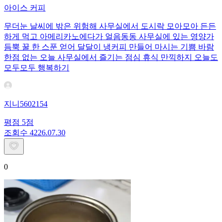
아이스 커피
무더눈 날씨에 밖은 위험해 사무실에서 도시락 모아모아 든든
하게 먹고 아메리카노에다가 얼음동동 사무실에 있는 영양가
듬뿍 꿀 한 스푼 얻어 달달이 냉커피 만들어 마시는 기쁨 바람
한점 없는 오늘 사무실에서 즐기는 점심 휴식 만끽하지 오늘도
모두모두 행복하기
지니5602154
평점
5
점
조회수
42
26.07.30
0