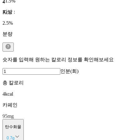
21.5
%
4
지방
:
Kcal
2.5
%
분량
숫자를 입력해 원하는 칼로리 정보를 확인해보세요
인분(회)
총 칼로리
4
kcal
카페인
95
mg
탄수화물
0.7
g