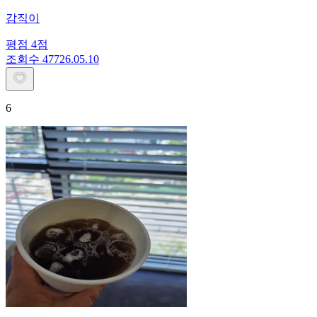
감직이
평점
4
점
조회수
477
26.05.10
6