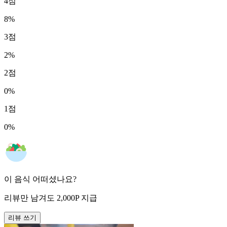
4
점
8
%
3
점
2
%
2
점
0
%
1
점
0
%
이 음식 어떠셨나요?
리뷰만 남겨도
2,000
P
지급
리뷰 쓰기