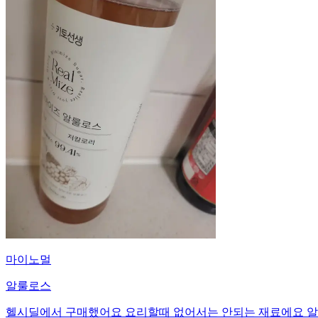
마이노멀
알룰로스
헬시딜에서 구매했어요 요리할때 없어서는 안되는 재료에요 알