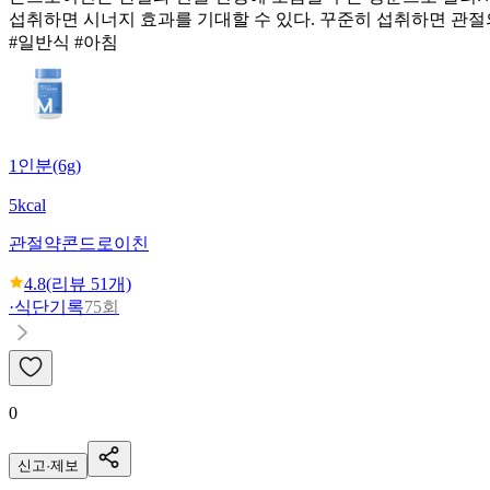
섭취하면 시너지 효과를 기대할 수 있다. 꾸준히 섭취하면 관절
#일반식 #아침
1인분(6g)
5kcal
관절약
콘드로이친
4.8
(리뷰
51
개)
·
식단기록
75회
0
신고·제보