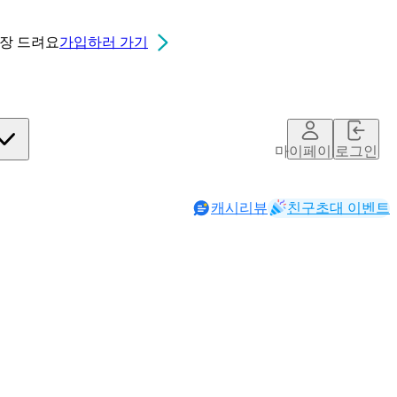
0장
드려요
가입하러 가기
마이페이지
로그인
캐시리뷰
친구초대 이벤트