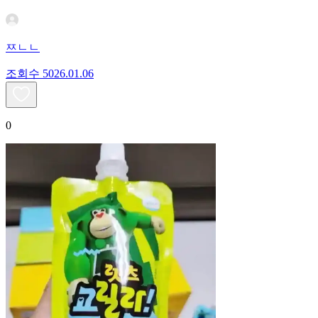
ㅉㄴㄴ
조회수
50
26.01.06
0