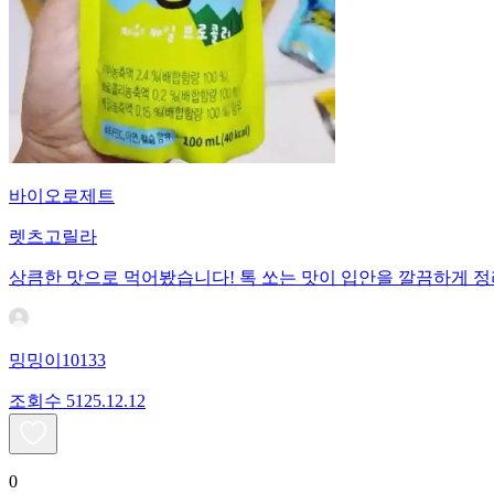
바이오로제트
렛츠고릴라
상큼한 맛으로 먹어봤습니다! 톡 쏘는 맛이 입안을 깔끔하게 정
밍밍이10133
조회수
51
25.12.12
0