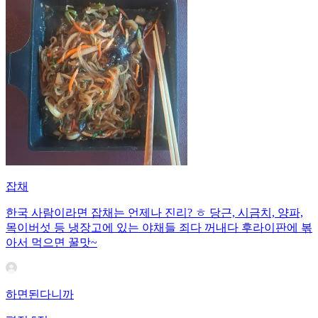
잡채
한국 사람이라면 잡채는 언제나 진리? ㅎ 당근, 시금치, 양파,
목이버섯 등 냉장고에 있는 야채들 죄다 꺼내다 후라이판에 볶
아서 먹으면 꿀맛~
하면된다니까