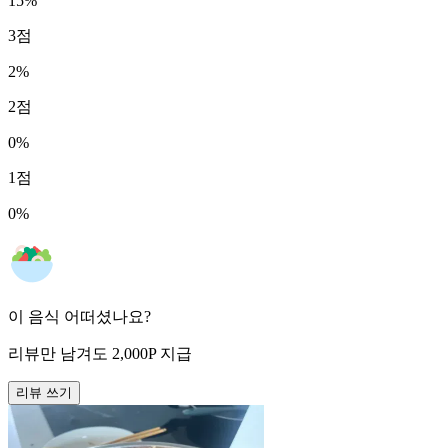
15
%
3
점
2
%
2
점
0
%
1
점
0
%
이 음식 어떠셨나요?
리뷰만 남겨도
2,000
P
지급
리뷰 쓰기