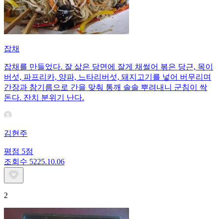
잡채
잡채를 만들었다. 잘 삶은 당면에 잘게 채썰어 볶은 당근, 목이
버섯, 파프리카, 양파, 느타리버섯, 돼지고기를 넣어 버무리며
간장과 참기름으로 간을 맞춰 통깨 솔솔 뿌려내니 군침이 싹
돈다. 잔치 분위기 난다.
김현주
평점
5
점
조회수
52
25.10.06
2