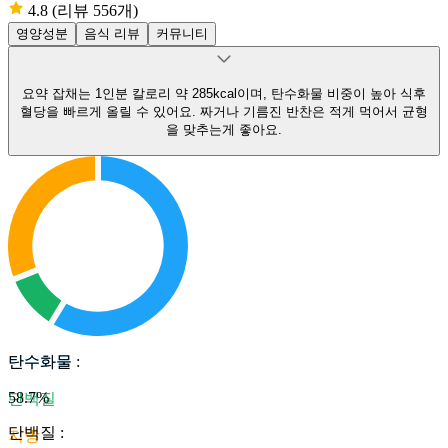
4.8
(리뷰 556개)
영양성분
음식 리뷰
커뮤니티
요약
잡채는 1인분 칼로리 약 285kcal이며, 탄수화물 비중이 높아 식후
혈당을 빠르게 올릴 수 있어요.
짜거나 기름진 반찬은 적게 먹어서 균형
을 맞추는게 좋아요.
탄수화물
탄수화물
:
58.7
%
단백질
단백질
:
지방