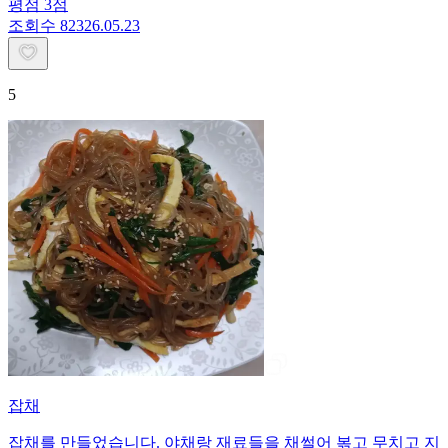
평점
3
점
조회수
823
26.05.23
5
잡채
잡채를 만들었습니다. 야채랑 재료들을 채썰어 볶고 무치고 지