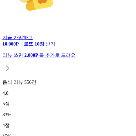
지금 가입하고
10,000P + 로또 10장
받기
리뷰 쓰면
2,000P
를 추가로 드려요
음식 리뷰
556
건
4.8
5
점
83
%
4
점