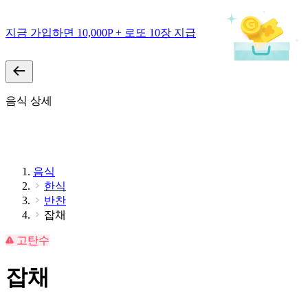
지금 가입하면 10,000P + 로또 10장 지급
음식 상세
음식
한식
반찬
잡채
고탄수
잡채