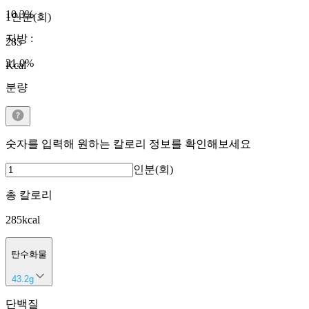
10.3
%
1인분(회)
지방
:
285
31.0
%
Kcal
분량
숫자를 입력해 원하는 칼로리 정보를 확인해보세요
인분(회)
총 칼로리
285
kcal
탄수화물
43.2
g
단백질