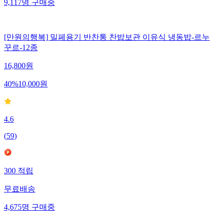
9,117
명
구매중
[만원의행복] 밀페용기 반찬통 찬밥보관 이유식 냉동밥-르누
꾸르-12종
16,800
원
40
%
10,000
원
4.6
(
59
)
300
적립
무료배송
4,675
명
구매중