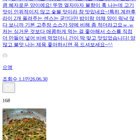
큼 혜자로운 양이에요! 뚜껑 열자마자 불향이 훅 나는데 고기
맛이 인위적이지 않고 숯불 맛이라 참 맛있네요~!특히 계란후
라이 2개 올려주는 센스는 굳!! ​다만 밥이랑 야채 양이 워낙 많
다 보니까 기본 고추장 소스가 양에 비해 좀 적더라고요ㅠ.ㅠ
저는 싱거운 것보다 매콤하게 먹는 걸 좋아해서 소스를 직접
더 만들어 넣어 비벼 먹었더니 간이 딱 맞고 맛있었습니다! 양
많고 불맛 나는 제육 좋아하시면 꼭 드셔보세요~^^
으앵
조회수
1.1만
26.06.30
168