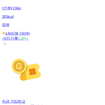
1인분(150g)
285kcal
잡채
4.8
(리뷰
556
개)
·
식단기록
1.9만+
지금 가입하고