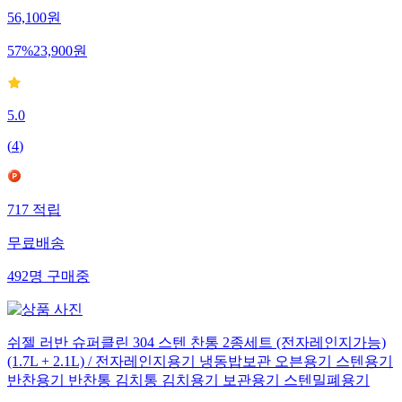
56,100
원
57
%
23,900
원
5.0
(
4
)
717
적립
무료배송
492
명
구매중
쉬젤 러반 슈퍼클린 304 스텐 찬통 2종세트 (전자레인지가능)
(1.7L + 2.1L) / 전자레인지용기 냉동밥보관 오븐용기 스텐용기
반찬용기 반찬통 김치통 김치용기 보관용기 스텐밀폐용기