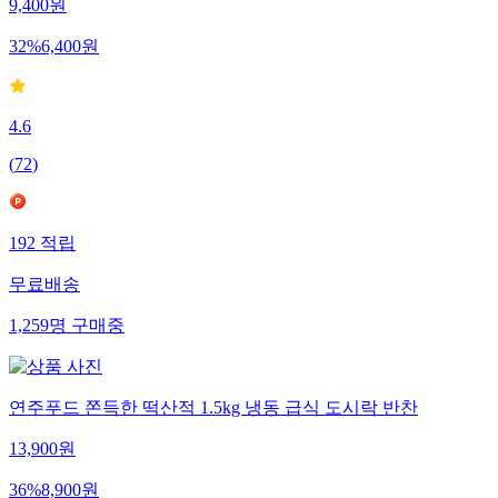
9,400
원
32
%
6,400
원
4.6
(
72
)
192
적립
무료배송
1,259
명
구매중
연주푸드 쫀득한 떡산적 1.5kg 냉동 급식 도시락 반찬
13,900
원
36
%
8,900
원