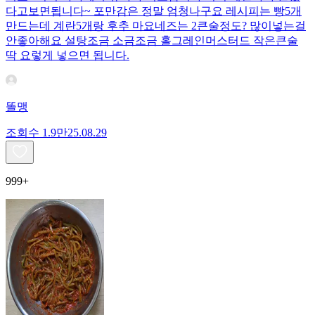
다고보면됩니다~ 포만감은 정말 엄청나구요 레시피는 빵5개
만드는데 계란5개랑 후추 마요네즈는 2큰술정도? 많이넣는걸
안좋아해요 설탕조금 소금조금 홀그레인머스터드 작은큰술
딱 요렇게 넣으면 됩니다.
똘맹
조회수
1.9만
25.08.29
999+