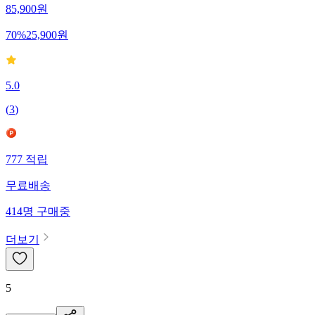
85,900
원
70
%
25,900
원
5.0
(
3
)
777
적립
무료배송
414
명
구매중
더보기
5