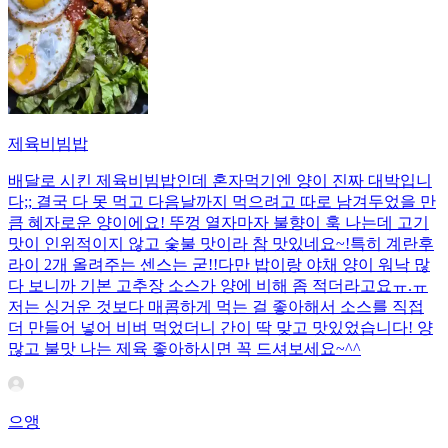
제육비빔밥
배달로 시킨 제육비빔밥인데 혼자먹기엔 양이 진짜 대박입니
다;; 결국 다 못 먹고 다음날까지 먹으려고 따로 남겨두었을 만
큼 혜자로운 양이에요! 뚜껑 열자마자 불향이 훅 나는데 고기
맛이 인위적이지 않고 숯불 맛이라 참 맛있네요~!특히 계란후
라이 2개 올려주는 센스는 굳!! ​다만 밥이랑 야채 양이 워낙 많
다 보니까 기본 고추장 소스가 양에 비해 좀 적더라고요ㅠ.ㅠ
저는 싱거운 것보다 매콤하게 먹는 걸 좋아해서 소스를 직접
더 만들어 넣어 비벼 먹었더니 간이 딱 맞고 맛있었습니다! 양
많고 불맛 나는 제육 좋아하시면 꼭 드셔보세요~^^
으앵