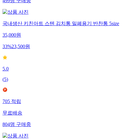
499
명
구매중
국내생산 키친아트 스텐 김치통 밀폐용기 반찬통 5size
35,000
원
33
%
23,500
원
5.0
(
5
)
705
적립
무료배송
804
명
구매중