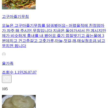
고구마줄기무침
오늘은 고구마줄기무침를 담궈봤어요~ 어렸을적에 친정엄마
가 자주 해 주시던 무침입니다 지금은 돌아가셔서 안 계시지만
제가 비슷하게 훙내를 내 봤어요 줄기 껍질벗기고 끓는물에 3
분데치고 건고추갈고 고춧가루,마늘,젓갈,깨,매실청조금.넘고
무치면 됩니다
울가족
조회수
1.1만
26.07.07
105