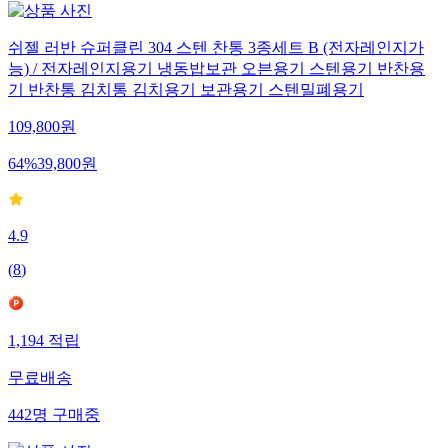
쉬젤 러반 슈퍼클린 304 스텐 찬통 3종세트 B (전자레인지가
능) / 전자레인지용기 냉동밥보관 오븐용기 스텐용기 반찬용
기 반찬통 김치통 김치용기 보관용기 스텐밀폐용기
109,800
원
64
%
39,800
원
4.9
(
8
)
1,194
적립
무료배송
442
명
구매중