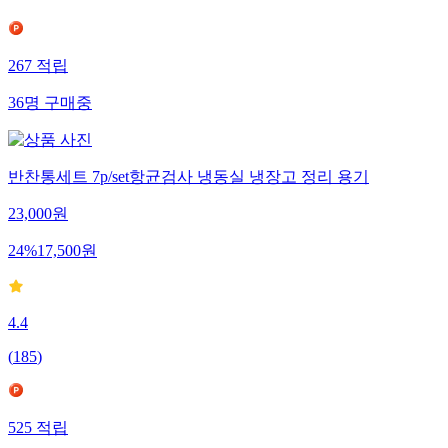
267
적립
36
명
구매중
반찬통세트 7p/set항균검사 냉동실 냉장고 정리 용기
23,000
원
24
%
17,500
원
4.4
(
185
)
525
적립