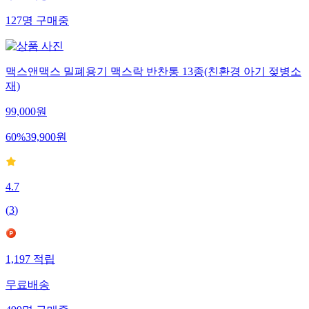
127
명
구매중
맥스앤맥스 밀폐용기 맥스락 반찬통 13종(친환경 아기 젖병소
재)
99,000
원
60
%
39,900
원
4.7
(
3
)
1,197
적립
무료배송