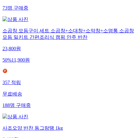
73
명
구매중
소곱창 모듬구이 세트 소곱창+소대창+소막창+소염통 소곱창
모듬 밀키트 간편조리식 캠핑 안주 반찬
23,800
원
50
%
11,900
원
357
적립
무료배송
188
명
구매중
사조오양 반찬 동그랑땡 1kg