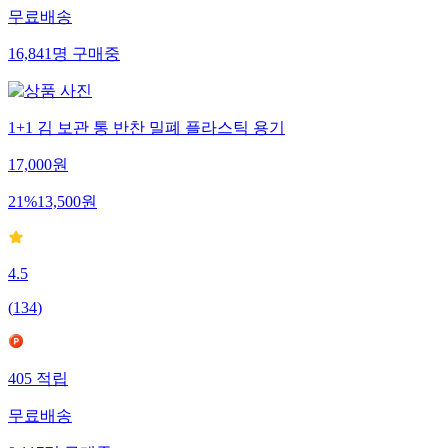
무료배송
16,841
명
구매중
1+1 김 보관 통 반찬 밀폐 플라스틱 용기
17,000
원
21
%
13,500
원
4.5
(
134
)
405
적립
무료배송