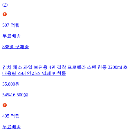
(
7
)
507
적립
무료배송
888
명
구매중
김치 채소 과일 보관용 4면 결착 프로벨라 스텐 찬통 3200ml 초
대용량 스테인리스 밀폐 반찬통
35,800
원
54
%
16,500
원
495
적립
무료배송