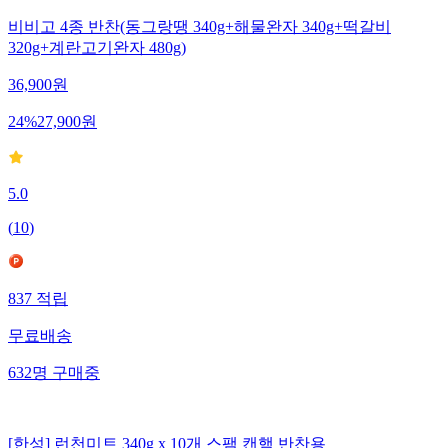
비비고 4종 반찬(동그랑땡 340g+해물완자 340g+떡갈비
320g+계란고기완자 480g)
36,900
원
24
%
27,900
원
5.0
(
10
)
837
적립
무료배송
632
명
구매중
[한성] 런천미트 340g x 10개 스팸 캔햄 반찬용