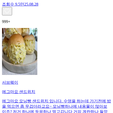
조회수
9.5만
25.08.28
999+
서브웨이
에그마요 샌드위치
에그마요 모닝빵 샌드위치 입니다. 수영을 하는데 가기전에 밥
을 먹으면 좀 무겁더라고요~ 모닝빵하나에 내용물이 많아보
이죠? 저거 하나에 두유하나 먹고갑니다 거의 계란하나 들었