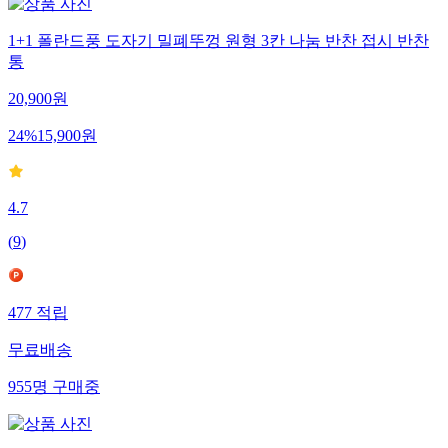
1+1 폴란드풍 도자기 밀폐뚜껑 원형 3칸 나눔 반찬 접시 반찬
통
20,900
원
24
%
15,900
원
4.7
(
9
)
477
적립
무료배송
955
명
구매중