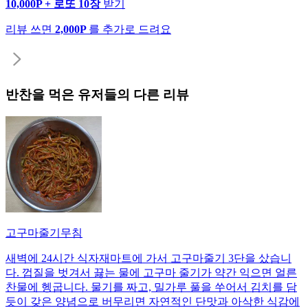
10,000P + 로또 10장
받기
리뷰 쓰면
2,000P
를 추가로 드려요
반찬
을 먹은 유저들의 다른 리뷰
고구마줄기무침
새벽에 24시간 식자재마트에 가서 고구마줄기 3단을 샀습니
다. 껍질을 벗겨서 끓는 물에 고구마 줄기가 약간 익으면 얼른
찬물에 헹굽니다. 물기를 짜고, 밀가루 풀을 쑤어서 김치를 담
듯이 갖은 양념으로 버무리면 자연적인 단맛과 아삭한 식감에