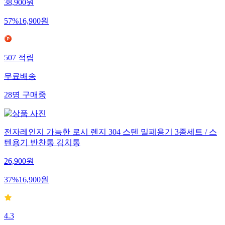
38,900
원
57
%
16,900
원
507
적립
무료배송
28
명
구매중
전자레인지 가능한 로시 렌지 304 스텐 밀폐용기 3종세트 / 스
텐용기 반찬통 김치통
26,900
원
37
%
16,900
원
4.3