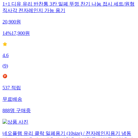
1+1 디유 유리 반찬통 3칸 밀폐 뚜껑 찬기 나눔 접시 세트/원형
직사각 전자레인지 가능 용기
20,900
원
14
%
17,900
원
4.6
(
9
)
537
적립
무료배송
888
명
구매중
네오플램 유리 클락 밀폐용기 (10size) / 전자레인지용기 냉동