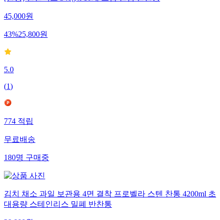
45,000
원
43
%
25,800
원
5.0
(
1
)
774
적립
무료배송
180
명
구매중
김치 채소 과일 보관용 4면 결착 프로벨라 스텐 찬통 4200ml 초
대용량 스테인리스 밀폐 반찬통