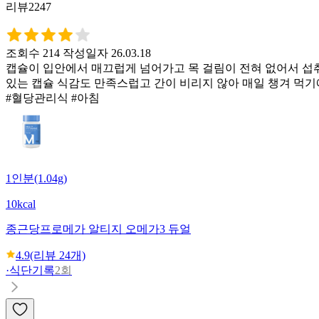
리뷰2247
조회수 214
작성일자 26.03.18
캡슐이 입안에서 매끄럽게 넘어가고 목 걸림이 전혀 없어서 섭취하
있는 캡슐 식감도 만족스럽고 간이 비리지 않아 매일 챙겨 먹기
#혈당관리식 #아침
1인분(1.04g)
10kcal
종근당
프로메가 알티지 오메가3 듀얼
4.9
(리뷰
24
개)
·
식단기록
2회