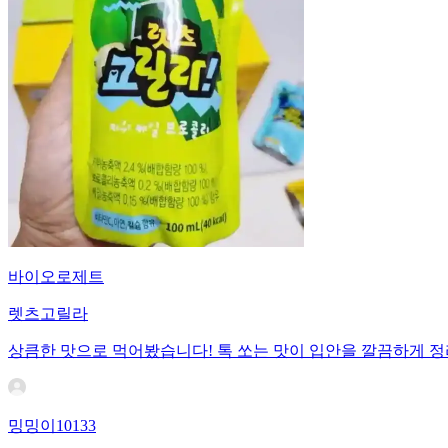
바이오로제트
렛츠고릴라
상큼한 맛으로 먹어봤습니다! 톡 쏘는 맛이 입안을 깔끔하게 정
밍밍이10133