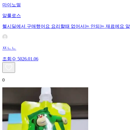
마이노멀
알룰로스
헬시딜에서 구매했어요 요리할때 없어서는 안되는 재료에요 알
ㅉㄴㄴ
조회수
50
26.01.06
0