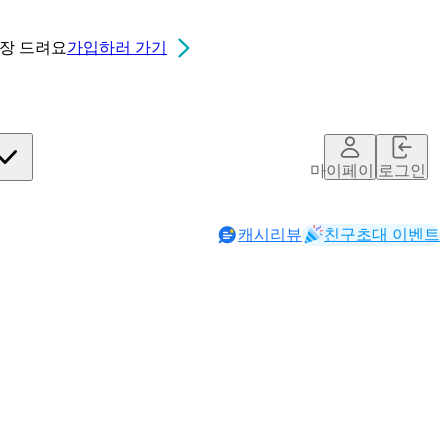
0장
드려요
가입하러 가기
마이페이지
로그인
캐시리뷰
친구초대 이벤트