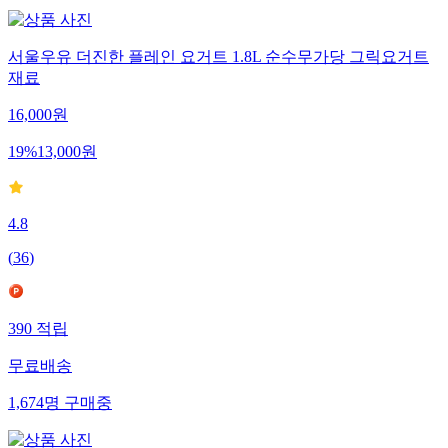
서울우유 더진한 플레인 요거트 1.8L 순수무가당 그릭요거트
재료
16,000
원
19
%
13,000
원
4.8
(
36
)
390
적립
무료배송
1,674
명
구매중