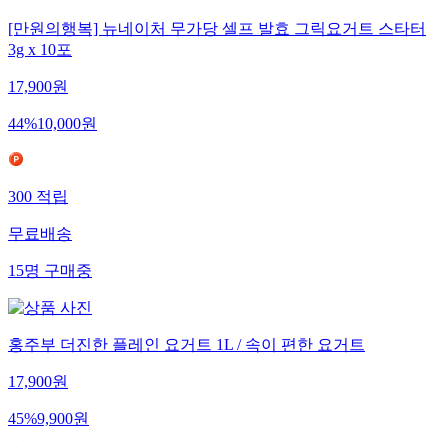
[만원의행복] 뉴네이처 무가당 셀프 발효 그릭요거트 스타터
3g x 10포
17,900
원
44
%
10,000
원
300
적립
무료배송
15
명
구매중
홍주부 더진한 플레인 요거트 1L / 속이 편한 요거트
17,900
원
45
%
9,900
원