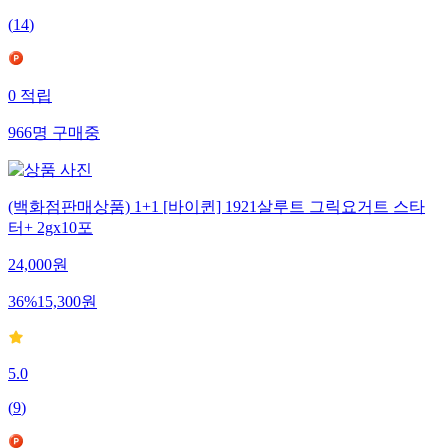
(
14
)
0
적립
966
명
구매중
(백화점판매상품) 1+1 [바이퀸] 1921살루트 그릭요거트 스타
터+ 2gx10포
24,000
원
36
%
15,300
원
5.0
(
9
)