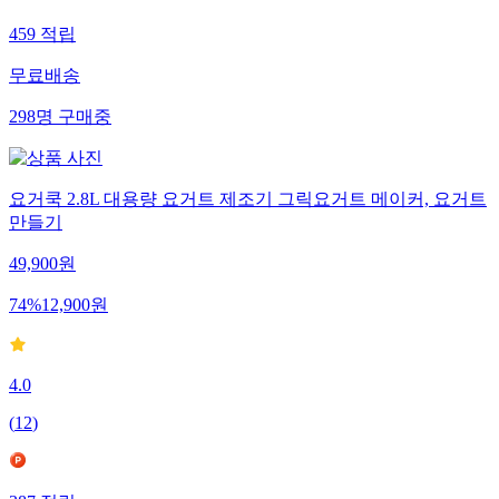
459
적립
무료배송
298
명
구매중
요거쿡 2.8L 대용량 요거트 제조기 그릭요거트 메이커, 요거트
만들기
49,900
원
74
%
12,900
원
4.0
(
12
)