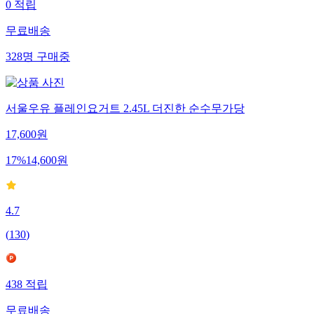
0
적립
무료배송
328
명
구매중
서울우유 플레인요거트 2.45L 더진한 순수무가당
17,600
원
17
%
14,600
원
4.7
(
130
)
438
적립
무료배송