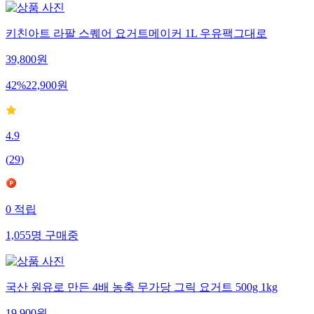
키친아트 라팔 스퀘어 요거트메이커 1L 우유팩그대로
39,800
원
42
%
22,900
원
4.9
(
29
)
0
적립
1,055
명
구매중
국산 원유로 만든 4배 농축 무가당 그릭 요거트 500g 1kg