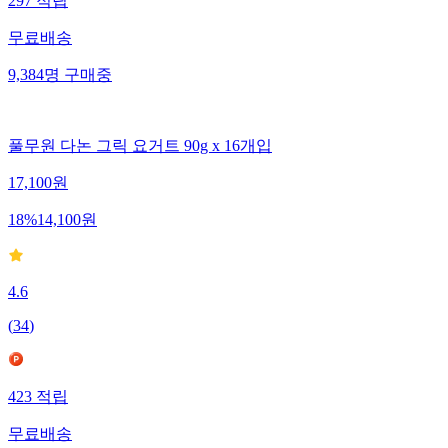
297
적립
무료배송
9,384
명
구매중
풀무원 다논 그릭 요거트 90g x 16개입
17,100
원
18
%
14,100
원
4.6
(
34
)
423
적립
무료배송