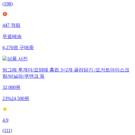
(
198
)
447
적립
무료배송
6,276
명
구매중
빙그레 투게더/요맘때 홈컵 3+2개 골라담기 /요거트아이스크
림/바닐라/쿠앤크 등
32,000
원
23
%
24,500
원
4.9
(
111
)