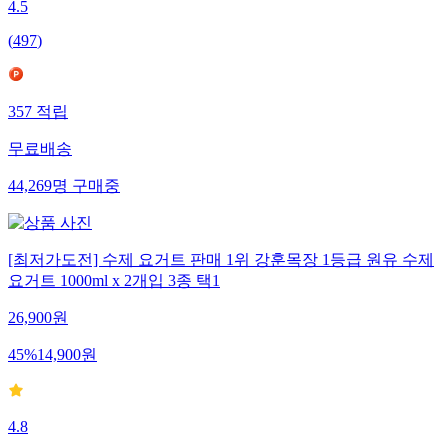
4.5
(
497
)
357
적립
무료배송
44,269
명
구매중
[최저가도전] 수제 요거트 판매 1위 강훈목장 1등급 원유 수제
요거트 1000ml x 2개입 3종 택1
26,900
원
45
%
14,900
원
4.8