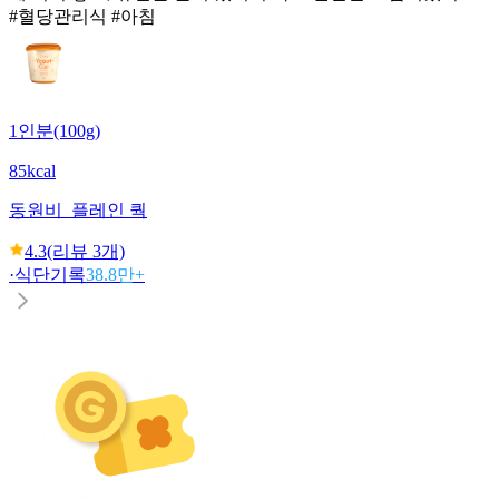
#혈당관리식 #아침
1인분(100g)
85kcal
동원
비_플레인 쿽
4.3
(리뷰
3
개)
·
식단기록
38.8만+