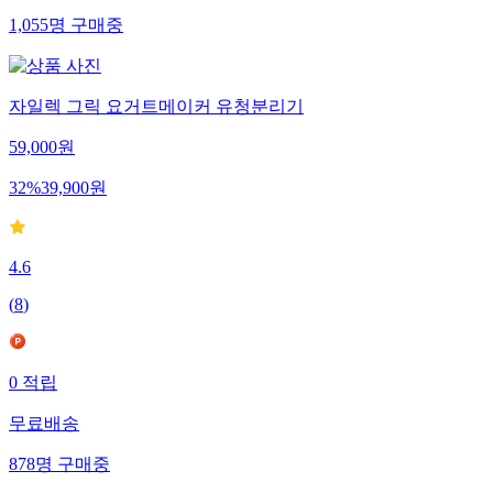
1,055
명
구매중
자일렉 그릭 요거트메이커 유청분리기
59,000
원
32
%
39,900
원
4.6
(
8
)
0
적립
무료배송
878
명
구매중