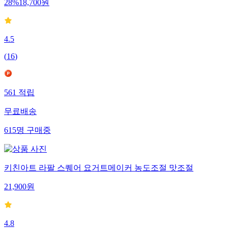
28
%
18,700
원
4.5
(
16
)
561
적립
무료배송
615
명
구매중
키친아트 라팔 스퀘어 요거트메이커 농도조절 맛조절
21,900
원
4.8