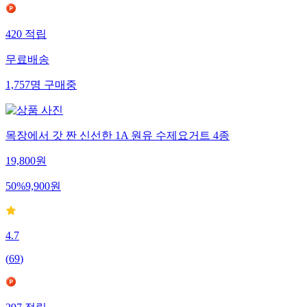
420
적립
무료배송
1,757
명
구매중
목장에서 갓 짠 신선한 1A 원유 수제요거트 4종
19,800
원
50
%
9,900
원
4.7
(
69
)