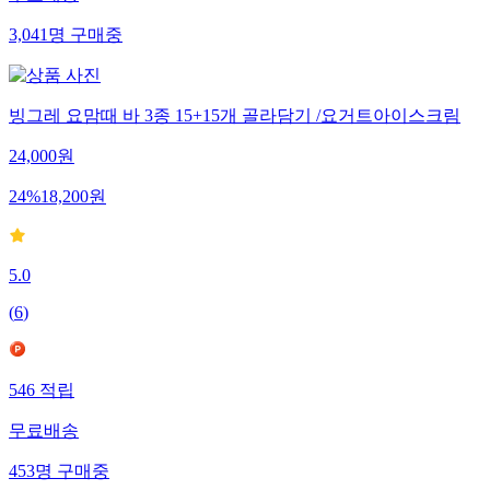
3,041
명
구매중
빙그레 요맘때 바 3종 15+15개 골라담기 /요거트아이스크림
24,000
원
24
%
18,200
원
5.0
(
6
)
546
적립
무료배송
453
명
구매중