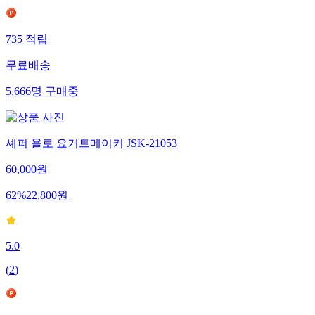
735
적립
무료배송
5,666
명
구매중
셰퍼 욜로 요거트메이커 JSK-21053
60,000
원
62
%
22,800
원
5.0
(
2
)