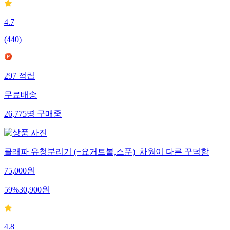
4.7
(
440
)
297
적립
무료배송
26,775
명
구매중
클래파 유청분리기 (+요거트볼,스푼)_차원이 다른 꾸덕함
75,000
원
59
%
30,900
원
4.8