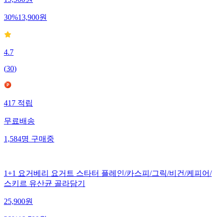
19,900
원
30
%
13,900
원
4.7
(
30
)
417
적립
무료배송
1,584
명
구매중
1+1 요거베리 요거트 스타터 플레인/카스피/그릭/비건/케피어/
스키르 유산균 골라담기
25,900
원