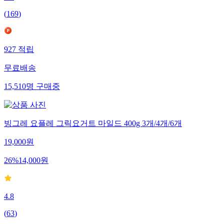
(
169
)
927
적립
무료배송
15,510
명
구매중
빙그레 요플레 그릭요거트 마일드 400g 3개/4개/6개
19,000
원
26
%
14,000
원
4.8
(
63
)