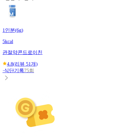
1인분(6g)
5kcal
관절약
콘드로이친
4.8
(리뷰
51
개)
·
식단기록
75회