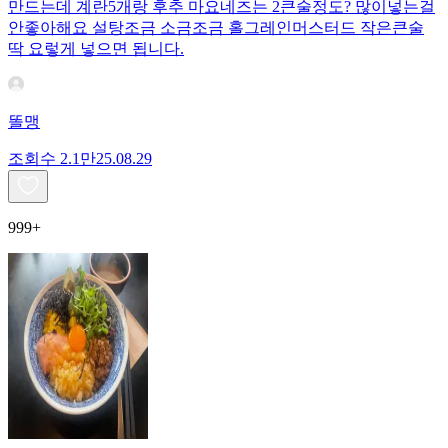
만드는데 계란5개랑 후추 마요네즈는 2큰술정도? 많이넣는걸
안좋아해요 설탕조금 소금조금 홀그레인머스터드 작은큰술
딱 요렇게 넣으면 됩니다.
똘맹
조회수
2.1만
25.08.29
999+