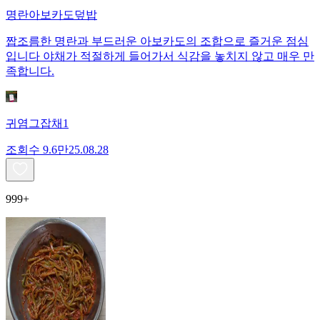
명란아보카도덮밥
짭조름한 명란과 부드러운 아보카도의 조합으로 즐거운 점심
입니다 야채가 적절하게 들어가서 식감을 놓치지 않고 매우 만
족합니다.
귀염그잡채1
조회수
9.6만
25.08.28
999+