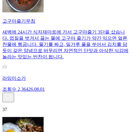
고구마줄기무침
새벽에 24시간 식자재마트에 가서 고구마줄기 3단을 샀습니
다. 껍질을 벗겨서 끓는 물에 고구마 줄기가 약간 익으면 얼른
찬물에 헹굽니다. 물기를 짜고, 밀가루 풀을 쑤어서 김치를 담
듯이 갖은 양념으로 버무리면 자연적인 단맛과 아삭한 식감에
놀라는 맛있는 반찬이 됩니다.
라임미소가
조회수
2,364
26.08.01
37