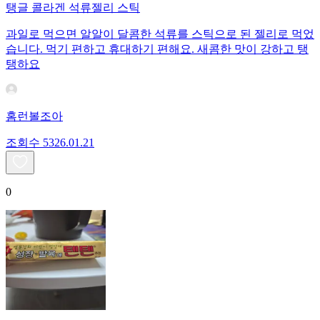
탱글 콜라겐 석류젤리 스틱
과일로 먹으면 알알이 달콤한 석류를 스틱으로 된 젤리로 먹었
습니다. 먹기 편하고 휴대하기 편해요. 새콤한 맛이 강하고 탱
탱하요
홈런볼조아
조회수
53
26.01.21
0