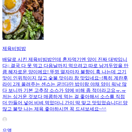
제육비빔밥
배달로 시킨 제육비빔밥인데 혼자먹기엔 양이 진짜 대박입니
다;; 결국 다 못 먹고 다음날까지 먹으려고 따로 남겨두었을 만
큼 혜자로운 양이에요! 뚜껑 열자마자 불향이 훅 나는데 고기
맛이 인위적이지 않고 숯불 맛이라 참 맛있네요~!특히 계란후
라이 2개 올려주는 센스는 굳!! ​다만 밥이랑 야채 양이 워낙 많
다 보니까 기본 고추장 소스가 양에 비해 좀 적더라고요ㅠ.ㅠ
저는 싱거운 것보다 매콤하게 먹는 걸 좋아해서 소스를 직접
더 만들어 넣어 비벼 먹었더니 간이 딱 맞고 맛있었습니다! 양
많고 불맛 나는 제육 좋아하시면 꼭 드셔보세요~^^
으앵