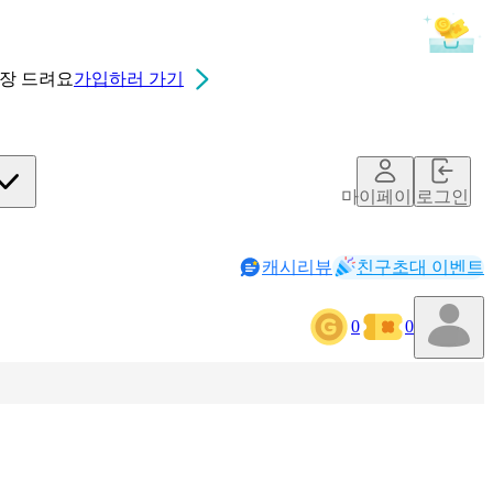
0장
드려요
가입하러 가기
마이페이지
로그인
캐시리뷰
친구초대 이벤트
0
0