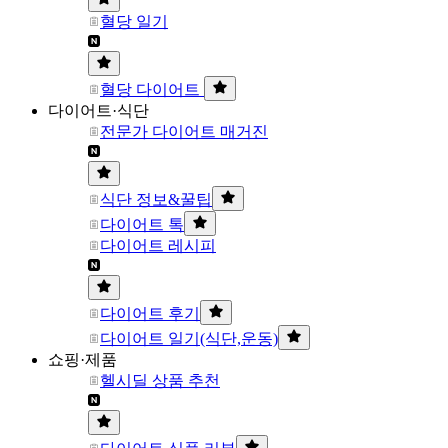
혈당 일기
혈당 다이어트
다이어트·식단
전문가 다이어트 매거진
식단 정보&꿀팁
다이어트 톡
다이어트 레시피
다이어트 후기
다이어트 일기(식단,운동)
쇼핑·제품
헬시딜 상품 추천