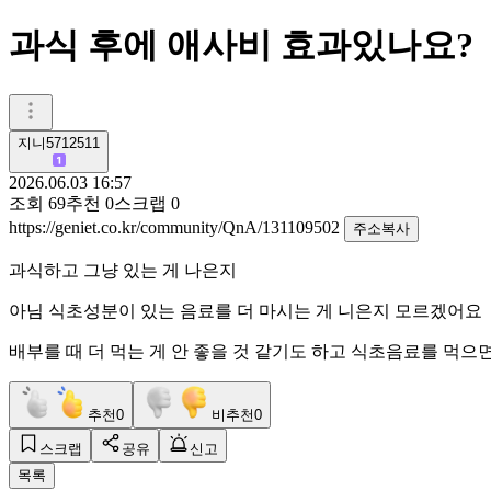
과식 후에 애사비 효과있나요?
지니5712511
2026.06.03 16:57
조회
69
추천
0
스크랩
0
https://geniet.co.kr/community/QnA/131109502
주소복사
과식하고 그냥 있는 게 나은지
아님 식초성분이 있는 음료를 더 마시는 게 니은지 모르겠어요
배부를 때 더 먹는 게 안 좋을 것 같기도 하고 식초음료를 먹으
추천
0
비추천
0
스크랩
공유
신고
목록