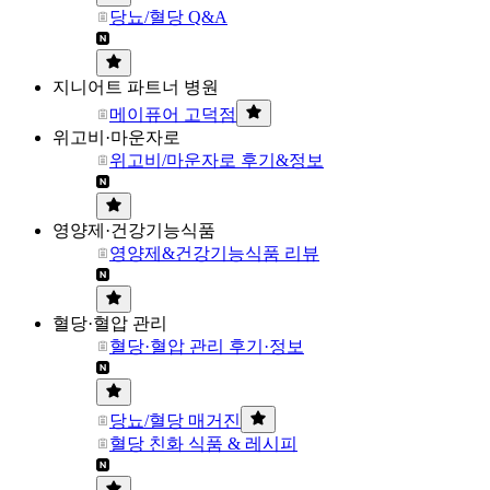
당뇨/혈당 Q&A
지니어트 파트너 병원
메이퓨어 고덕점
위고비·마운자로
위고비/마운자로 후기&정보
영양제·건강기능식품
영양제&건강기능식품 리뷰
혈당·혈압 관리
혈당·혈압 관리 후기·정보
당뇨/혈당 매거진
혈당 친화 식품 & 레시피