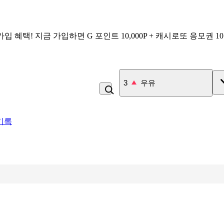
가입 혜택!
지금 가입하면
G 포인트 10,000P + 캐시로또 응모권 1
4
미숫가루
기록