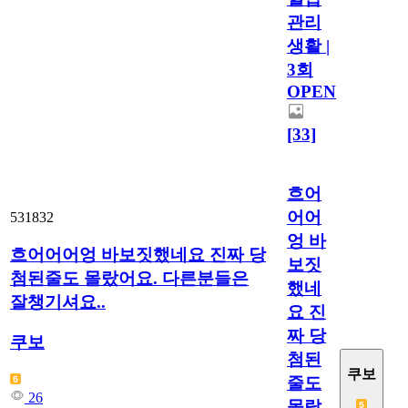
관리
생활 |
3회
OPEN
[33]
흐어
어어
531832
엉 바
흐어어어엉 바보짓했네요 진짜 당
보짓
첨된줄도 몰랐어요. 다른분들은
했네
잘챙기셔요..
요 진
짜 당
쿠보
첨된
쿠보
줄도
26
몰랐