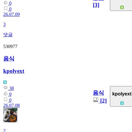
0
[3]
0
26.07.09
3
댓글
530977
음식
kpolyext
38
음식
kpolyext
0
[2]
0
26.07.08
2