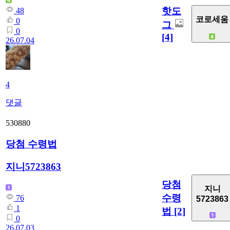
핫도
48
코로세움
0
그
0
[4]
26.07.04
4
댓글
530880
당첨 수령법
지니5723863
당첨
지니
수령
76
5723863
1
법
[2]
0
26.07.03