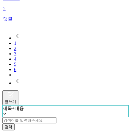
2
댓글
1
2
3
4
5
6
...
글쓰기
제목+내용
검색