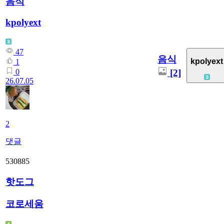
음식
kpolyext
47
음식
kpolyext
1
[2]
0
26.07.05
2
댓글
530885
핫도그
코로세움