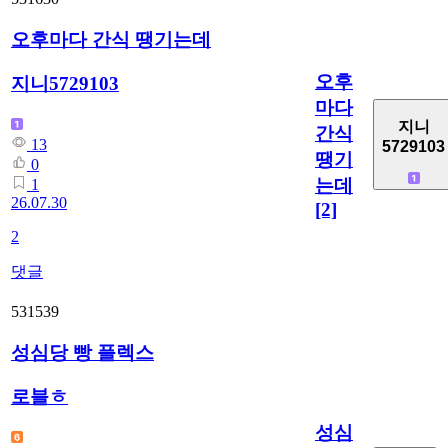
오후마다 간식 땡기는데
오후
지니5729103
마다
지니
간식
13
5729103
땡기
0
는데
1
26.07.30
[2]
2
댓글
531539
성심당 빵 플렉스
로블ㅎ
성심