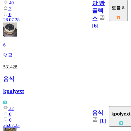
당 빵
40
로블ㅎ
2
플렉
0
스
26.07.28
[6]
6
댓글
531428
음식
kpolyext
32
음식
kpolyext
0
[1]
0
26.07.23