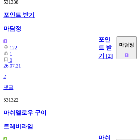
531338
포인트 받기
마담정
포인
마담정
트 받
122
1
기
[2]
0
26.07.21
2
댓글
531322
마쉬멜로우 구이
트레비라임
마쉬