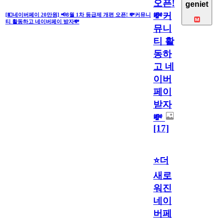
오픈!
geniet
💸커
[💵네이버페이 20만원] 📢8월 1차 등급제 개편 오픈! 💸커뮤니
티 활동하고 네이버페이 받자💸
뮤니
티 활
동하
고 네
이버
페이
받자
💸
[17]
⭐더
새로
워진
네이
버페