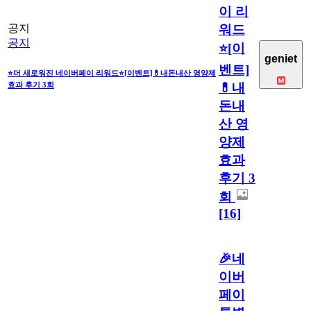
이 리
워드
공지
공지
⭐[이
geniet
벤트]
⭐더 새로워진 네이버페이 리워드⭐[이벤트]💊내돈내산 영양제
💊내
효과 후기 3회
돈내
산 영
양제
효과
후기 3
회
[16]
🎉네
이버
페이