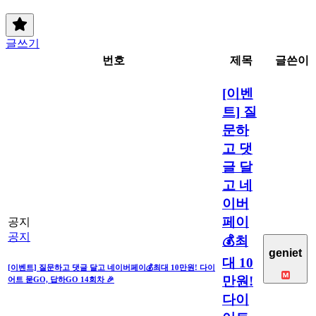
글쓰기
번호
제목
글쓴이
[이벤
트] 질
문하
고 댓
글 달
고 네
이버
페이
공지
공지
💰최
geniet
대 10
[이벤트] 질문하고 댓글 달고 네이버페이💰최대 10만원! 다이
만원!
어트 묻GO, 답하GO 14회차 🎉
다이