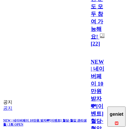
도 모
두 참
여 가
능해
요!
[22]
NEW
| 네이
버페
이 10
만원
받자
공지
💸[이
공지
벤트]
geniet
혈당·
NEW | 네이버페이 10만원 받자💸[이벤트] 혈당·혈압 관리생
활 | 3회 OPEN
혈압