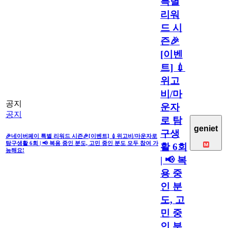
특별
리워
드 시
즌🎉
[이벤
트] 💉
위고
비/마
공지
운자
공지
로 탐
geniet
구생
🎉네이버페이 특별 리워드 시즌🎉[이벤트] 💉위고비/마운자로
탐구생활 6회 | 📢 복용 중인 분도, 고민 중인 분도 모두 참여 가
활 6회
능해요!
| 📢 복
용 중
인 분
도, 고
민 중
인 분