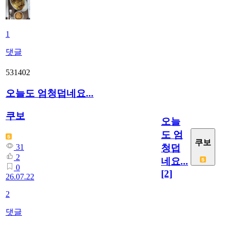
1
댓글
531402
오늘도 엄청덥네요...
쿠보
오늘
도 엄
쿠보
청덥
31
2
네요...
0
[2]
26.07.22
2
댓글