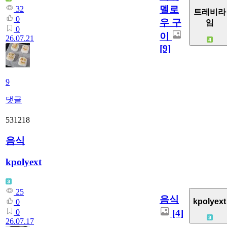
멜로
32
트레비라
0
우 구
임
0
이
26.07.21
[9]
9
댓글
531218
음식
kpolyext
25
음식
kpolyext
0
[4]
0
26.07.17