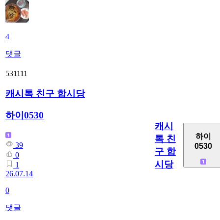
4
댓글
531111
캐시톡 친구 합시당
하이0530
캐시
하이
톡 친
39
0530
구 합
0
시당
1
26.07.14
0
댓글