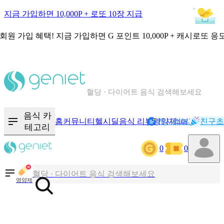
지금 가입하면 10,000P + 로또 10장 지급
회원 가입 혜택!
지금 가입하면
G 포인트 10,000P + 캐시로또 응
칼로리와 영양성분을 검색해보세요
혈당 · 다이어트 음식 검색해보세요
음식 · 영양제 리뷰를 찾아보세요
음식 카
홈
커뮤니티
헬시딜
음식 리뷰
영양제
캐시리뷰
기록
친구초
NEW
테고리
0
0
칼로리와 영양성분을 검색해보세요
혈당 · 다이어트 음식 검색해보세요
영양제
음식 · 영양제 리뷰를 찾아보세요