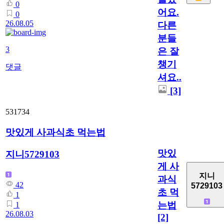
0
어요.
0
26.08.05
다른
분들
3
은 잘
챙기
댓글
셔요..
[3]
531734
맛있게 사과식초 먹는법
맛있
지니5729103
게 사
지니
과식
42
5729103
초 먹
1
는법
1
26.08.03
[2]