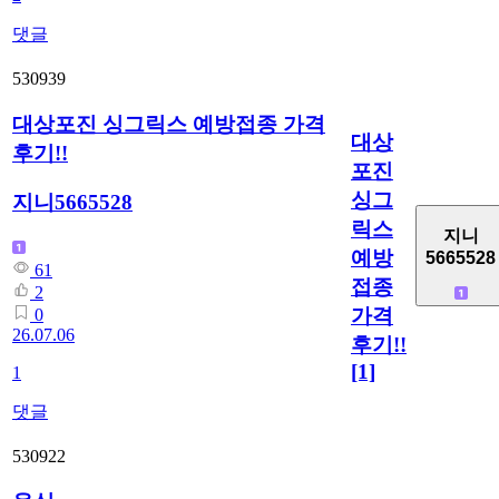
댓글
530939
대상포진 싱그릭스 예방접종 가격
대상
후기!!
포진
싱그
지니5665528
릭스
지니
예방
5665528
61
접종
2
가격
0
26.07.06
후기!!
[1]
1
댓글
530922