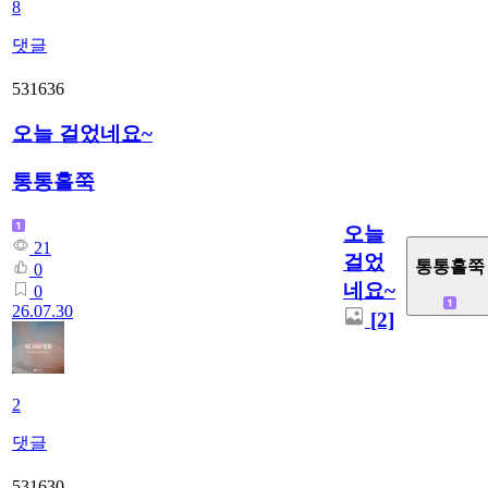
8
댓글
531636
오늘 걸었네요~
통통홀쭉
오늘
21
걸었
통통홀쭉
0
네요~
0
26.07.30
[2]
2
댓글
531630