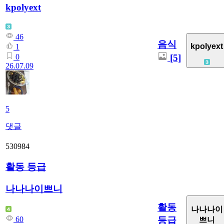
kpolyext
46
음식
kpolyext
1
[5]
0
26.07.09
5
댓글
530984
활동 등급
나나나이쁘니
활동
나나나이
등급
60
쁘니