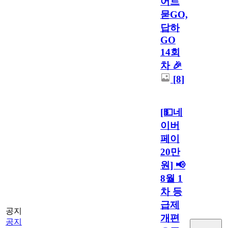
어트
묻GO,
답하
GO
14회
차 🎉
[8]
[💵네
이버
페이
20만
원] 📢
8월 1
차 등
급제
공지
개편
공지