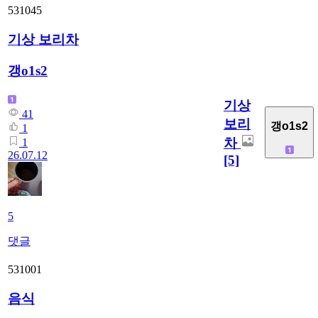
531045
기상 보리차
갱o1s2
기상
41
보리
갱o1s2
1
차
1
26.07.12
[5]
5
댓글
531001
음식