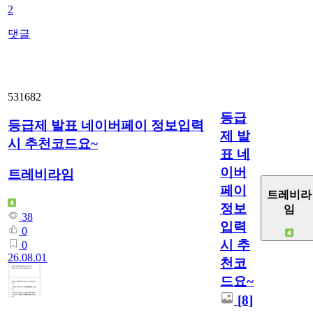
2
댓글
531682
등급
등급제 발표 네이버페이 정보입력
제 발
시 추천코드요~
표 네
이버
트레비라임
페이
트레비라
정보
임
38
입력
0
시 추
0
26.08.01
천코
드요~
[8]