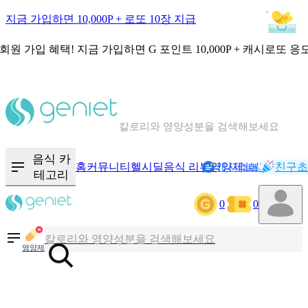
지금 가입하면 10,000P + 로또 10장 지급
회원 가입 혜택!
지금 가입하면
G 포인트 10,000P + 캐시로또 응
칼로리와 영양성분을 검색해보세요
혈당 · 다이어트 음식 검색해보세요
음식 카
홈
커뮤니티
헬시딜
음식 리뷰
영양제
캐시리뷰
기록
친구초
NEW
테고리
음식 · 영양제 리뷰를 찾아보세요
0
0
칼로리와 영양성분을 검색해보세요
영양제
혈당 · 다이어트 음식 검색해보세요
음식 · 영양제 리뷰를 찾아보세요