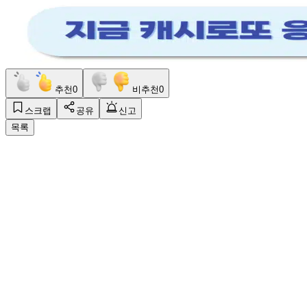
추천
0
비추천
0
스크랩
공유
신고
목록