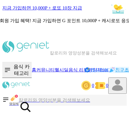
지금 가입하면 10,000P + 로또 10장 지급
회원 가입 혜택!
지금 가입하면
G 포인트 10,000P + 캐시로또 응
칼로리와 영양성분을 검색해보세요
혈당 · 다이어트 음식 검색해보세요
음식 카
홈
커뮤니티
헬시딜
음식 리뷰
영양제
캐시리뷰
기록
친구초
NEW
테고리
음식 · 영양제 리뷰를 찾아보세요
0
0
칼로리와 영양성분을 검색해보세요
영양제
혈당 · 다이어트 음식 검색해보세요
음식 · 영양제 리뷰를 찾아보세요