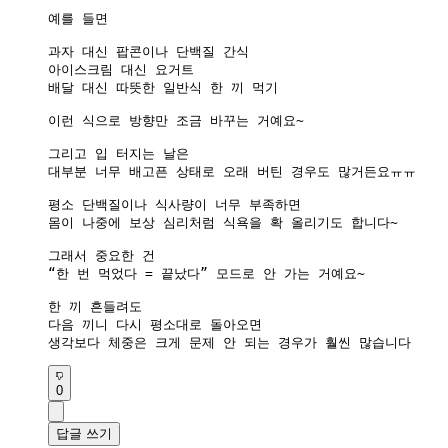
예를 들면

과자 대신 팝콘이나 단백질 간식

아이스크림 대신 요거트

배달 대신 따뜻한 일반식 한 끼 먹기

이런 식으로 방향만 조금 바꾸는 거예요~

그리고 입 터지는 날은

대부분 너무 배고픈 상태로 오래 버틴 경우도 많거든요ㅠㅠ

평소 단백질이나 식사량이 너무 부족하면

몸이 나중에 보상 심리처럼 식욕을 확 올리기도 합니다~

그래서 중요한 건

“한 번 먹었다 = 끝났다” 모드로 안 가는 거예요~

한 끼 흔들려도

다음 끼니 다시 평소대로 돌아오면

생각보다 체중은 크게 문제 안 되는 경우가 훨씬 많습니다
0
답글 쓰기