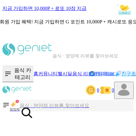
지금 가입하면 10,000P + 로또 10장 지급
회원 가입 혜택!
지금 가입하면
G 포인트 10,000P + 캐시로또 응
칼로리와 영양성분을 검색해보세요
혈당 · 다이어트 음식 검색해보세요
음식 · 영양제 리뷰를 찾아보세요
음식 카
홈
커뮤니티
헬시딜
음식 리뷰
영양제
캐시리뷰
기록
친구초
NEW
테고리
칼로리와 영양성분을 검색해보세요
0
0
혈당 · 다이어트 음식 검색해보세요
음식 · 영양제 리뷰를 찾아보세요
영양제