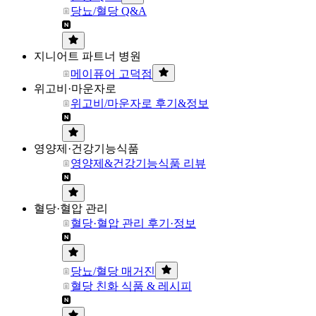
당뇨/혈당 Q&A
지니어트 파트너 병원
메이퓨어 고덕점
위고비·마운자로
위고비/마운자로 후기&정보
영양제·건강기능식품
영양제&건강기능식품 리뷰
혈당·혈압 관리
혈당·혈압 관리 후기·정보
당뇨/혈당 매거진
혈당 친화 식품 & 레시피