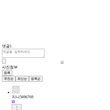
댓글
1
사진첨부
등록
추천순
최신순
등록순
지니5696769