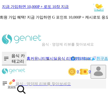
지금 가입하면 10,000P + 로또 10장 지급
회원 가입 혜택!
지금 가입하면
G 포인트 10,000P + 캐시로또 응
칼로리와 영양성분을 검색해보세요
혈당 · 다이어트 음식 검색해보세요
음식 · 영양제 리뷰를 찾아보세요
음식 카
홈
커뮤니티
헬시딜
음식 리뷰
영양제
캐시리뷰
기록
친구초
NEW
테고리
칼로리와 영양성분을 검색해보세요
0
0
혈당 · 다이어트 음식 검색해보세요
음식 · 영양제 리뷰를 찾아보세요
영양제