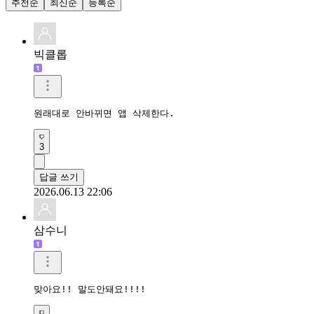
추천순
최신순
등록순
빅클롭
원래대로 안바뀌면 앱 삭제한다.
3
답글 쓰기
2026.06.13 22:06
삼수니
맞아요!! 말도안돼요!!!!