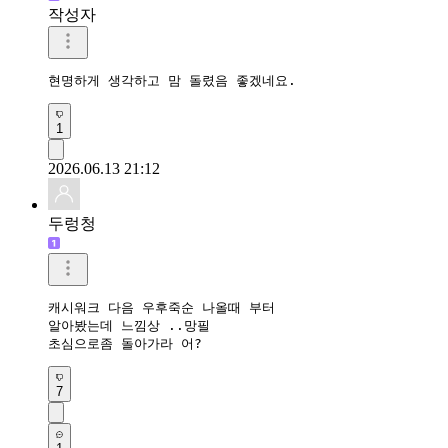
작성자
현명하게 생각하고 맘 돌렸음 좋겠네요.
1
2026.06.13 21:12
두렁청
캐시워크 다음 우후죽순 나올때 부터

알아봤는데 느낌상 ..망필

초심으로좀 돌아가라 어? 
7