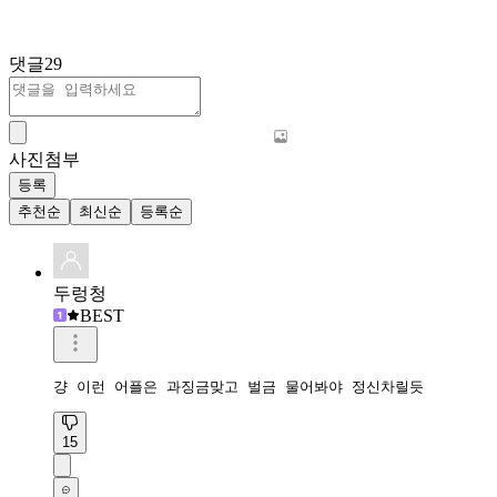
댓글
29
사진첨부
등록
추천순
최신순
등록순
두렁청
BEST
걍 이런 어플은 과징금맞고 벌금 물어봐야 정신차릴듯
15