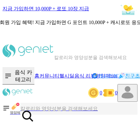
지금 가입하면 10,000P + 로또 10장 지급
회원 가입 혜택!
지금 가입하면
G 포인트 10,000P + 캐시로또 응
칼로리와 영양성분을 검색해보세요
혈당 · 다이어트 음식 검색해보세요
음식 · 영양제 리뷰를 찾아보세요
음식 카
홈
커뮤니티
헬시딜
음식 리뷰
영양제
캐시리뷰
기록
친구초
NEW
테고리
0
0
칼로리와 영양성분을 검색해보세요
혈당 · 다이어트 음식 검색해보세요
영양제
음식 · 영양제 리뷰를 찾아보세요