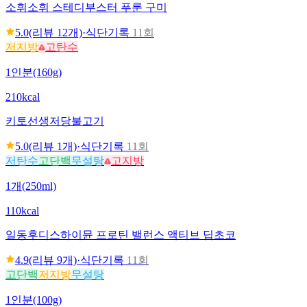
소휘
소휘 스테디부스터 푸룬 구미
5.0
(리뷰
12
개)
·
식단기록
11회
저지방
고탄수
1인분(160g)
210kcal
키토선생
저당불고기
5.0
(리뷰
1
개)
·
식단기록
11회
저탄수
고단백
무설탕
고지방
1개(250ml)
110kcal
일동후디스
하이뮨 프로틴 밸런스 액티브 딥초코
4.9
(리뷰
9
개)
·
식단기록
11회
고단백
저지방
무설탕
1인분(100g)