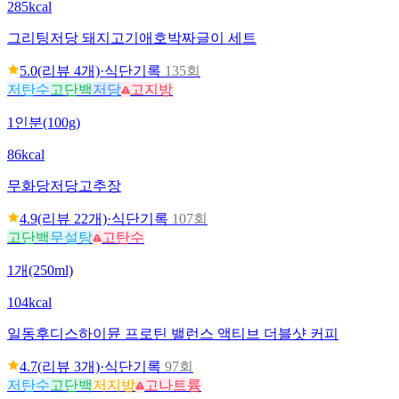
285kcal
그리팅
저당 돼지고기애호박짜글이 세트
5.0
(리뷰
4
개)
·
식단기록
135회
저탄수
고단백
저당
고지방
1인분(100g)
86kcal
무화당
저당고추장
4.9
(리뷰
22
개)
·
식단기록
107회
고단백
무설탕
고탄수
1개(250ml)
104kcal
일동후디스
하이뮨 프로틴 밸런스 액티브 더블샷 커피
4.7
(리뷰
3
개)
·
식단기록
97회
저탄수
고단백
저지방
고나트륨