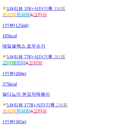
3.0
(리뷰
3
개)
·
식단기록
358회
저지방
무설탕
고탄수
1인분(125ml)
105kcal
매일
셀렉스 로우슈거
5.0
(리뷰
7
개)
·
식단기록
281회
고단백
저당
고지방
1인분(260g)
375kcal
덜다
뇨끼 분모자떡볶이
5.0
(리뷰
17
개)
·
식단기록
256회
저지방
무설탕
고탄수
1인분(305g)