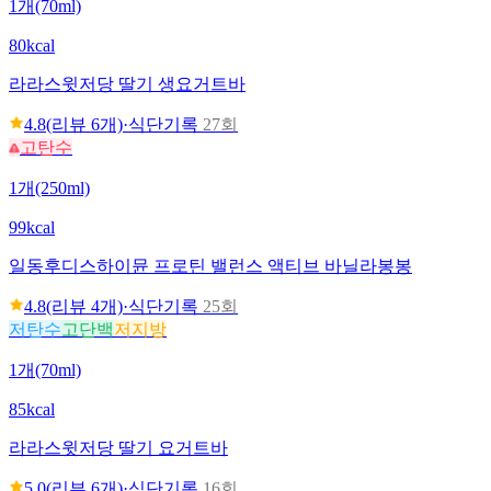
1개(70ml)
80kcal
라라스윗
저당 딸기 생요거트바
4.8
(리뷰
6
개)
·
식단기록
27회
고탄수
1개(250ml)
99kcal
일동후디스
하이뮨 프로틴 밸런스 액티브 바닐라봉봉
4.8
(리뷰
4
개)
·
식단기록
25회
저탄수
고단백
저지방
1개(70ml)
85kcal
라라스윗
저당 딸기 요거트바
5.0
(리뷰
6
개)
·
식단기록
16회