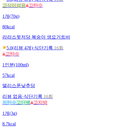
고식이섬유
고탄수
1개(70g)
80kcal
라라스윗
저당 복숭아 생요거트바
5.0
(리뷰
4
개)
·
식단기록
16회
고탄수
1인분(100ml)
57kcal
델리스푼
낮추당
리뷰 없음
·
식단기록
16회
저탄수
고단백
고지방
1개(3g)
8.7kcal