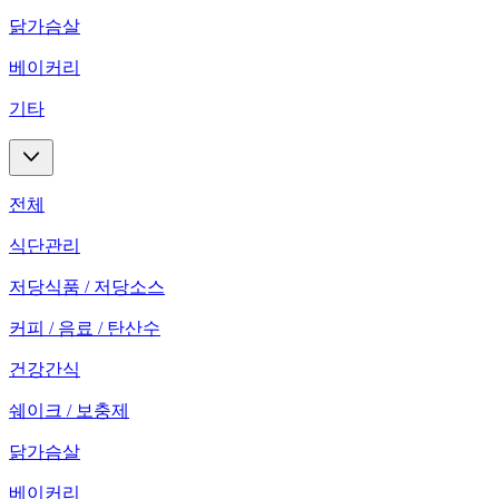
닭가슴살
베이커리
기타
전체
식단관리
저당식품 / 저당소스
커피 / 음료 / 탄산수
건강간식
쉐이크 / 보충제
닭가슴살
베이커리