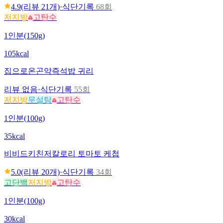
4.9
(리뷰
21
개)
·
식단기록
68회
저지방
고탄수
1인분(150g)
105kcal
집으로온
곤약즉석밥 귀리
리뷰 없음
·
식단기록
55회
저지방
무설탕
고탄수
1인분(100g)
35kcal
비비드키친
저칼로리 토마토 케첩
5.0
(리뷰
20
개)
·
식단기록
34회
고단백
저지방
고탄수
1인분(100g)
30kcal