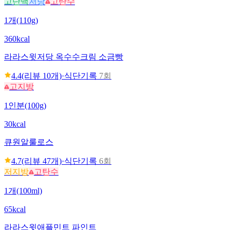
고단백
저당
고탄수
1개(110g)
360kcal
라라스윗
저당 옥수수크림 소금빵
4.4
(리뷰
10
개)
·
식단기록
7회
고지방
1인분(100g)
30kcal
큐원
알룰로스
4.7
(리뷰
47
개)
·
식단기록
6회
저지방
고탄수
1개(100ml)
65kcal
라라스윗
애플민트 파인트