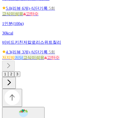
5.0
(리뷰
6
개)
·
식단기록
5회
고식이섬유
고탄수
1인분(100g)
30kcal
비비드키친
저칼로리스위트칠리
4.3
(리뷰
3
개)
·
식단기록
5회
저지방
저당
고식이섬유
고탄수
1
2
3