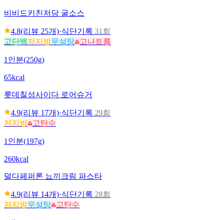
비비드키친
저당 굴소스
4.8
(리뷰
25
개)
·
식단기록
31회
고단백
저지방
무설탕
고나트륨
1인분(250g)
65kcal
롯데
칠성사이다 로어슈거
4.9
(리뷰
17
개)
·
식단기록
29회
저지방
고탄수
1인분(197g)
260kcal
덜다
페퍼론 뇨끼크림 파스타
4.9
(리뷰
14
개)
·
식단기록
28회
저지방
무설탕
고탄수