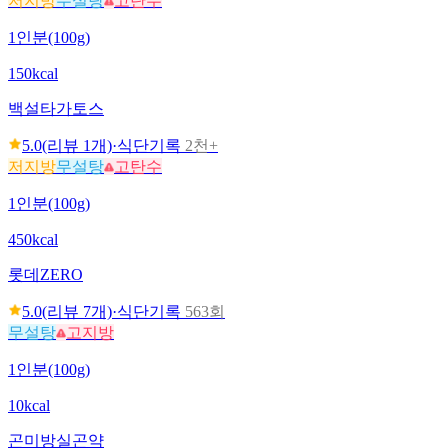
저지방
무설탕
고탄수
1인분(100g)
150kcal
백설
타가토스
5.0
(리뷰
1
개)
·
식단기록
2천+
저지방
무설탕
고탄수
1인분(100g)
450kcal
롯데
ZERO
5.0
(리뷰
7
개)
·
식단기록
563회
무설탕
고지방
1인분(100g)
10kcal
곤미방
실곤약