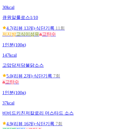
30kcal
큐원
알룰로스1/10
4.7
(리뷰
13
개)
·
식단기록
11회
저지방
고식이섬유
고탄수
1인분(100g)
147kcal
고맙당
저당불닭소스
5.0
(리뷰
2
개)
·
식단기록
7회
고탄수
1인분(100g)
37kcal
비비드키친
저칼로리 머스타드 소스
4.9
(리뷰
16
개)
·
식단기록
7회