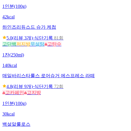
1인분(100g)
42kcal
하인즈
리듀스드 슈가 케첩
5.0
(리뷰
3
개)
·
식단기록
81회
고단백
저지방
무설탕
고탄수
1잔(250ml)
140kcal
매일
바리스타룰스 로어슈거 에스프레소 라떼
4.8
(리뷰
9
개)
·
식단기록
72회
고카페인
고지방
1인분(100g)
30kcal
백설
알룰로스