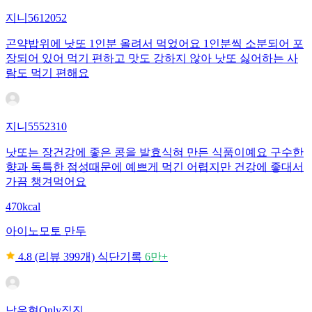
지니5612052
곤약밥위에 낫또 1인분 올려서 먹었어요 1인분씩 소분되어 포
장되어 있어 먹기 편하고 맛도 강하지 않아 낫또 싫어하는 사
람도 먹기 편해요
지니5552310
낫또는 장건강에 좋은 콩을 발효식혀 만든 식품이예요 구수한
향과 독특한 점성때문에 예쁘게 먹긴 어렵지만 건강에 좋대서
가끔 챙겨먹어요
470kcal
아이노모토
만두
4.8
(리뷰 399개)
식단기록
6만+
남우현Only직진