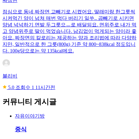
짜장면
점심으로 동네 짜장면 고빼기로 시켰어요. 딸래미랑 한그릇씩
시켜먹긴 양이 넘쳐 매번 먹다 버리기 일쑤.. 곱빼기로 시키면
양념 넉넉하기 면발 두그릇으ㅡ로 배달되요. 면위주로 내가 먹
고 양념위주로 딸이 먹었습니다. 남김없이 먹게되는 양이라 좋
아요. 짜장면의 칼로리는 제공하는 양과 조리법에 따라 다양하
지만, 일반적으로 한 그릇(800g) 기준 약 800~838kcal 정도입니
다. 100g당으로는 약 135kcal에요.
블리비
5.0
조회수 1
11시간전
커뮤니티 게시글
자유이야기방
중식