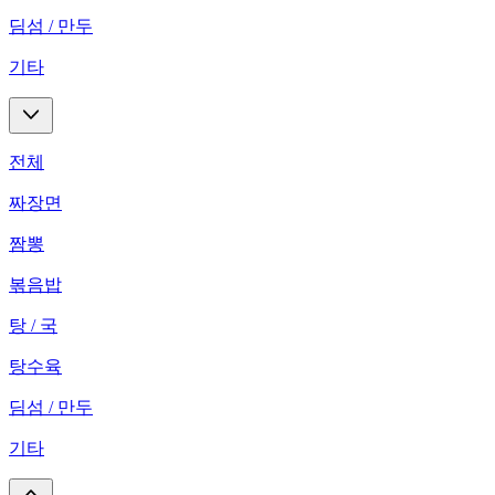
딤섬 / 만두
기타
전체
짜장면
짬뽕
볶음밥
탕 / 국
탕수육
딤섬 / 만두
기타