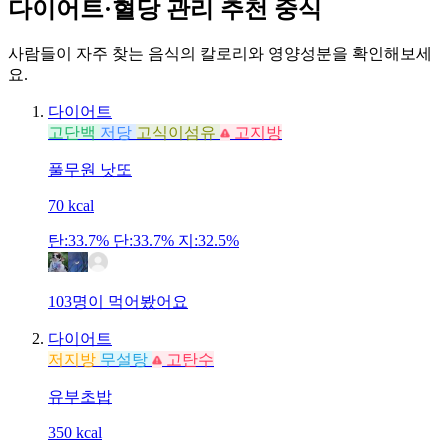
다이어트·혈당 관리 추천 중식
사람들이 자주 찾는 음식의 칼로리와 영양성분을 확인해보세
요.
다이어트
고단백
저당
고식이섬유
고지방
풀무원
낫또
70
kcal
탄:33.7%
단:33.7%
지:32.5%
103명이 먹어봤어요
다이어트
저지방
무설탕
고탄수
유부초밥
350
kcal