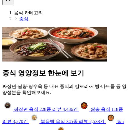
음식 카테고리
중식
중식
영양정보 한눈에 보기
짜장면·짬뽕·탕수육 등 대표 중식의 칼로리·지방·나트륨 등 영
양성분을 확인해보세요.
짜장면
음식
228종
리뷰
4,436건
짬뽕
음식
118종
리뷰
3,270건
볶음밥
음식
345종
리뷰
2,538건
탕 /