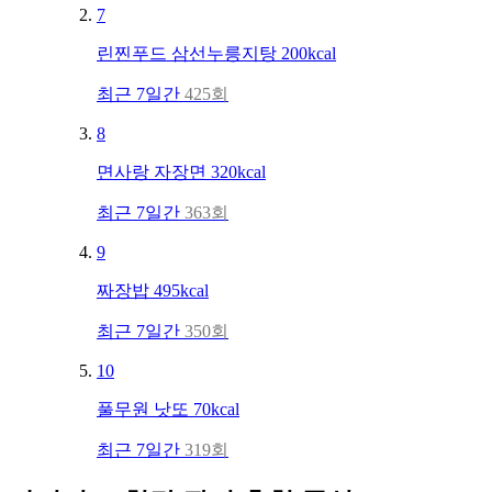
7
린찐푸드
삼선누릉지탕
200kcal
최근 7일간
425회
8
면사랑
자장면
320kcal
최근 7일간
363회
9
짜장밥
495kcal
최근 7일간
350회
10
풀무원
낫또
70kcal
최근 7일간
319회