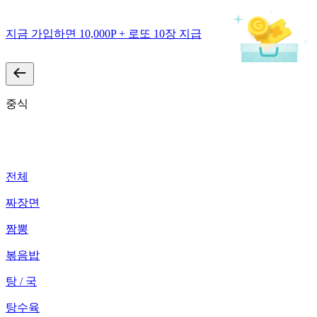
지금 가입하면 10,000P + 로또 10장 지급
중식
전체
짜장면
짬뽕
볶음밥
탕 / 국
탕수육