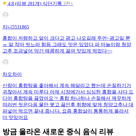
4.8
(리뷰 281개)
식단기록
3천+
지니5531865
홍합이 저렴하고 알이 크다고 광고 나오길래 주먼~광고일 뿐
ㅠ 알 작아 씻느라 힘듬 그래도 맛은 있었다 파 마늘이랑 청양
고추 조금넣어 약간 매콤하게 끓여 맛있게 먹었다~~
차오차이
신랑이 홍합탕을 좋아해서 계속 해달라고 했는데 손질하기가
귀찮아서 계속 미루다 어제 시장에가서 싱싱한 홍합을 사다 드
디어 홍합탕을 끓였어요ㅋ 홍합 하나하나 손질해서 깨끗하게
여러번 씻은다음 물만 붓고 끓인후 취향에 맞게 청양고추나 대
파넣어 먹으면 끝내 줍니다. 요즘 홍합살이 통통하게 올라서
더 맛있어요
방금 올라온 새로운 중식 음식 리뷰