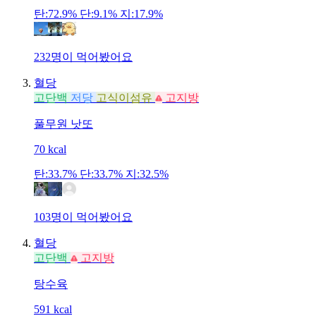
탄:72.9%
단:9.1%
지:17.9%
232명이 먹어봤어요
혈당
고단백
저당
고식이섬유
고지방
풀무원
낫또
70
kcal
탄:33.7%
단:33.7%
지:32.5%
103명이 먹어봤어요
혈당
고단백
고지방
탕수육
591
kcal