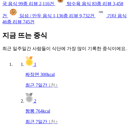
국
음식
99종
리뷰
2,116건
탕수육
음식
83종
리뷰
3,458
건
딤섬 / 만두
음식
1,136종
리뷰
9,732건
기타
음식
46종
리뷰
745건
지금 뜨는 중식
최근 일주일간 사람들이 식단에 가장 많이 기록한 중식이에요.
1
짜장면
300kcal
최근 7일간
1천+
2
짬뽕
764kcal
최근 7일간
1천+