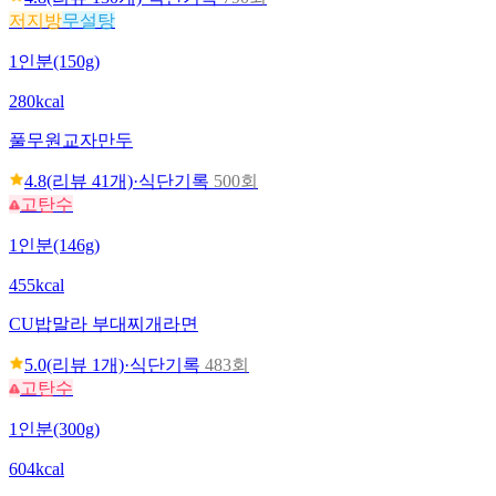
저지방
무설탕
1인분(150g)
280kcal
풀무원
교자만두
4.8
(리뷰
41
개)
·
식단기록
500회
고탄수
1인분(146g)
455kcal
CU
밥말라 부대찌개라면
5.0
(리뷰
1
개)
·
식단기록
483회
고탄수
1인분(300g)
604kcal