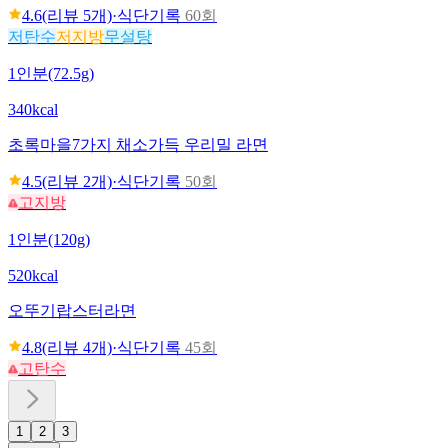
4.6
(리뷰
5
개)
·
식단기록
60회
저탄수
저지방
무설탕
1인분(72.5g)
340kcal
초록마을
7가지 채소가득 우리밀 라면
4.5
(리뷰
2
개)
·
식단기록
50회
고지방
1인분(120g)
520kcal
오뚜기
랍스터라면
4.8
(리뷰
4
개)
·
식단기록
45회
고탄수
1
2
3