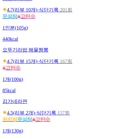
4.7
(리뷰
10
개)
·
식단기록
201회
무설탕
고탄수
1인분(105g)
440kcal
오뚜기
라밥 해물짬뽕
4.7
(리뷰
15
개)
·
식단기록
167회
고탄수
1개(100g)
85kcal
김가네
라면
4.5
(리뷰
2
개)
·
식단기록
157회
저지방
무설탕
고탄수
1개(130g)