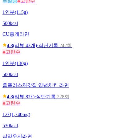
무설탕
고탄수
1인분(115g)
500kcal
CU
홍게라면
4.8
(리뷰
43
개)
·
식단기록
242회
고탄수
1인분(130g)
500kcal
홈플러스
처갓집 양념치킨 라면
4.8
(리뷰
8
개)
·
식단기록
228회
고탄수
1개(1,740mg)
530kcal
삼양
우지라면