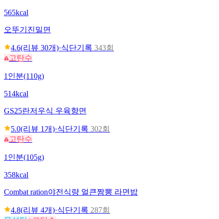
565kcal
오뚜기
진밀면
4.6
(리뷰
30
개)
·
식단기록
343회
고탄수
1인분(110g)
514kcal
GS25
란저우식 우육향면
5.0
(리뷰
1
개)
·
식단기록
302회
고탄수
1인분(105g)
358kcal
Combat ration
야전식량 얼큰짬뽕 라면밥
4.8
(리뷰
4
개)
·
식단기록
287회