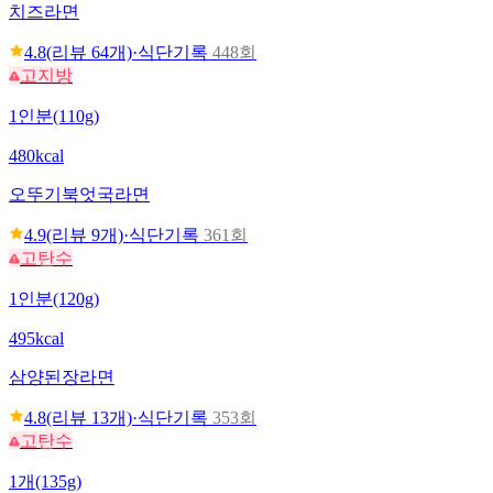
치즈라면
4.8
(리뷰
64
개)
·
식단기록
448회
고지방
1인분(110g)
480kcal
오뚜기
북엇국라면
4.9
(리뷰
9
개)
·
식단기록
361회
고탄수
1인분(120g)
495kcal
삼양
된장라면
4.8
(리뷰
13
개)
·
식단기록
353회
고탄수
1개(135g)