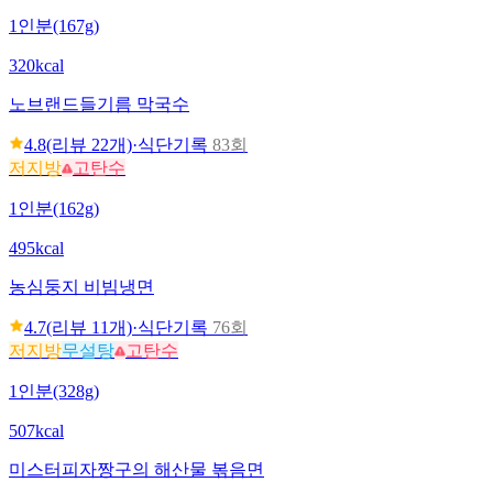
1인분(167g)
320kcal
노브랜드
들기름 막국수
4.8
(리뷰
22
개)
·
식단기록
83회
저지방
고탄수
1인분(162g)
495kcal
농심
둥지 비빔냉면
4.7
(리뷰
11
개)
·
식단기록
76회
저지방
무설탕
고탄수
1인분(328g)
507kcal
미스터피자
짱구의 해산물 볶음면