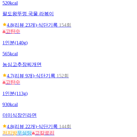
520kcal
팔도
왕뚜껑 국물 라볶이
4.8
(리뷰
23
개)
·
식단기록
154회
고탄수
1인분(140g)
565kcal
농심
고추장찌개면
4.7
(리뷰
9
개)
·
식단기록
152회
고탄수
1인분(113g)
930kcal
더미식
장인라면
4.8
(리뷰
22
개)
·
식단기록
144회
저지방
무설탕
고칼로리