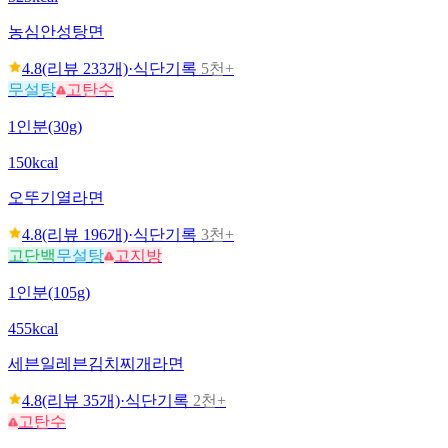
농심
안성탕면
4.8
(리뷰
233
개)
·
식단기록
5천+
무설탕
고탄수
1인분(30g)
150kcal
오뚜기
열라면
4.8
(리뷰
196
개)
·
식단기록
3천+
고단백
무설탕
고지방
1인분(105g)
455kcal
세븐일레븐
김치찌개라면
4.8
(리뷰
35
개)
·
식단기록
2천+
고탄수