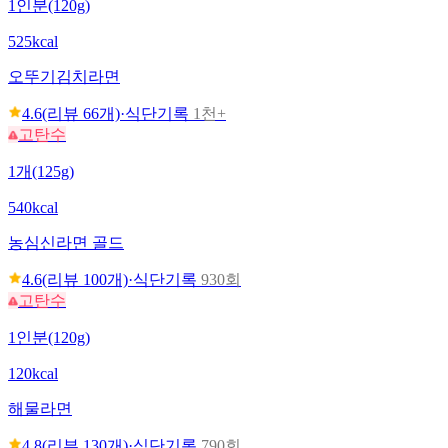
1인분(120g)
525kcal
오뚜기
김치라면
4.6
(리뷰
66
개)
·
식단기록
1천+
고탄수
1개(125g)
540kcal
농심
신라면 골드
4.6
(리뷰
100
개)
·
식단기록
930회
고탄수
1인분(120g)
120kcal
해물라면
4.8
(리뷰
130
개)
·
식단기록
790회