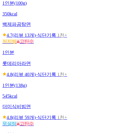
1인분(100g)
350kcal
백제
파곰탕면
4.7
(리뷰
13
개)
·
식단기록
1천+
저지방
고탄수
1인분
롯데리아
라면
4.8
(리뷰
40
개)
·
식단기록
1천+
1인분(138g)
545kcal
더미식
비빔면
4.8
(리뷰
59
개)
·
식단기록
1천+
무설탕
고탄수