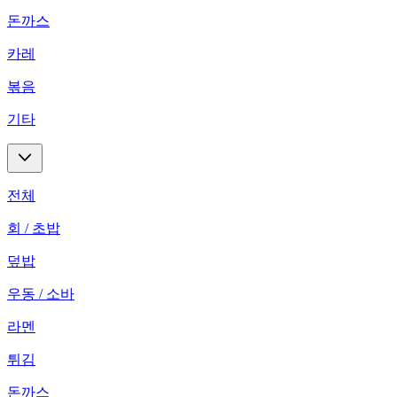
돈까스
카레
볶음
기타
전체
회 / 초밥
덮밥
우동 / 소바
라멘
튀김
돈까스