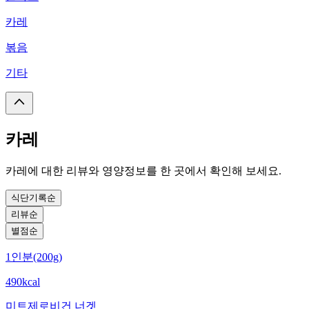
카레
볶음
기타
카레
카레에 대한 리뷰와 영양정보를 한 곳에서 확인해 보세요.
식단기록순
리뷰순
별점순
1인분(200g)
490kcal
미트제로
비건 너겟