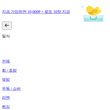
지금 가입하면 10,000P + 로또 10장 지급
일식
전체
회 / 초밥
덮밥
우동 / 소바
라멘
튀김