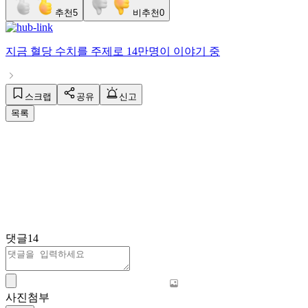
추천
5
비추천
0
지금
혈당 수치
를 주제로
14만명
이 이야기 중
스크랩
공유
신고
목록
댓글
14
사진첨부