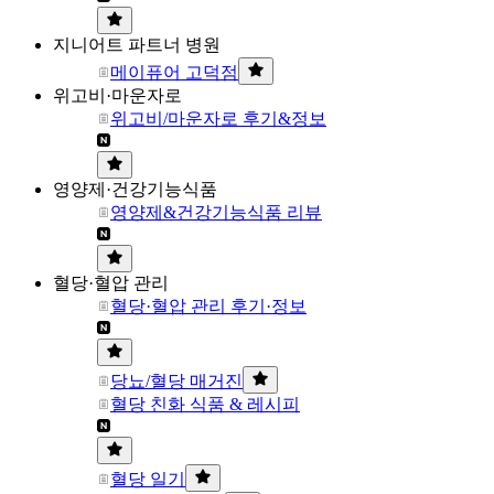
지니어트 파트너 병원
메이퓨어 고덕점
위고비·마운자로
위고비/마운자로 후기&정보
영양제·건강기능식품
영양제&건강기능식품 리뷰
혈당·혈압 관리
혈당·혈압 관리 후기·정보
당뇨/혈당 매거진
혈당 친화 식품 & 레시피
혈당 일기