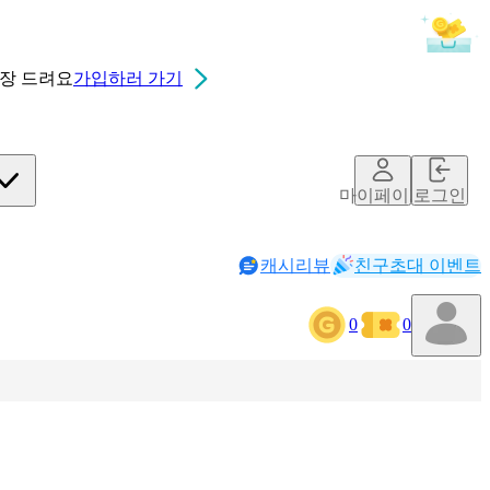
0장
드려요
가입하러 가기
마이페이지
로그인
캐시리뷰
친구초대 이벤트
0
0