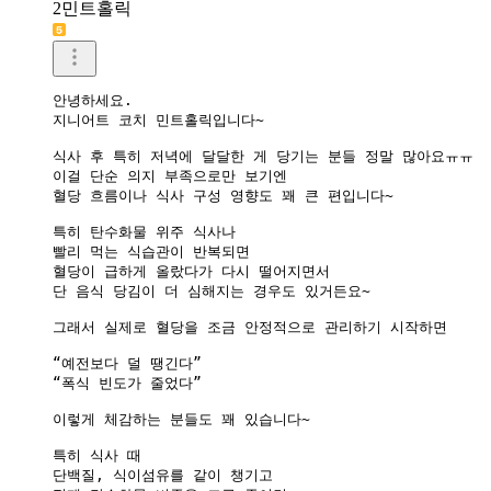
2민트홀릭
안녕하세요.

지니어트 코치 민트홀릭입니다~

식사 후 특히 저녁에 달달한 게 당기는 분들 정말 많아요ㅠㅠ

이걸 단순 의지 부족으로만 보기엔

혈당 흐름이나 식사 구성 영향도 꽤 큰 편입니다~

특히 탄수화물 위주 식사나

빨리 먹는 식습관이 반복되면

혈당이 급하게 올랐다가 다시 떨어지면서

단 음식 당김이 더 심해지는 경우도 있거든요~

그래서 실제로 혈당을 조금 안정적으로 관리하기 시작하면

“예전보다 덜 땡긴다”

“폭식 빈도가 줄었다”

이렇게 체감하는 분들도 꽤 있습니다~

특히 식사 때

단백질, 식이섬유를 같이 챙기고
