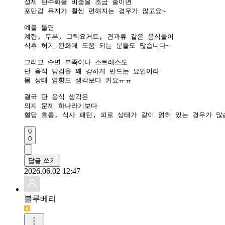
정제 탄수화물 비중을 조금 줄이면

포만감 유지가 훨씬 편해지는 경우가 많고요~

예를 들면

계란, 두부, 그릭요거트, 견과류 같은 음식들이

식후 허기 완화에 도움 되는 분들도 많습니다~

그리고 수면 부족이나 스트레스도

단 음식 당김을 꽤 강하게 만드는 요인이라

몸 상태 영향도 생각보다 커요ㅠㅠ

결국 단 음식 생각은

의지 문제 하나라기보다

혈당 흐름, 식사 패턴, 피로 상태가 같이 얽혀 있는 경우가 많
0
답글 쓰기
2026.06.02 12:47
블루베리