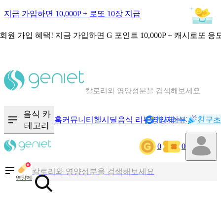
지금 가입하면 10,000P + 로또 10장 지급
회원 가입 혜택!
지금 가입하면
G 포인트 10,000P + 캐시로또 응
칼로리와 영양성분을 검색해보세요
혈당 · 다이어트 음식 검색해보세요
음식 카
홈
커뮤니티
헬시딜
음식 리뷰
영양제
캐시리뷰
기록
친구초
NEW
테고리
음식 · 영양제 리뷰를 찾아보세요
0
0
칼로리와 영양성분을 검색해보세요
영양제
혈당 · 다이어트 음식 검색해보세요
음식 · 영양제 리뷰를 찾아보세요