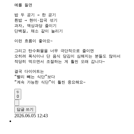
예를 들면

밥 두 공기 → 한 공기

흰밥 → 현미·잡곡 섞기

과자, 액상과당 줄이기

단백질, 채소 같이 늘리기

이런 흐름이 좋아요~

그리고 탄수화물을 너무 극단적으로 줄이면

오히려 폭식이나 단 음식 당김이 심해지는 분들도 많아서

적당히 먹으면서 조절하는 게 훨씬 오래 갑니다~

결국 다이어트는

“빨리 빼는 식단”보다

“계속 가능한 식단”이 훨씬 중요해요~
0
답글 쓰기
2026.06.05 12:43