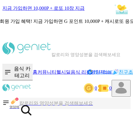
지금 가입하면 10,000P + 로또 10장 지급
회원 가입 혜택!
지금 가입하면
G 포인트 10,000P + 캐시로또 응
칼로리와 영양성분을 검색해보세요
혈당 · 다이어트 음식 검색해보세요
음식 카
홈
커뮤니티
헬시딜
음식 리뷰
영양제
캐시리뷰
기록
친구초
NEW
테고리
음식 · 영양제 리뷰를 찾아보세요
0
0
칼로리와 영양성분을 검색해보세요
영양제
혈당 · 다이어트 음식 검색해보세요
음식 · 영양제 리뷰를 찾아보세요