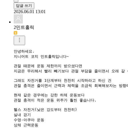
답글 쓰기
2026.06.01 13:01
2민트홀릭
안녕하세요.

지니어트 코치 민트홀릭입니다~

관절 때문에 운동 제한까지 받으셨다면

지금은 무리해서 빨리 빼기보다 관절 부담을 줄이면서 오래 갈 
그래도 자전거를 1단계부터 천천히 시작하라고 하신 건

관절 충격은 줄이면서 근력과 체력을 조금씩 회복해보자는 방향에
현재 같은 경우에는 강한 하체 운동보다

관절 충격이 적은 운동 위주가 훨씬 좋습니다.

헬스 자전거(낮은 강도부터 천천히)

실내 걷기

수영·아쿠아 운동

상체 근력운동
