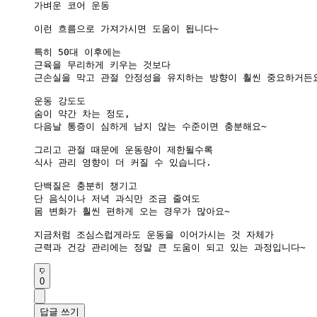
가벼운 코어 운동

이런 흐름으로 가져가시면 도움이 됩니다~

특히 50대 이후에는

근육을 무리하게 키우는 것보다

근손실을 막고 관절 안정성을 유지하는 방향이 훨씬 중요하거든요
운동 강도도

숨이 약간 차는 정도,

다음날 통증이 심하게 남지 않는 수준이면 충분해요~

그리고 관절 때문에 운동량이 제한될수록

식사 관리 영향이 더 커질 수 있습니다.

단백질은 충분히 챙기고

단 음식이나 저녁 과식만 조금 줄여도

몸 변화가 훨씬 편하게 오는 경우가 많아요~

지금처럼 조심스럽게라도 운동을 이어가시는 것 자체가

근력과 건강 관리에는 정말 큰 도움이 되고 있는 과정입니다~
0
답글 쓰기