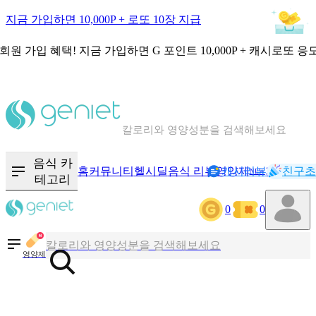
지금 가입하면 10,000P + 로또 10장 지급
회원 가입 혜택!
지금 가입하면
G 포인트 10,000P + 캐시로또 응
칼로리와 영양성분을 검색해보세요
혈당 · 다이어트 음식 검색해보세요
음식 카
홈
커뮤니티
헬시딜
음식 리뷰
영양제
캐시리뷰
기록
친구초
NEW
테고리
음식 · 영양제 리뷰를 찾아보세요
0
0
칼로리와 영양성분을 검색해보세요
영양제
혈당 · 다이어트 음식 검색해보세요
음식 · 영양제 리뷰를 찾아보세요