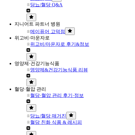
당뇨/혈당 Q&A
지니어트 파트너 병원
메이퓨어 고덕점
위고비·마운자로
위고비/마운자로 후기&정보
영양제·건강기능식품
영양제&건강기능식품 리뷰
혈당·혈압 관리
혈당·혈압 관리 후기·정보
당뇨/혈당 매거진
혈당 친화 식품 & 레시피