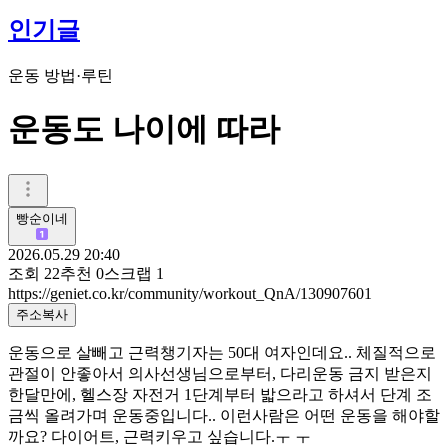
인기글
운동 방법·루틴
운동도 나이에 따라
빵순이네
2026.05.29 20:40
조회
22
추천
0
스크랩
1
https://geniet.co.kr/community/workout_QnA/130907601
주소복사
운동으로 살빼고 근력챙기자는 50대 여자인데요.. 체질적으로
관절이 안좋아서 의사선생님으로부터, 다리운동 금지 받은지
한달만에, 헬스장 자전거 1단계부터 밟으라고 하셔서 단계 조
금씩 올려가며 운동중입니다.. 이런사람은 어떤 운동을 해야할
까요? 다이어트, 근력키우고 싶습니다.ㅜ ㅜ