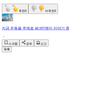
추천
0
비추천
0
지금
운동
을 주제로
48.9만명
이 이야기 중
스크랩
공유
신고
목록