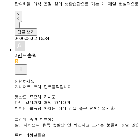
탄수화물·야식 조절 같이 생활습관으로 가는 게 제일 현실적으로
0
답글 쓰기
2026.06.02 16:34
2민트홀릭
안녕하세요.

지니어트 코치 민트홀릭입니다~

등산도 꾸준히 하시고

만보 걷기까지 매일 하신다면

어머님 활동량 자체는 이미 정말 좋은 편이에요~ 👍

그런데 중년 이후에는

팔, 다리보다 유독 뱃살만 안 빠진다고 느끼는 분들이 정말 많습
특히 여성분들은
