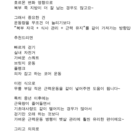
호르몬 변화 영향으로

복부 쪽 지방이 더 잘 남는 경우도 많고요~

그래서 중요한 건

운동량을 무조건 더 늘리기보다

“복부 자극 + 식사 관리 + 근력 유지”를 같이 가져가는 방향입니
추천드리면

빠르게 걷기

실내 자전거

가벼운 스쿼트

브릿지 운동

플랭크

의자 잡고 하는 코어 운동

이런 식으로

무릎 부담 적은 근력운동을 같이 넣어주면 도움이 됩니다~

특히 중년 이후에는

근육량이 줄어들면서

기초대사량도 같이 떨어지는 경우가 많아서

걷기만 오래 하는 것보다

가벼운 근력운동 병행이 뱃살 관리에 훨씬 유리한 편이에요~

그리고 의외로
