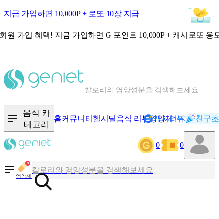
지금 가입하면 10,000P + 로또 10장 지급
회원 가입 혜택!
지금 가입하면
G 포인트 10,000P + 캐시로또 응
칼로리와 영양성분을 검색해보세요
혈당 · 다이어트 음식 검색해보세요
음식 · 영양제 리뷰를 찾아보세요
음식 카
홈
커뮤니티
헬시딜
음식 리뷰
영양제
캐시리뷰
기록
친구초
NEW
테고리
0
0
칼로리와 영양성분을 검색해보세요
혈당 · 다이어트 음식 검색해보세요
영양제
음식 · 영양제 리뷰를 찾아보세요