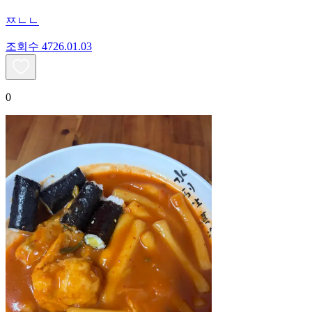
ㅉㄴㄴ
조회수
47
26.01.03
0