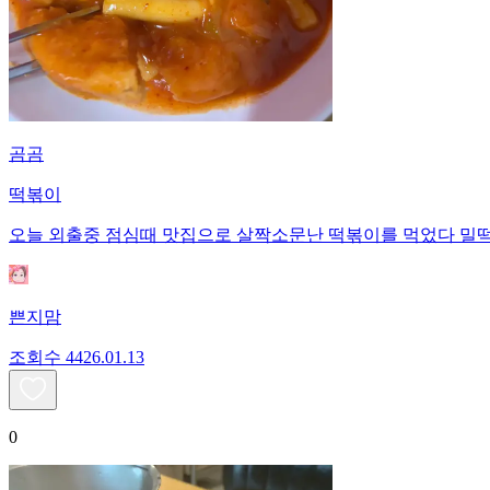
곰곰
떡볶이
오늘 외출중 점심때 맛집으로 살짝소문난 떡볶이를 먹었다 밀
쁜지맘
조회수
44
26.01.13
0