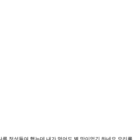
름 정성들여 했는데 내가 먹어도 별 맛이없긴 하네요 요리를