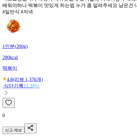
배워야하나 떡볶이 맛있게 하는법 누가 좀 알려주세요 남은건
#일반식 #저녁
1인분(200g)
280kcal
떡볶이
4.8
(리뷰
1,376
개)
·
식단기록
11.3만+
0
신고·제보