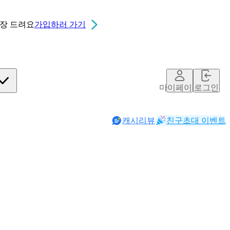
0장
드려요
가입하러 가기
마이페이지
로그인
캐시리뷰
친구초대 이벤트