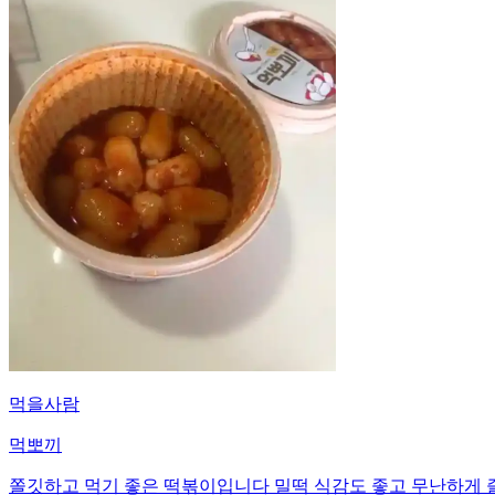
먹을사람
먹뽀끼
쫄깃하고 먹기 좋은 떡볶이입니다 밀떡 식감도 좋고 무난하게 