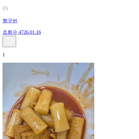
짱구뉜
조회수
47
26.01.16
1