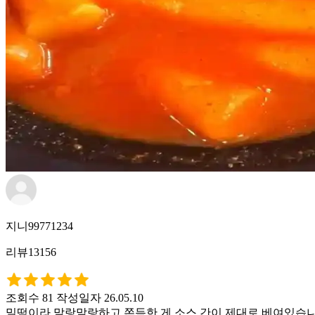
지니99771234
리뷰13156
조회수 81
작성일자 26.05.10
밀떡이라 말랑말랑하고 쫀득한 게 소스 간이 제대로 베여있습