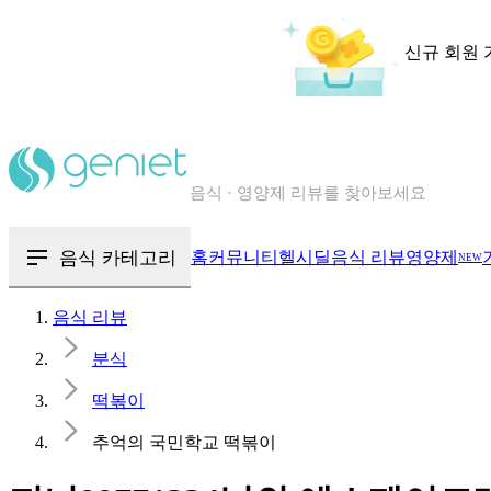
신규 회원 
칼로리와 영양성분을 검색해보세요
혈당 · 다이어트 음식 검색해보세요
음식 · 영양제 리뷰를 찾아보세요
음식 카테고리
홈
커뮤니티
헬시딜
음식 리뷰
영양제
NEW
음식 리뷰
분식
떡볶이
추억의 국민학교 떡볶이