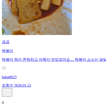
곰곰
떡볶이
떡볶이 떡이 쫀득하고 어묵이 맛있었어요ㅡ 떡볶이 소스는 
haha0623
조회수
56
26.01.21
0