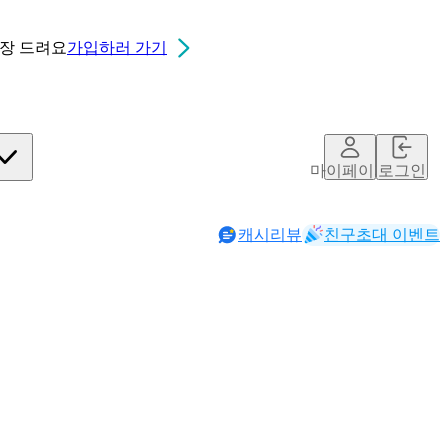
0장
드려요
가입하러 가기
마이페이지
로그인
캐시리뷰
친구초대 이벤트