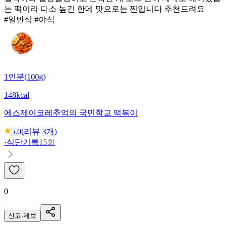
는 떡이라 다소 높긴 한데 맛으로는 찐입니다 추천드려요
#일반식 #야식
1인분(100g)
148kcal
에스제이코레
추억의 국민학교 떡볶이
5.0
(리뷰
3
개)
·
식단기록
15회
0
신고·제보