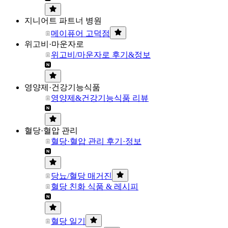
지니어트 파트너 병원
메이퓨어 고덕점
위고비·마운자로
위고비/마운자로 후기&정보
영양제·건강기능식품
영양제&건강기능식품 리뷰
혈당·혈압 관리
혈당·혈압 관리 후기·정보
당뇨/혈당 매거진
혈당 친화 식품 & 레시피
혈당 일기