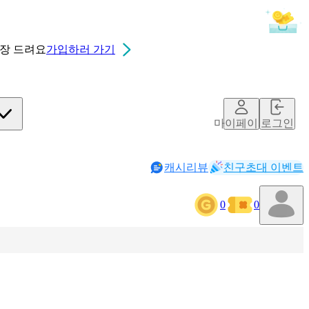
0장
드려요
가입하러 가기
마이페이지
로그인
캐시리뷰
친구초대 이벤트
0
0