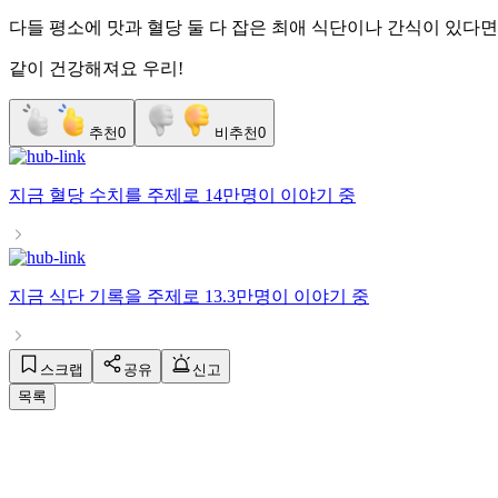
다들 평소에 맛과 혈당 둘 다 잡은 최애 식단이나 간식이 있다면
같이 건강해져요 우리!
추천
0
비추천
0
지금
혈당 수치
를 주제로
14만명
이 이야기 중
지금
식단 기록
을 주제로
13.3만명
이 이야기 중
스크랩
공유
신고
목록