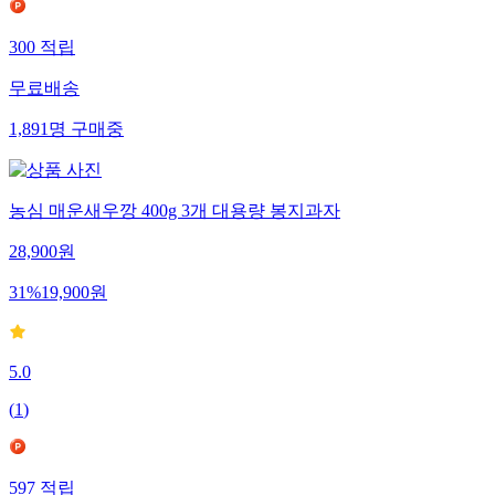
300
적립
무료배송
1,891
명
구매중
농심 매운새우깡 400g 3개 대용량 봉지과자
28,900
원
31
%
19,900
원
5.0
(
1
)
597
적립