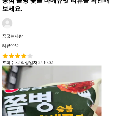
농심 쫄병 숯불 바베큐맛 리뷰를 확인해
보세요.
꿈굽는사람
리뷰9952
조회수 32
작성일자 25.10.02