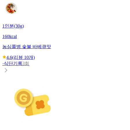
1인분(30g)
160kcal
농심
쫄병 숯불 바베큐맛
4.6
(리뷰
10
개)
·
식단기록
3회