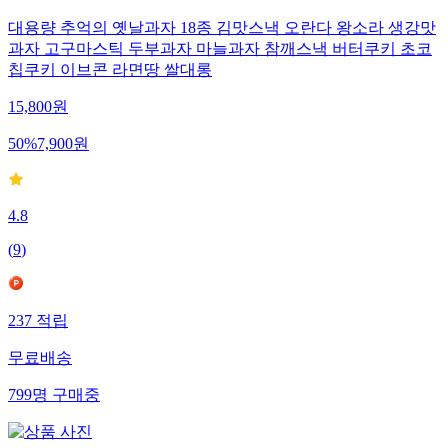
대용량 추억의 옛날과자 18종 김맛스낵 오란다 왕소라 생강맛
과자 고구마스틱 두부과자 마늘과자 참깨스낵 버터쿠키 초코
칩쿠키 이브콘 라면땅 쌀대롱
15,800
원
50
%
7,900
원
4.8
(
9
)
237
적립
무료배송
799
명
구매중