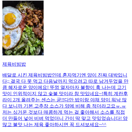
제육비빔밥
배달로 시킨 제육비빔밥인데 혼자먹기엔 양이 진짜 대박입니
다;; 결국 다 못 먹고 다음날까지 먹으려고 따로 남겨두었을 만
큼 혜자로운 양이에요! 뚜껑 열자마자 불향이 훅 나는데 고기
맛이 인위적이지 않고 숯불 맛이라 참 맛있네요~!특히 계란후
라이 2개 올려주는 센스는 굳!! ​다만 밥이랑 야채 양이 워낙 많
다 보니까 기본 고추장 소스가 양에 비해 좀 적더라고요ㅠ.ㅠ
저는 싱거운 것보다 매콤하게 먹는 걸 좋아해서 소스를 직접
더 만들어 넣어 비벼 먹었더니 간이 딱 맞고 맛있었습니다! 양
많고 불맛 나는 제육 좋아하시면 꼭 드셔보세요~^^