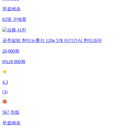
무료배송
82
명
구매중
공주알밤 현미누룽지 120g 5개 아기간식 현미과자
20,000
원
6
%
18,900
원
4.3
(
3
)
567
적립
무료배송