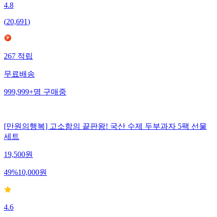
4.8
(
20,691
)
267
적립
무료배송
999,999+
명
구매중
[만원의행복] 고소함의 끝판왕! 국산 수제 두부과자 5팩 선물
세트
19,500
원
49
%
10,000
원
4.6