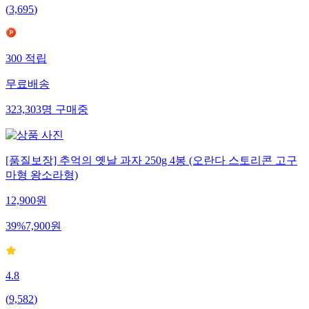
(
3,695
)
300
적립
무료배송
323,303
명
구매중
[품질보장] 추억의 옛날 과자 250g 4봉 (오란다 스토리콘 고구
마형 왕소라형)
12,900
원
39
%
7,900
원
4.8
(
9,582
)