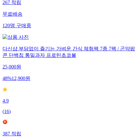
267
적립
무료배송
120
명
구매중
다신샵 부담없이 즐기는 가벼운 간식 체험팩 7종 7팩 / 곤약팝
콘 단백칩 통밀과자 프로틴초코볼
25,000
원
48
%
12,900
원
4.9
(
16
)
387
적립