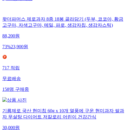
왓더파머스 제로과자 8종 18봉 골라담기 (두부, 코코아, 황금
고구마, 자색고구마, 메밀, 파로, 생감자칩, 생감자스틱)
88,200
원
73
%
23,900
원
717
적립
무료배송
158
명
구매중
기름제로 국산 현미칩 60g x 10개 열풍에 구운 현미과자 쌀과
자 무설탕 다이어트 저칼로리 어린이 건강간식
30,000
원