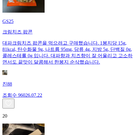
GS25
크림치즈 팝콘
대파크림치즈 팝콘을 먹으려고 구매했습니다. 1봉지당 15g,
81kcal, 탄수화물 9g, 나트륨 95mg, 당류 4g, 지방 5g, 단백질 0g,
콜레스테롤 0g 입니다. 대파향과 치즈향이 잘 어울리고 고소하
면서도 끝맛이 달콤해서 한봉지 순삭했습니다.
진88
조회수
960
26.07.22
20