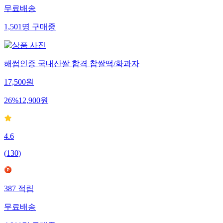
무료배송
1,501
명
구매중
해썹인증 국내산쌀 합격 찹쌀떡/화과자
17,500
원
26
%
12,900
원
4.6
(
130
)
387
적립
무료배송