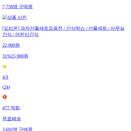
7,758
명
구매중
[오리온] 과자선물세트모음전 / 간식박스 / 선물세트 / 사무실
간식 / 어린이간식
22,900
원
31
%
15,900
원
4.9
(
24
)
477
적립
무료배송
3,692
명
구매중