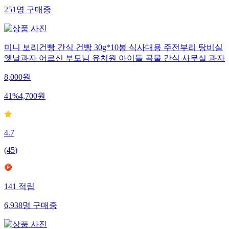
251
명
구매중
미니 보리건빵 간식 건빵 30g*10봉 식사대용 주전부리 탕비실
옛날과자 어르신 부모님 유치원 아이들 곡물 간식 사무실 과자
8,000
원
41
%
4,700
원
4.7
(
45
)
141
적립
6,938
명
구매중