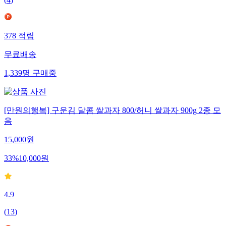
(
4
)
378
적립
무료배송
1,339
명
구매중
[만원의행복] 구운김 달콤 쌀과자 800/허니 쌀과자 900g 2종 모
음
15,000
원
33
%
10,000
원
4.9
(
13
)