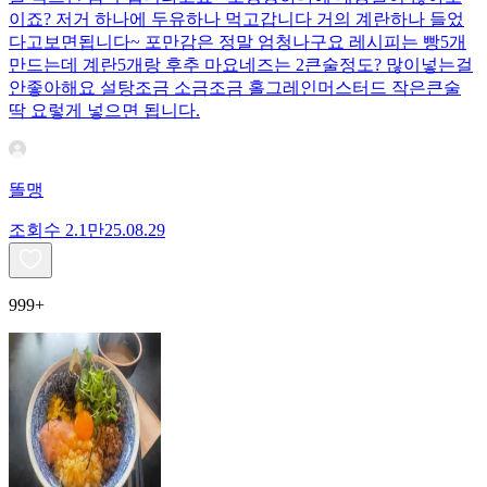
이죠? 저거 하나에 두유하나 먹고갑니다 거의 계란하나 들었
다고보면됩니다~ 포만감은 정말 엄청나구요 레시피는 빵5개
만드는데 계란5개랑 후추 마요네즈는 2큰술정도? 많이넣는걸
안좋아해요 설탕조금 소금조금 홀그레인머스터드 작은큰술
딱 요렇게 넣으면 됩니다.
똘맹
조회수
2.1만
25.08.29
999+