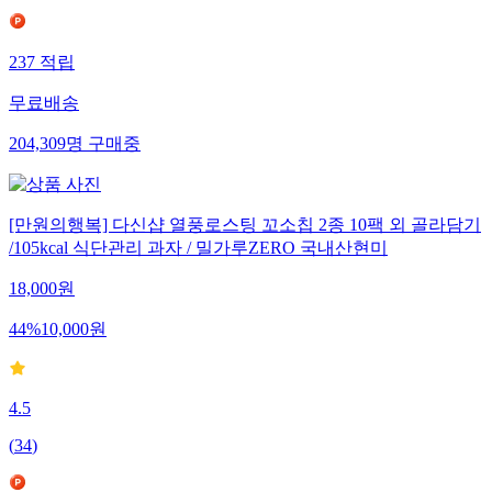
237
적립
무료배송
204,309
명
구매중
[만원의행복] 다신샵 열풍로스팅 꼬소칩 2종 10팩 외 골라담기
/105kcal 식단관리 과자 / 밀가루ZERO 국내산현미
18,000
원
44
%
10,000
원
4.5
(
34
)