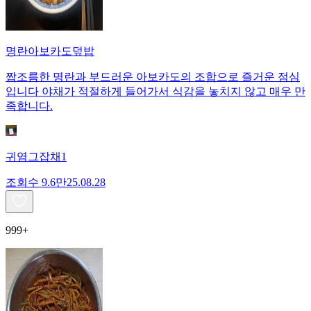
명란아보카도덮밥
짭조름한 명란과 부드러운 아보카도의 조합으로 즐거운 점심
입니다 야채가 적절하게 들어가서 식감을 놓치지 않고 매우 만
족합니다.
귀염그잡채1
조회수
9.6만
25.08.28
999+