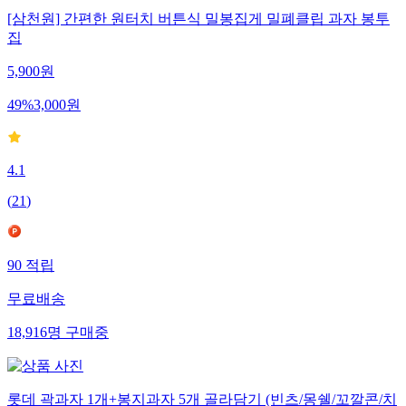
[삼천원] 간편한 원터치 버튼식 밀봉집게 밀폐클립 과자 봉투
집
5,900
원
49
%
3,000
원
4.1
(
21
)
90
적립
무료배송
18,916
명
구매중
롯데 곽과자 1개+봉지과자 5개 골라담기 (빈츠/몽쉘/꼬깔콘/치