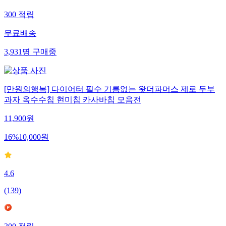
300
적립
무료배송
3,931
명
구매중
[만원의행복] 다이어터 필수 기름없는 왓더파머스 제로 두부
과자 옥수수칩 현미칩 카사바칩 모음전
11,900
원
16
%
10,000
원
4.6
(
139
)