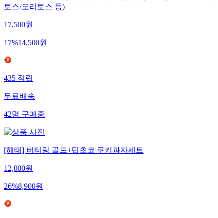
토스/도리토스 등)
17,500
원
17
%
14,500
원
435
적립
무료배송
42
명
구매중
[해태] 버터링 골드+딥초코 쿠키과자세트
12,000
원
26
%
8,900
원