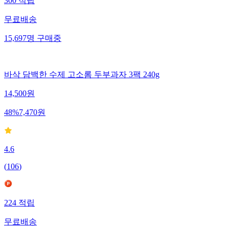
300
적립
무료배송
15,697
명
구매중
바삭 담백한 수제 고소롬 두부과자 3팩 240g
14,500
원
48
%
7,470
원
4.6
(
106
)
224
적립
무료배송