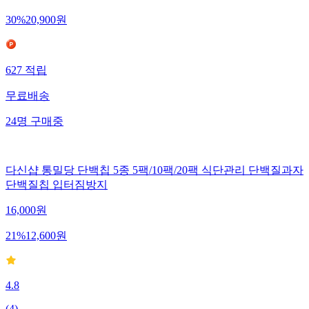
30
%
20,900
원
627
적립
무료배송
24
명
구매중
다신샵 통밀당 단백칩 5종 5팩/10팩/20팩 식단관리 단백질과자
단백질칩 입터짐방지
16,000
원
21
%
12,600
원
4.8