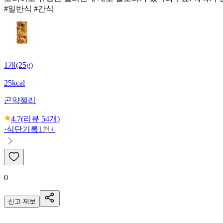
#일반식 #간식
1개(25g)
25kcal
곤약젤리
4.7
(리뷰
54
개)
·
식단기록
1천+
0
신고·제보