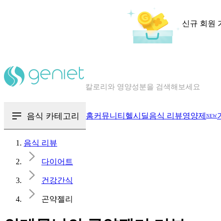
신규 회원 
칼로리와 영양성분을 검색해보세요
혈당 · 다이어트 음식 검색해보세요
음식 · 영양제 리뷰를 찾아보세요
음식 카테고리
홈
커뮤니티
헬시딜
음식 리뷰
영양제
NEW
음식 리뷰
다이어트
건강간식
곤약젤리