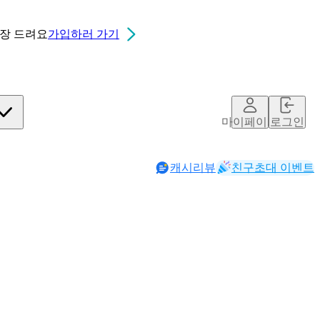
0장
드려요
가입하러 가기
마이페이지
로그인
캐시리뷰
친구초대 이벤트