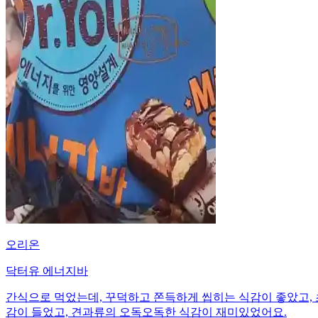
오리온
닥터유 에너지바
간식으로 먹었는데, 꾸덕하고 쫀득하게 씹히는 식감이 좋았고,
감이 들었고, 견과류의 오독오독한 식감이 재미있었어요.