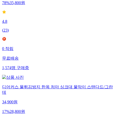
78
%
35,800
원
4.8
(
23
)
0
적립
무료배송
1,574
명
구매중
디어커스 물튀김방지 한옥 처마 싱크대 물막이 스탠다드/그란
데
34,900
원
17
%
28,800
원