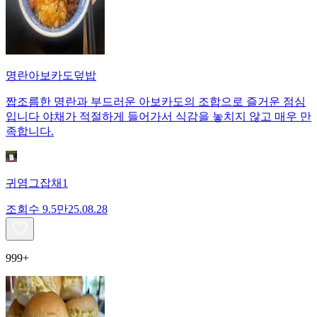
명란아보카도덮밥
짭조름한 명란과 부드러운 아보카도의 조합으로 즐거운 점심
입니다 야채가 적절하게 들어가서 식감을 놓치지 않고 매우 만
족합니다.
귀염그잡채1
조회수
9.5만
25.08.28
999+