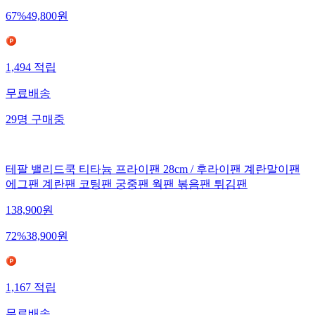
67
%
49,800
원
1,494
적립
무료배송
29
명
구매중
테팔 밸리드쿡 티타늄 프라이팬 28cm / 후라이팬 계란말이팬
에그팬 계란팬 코팅팬 궁중팬 웍팬 볶음팬 튀김팬
138,900
원
72
%
38,900
원
1,167
적립
무료배송