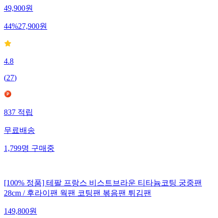
49,900
원
44
%
27,900
원
4.8
(
27
)
837
적립
무료배송
1,799
명
구매중
[100% 정품] 테팔 프랑스 비스트브라운 티타늄코팅 궁중팬
28cm / 후라이팬 웍팬 코팅팬 볶음팬 튀김팬
149,800
원