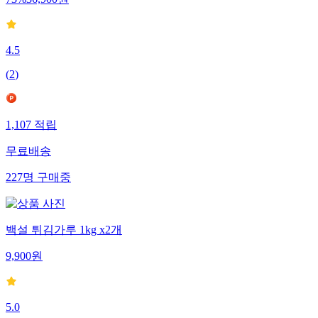
73
%
36,900
원
4.5
(
2
)
1,107
적립
무료배송
227
명
구매중
백설 튀김가루 1kg x2개
9,900
원
5.0