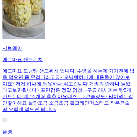
서브웨이
에그마요 샌드위치
에그마요 모닝빵 샌드위치 입니다. 수영을 하는데 가기전에 밥
을 먹으면 좀 무겁더라고요~ 모닝빵하나에 내용물이 많아보
이죠? 저거 하나에 두유하나 먹고갑니다 거의 계란하나 들었
다고보면됩니다~ 포만감은 정말 엄청나구요 레시피는 빵5개
만드는데 계란5개랑 후추 마요네즈는 2큰술정도? 많이넣는걸
안좋아해요 설탕조금 소금조금 홀그레인머스터드 작은큰술
딱 요렇게 넣으면 됩니다.
똘맹