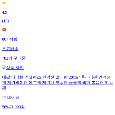
4.9
(
13
)
867
적립
무료배송
782
명
구매중
테팔 티타늄 엑셀런스 인덕션 멀티팬 28cm / 후라이팬 인덕션
팬 계란말이팬 에그팬 계란팬 코팅팬 궁중팬 웍팬 볶음팬 튀김
팬
171,900
원
58
%
71,900
원