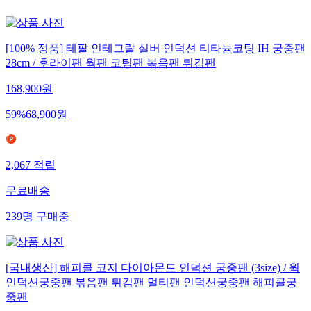
[100% 정품] 테팔 인테그랄 실버 인덕션 티타늄코팅 IH 궁중팬
28cm / 후라이팬 웍팬 코팅팬 볶음팬 튀김팬
168,900
원
59
%
68,900
원
2,067
적립
무료배송
239
명
구매중
[국내생산] 해피콜 코지 다이아몬드 인덕션 궁중팬 (3size) / 웍
인덕션궁중팬 볶음팬 튀김팬 멀티팬 인덕션궁중팬 해피콜궁
중팬