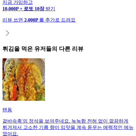
지금 가입하고
10,000P + 로또 10장
받기
리뷰 쓰면
2,000P
를 추가로 드려요
튀김
을 먹은 유저들의 다른 리뷰
텐동
겉바속촉'의 정석을 보여주네요. 눅눅함 전혀 없이 깔끔하게
튀겨져서 고소한 기름 향이 입맛을 계속 돋우는 매력적인 메뉴
였어요.