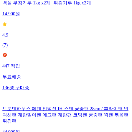
백설 부침가루 1kg x2개+튀김가루 1kg x2개
14,900
원
4.9
(
7
)
447
적립
무료배송
136
명
구매중
브로덴하우스 에덴 인덕션 IH 스텐 궁중팬 28cm / 후라이팬 인
덕션팬 계란말이팬 에그팬 계란팬 코팅팬 궁중팬 웍팬 볶음팬
튀김팬