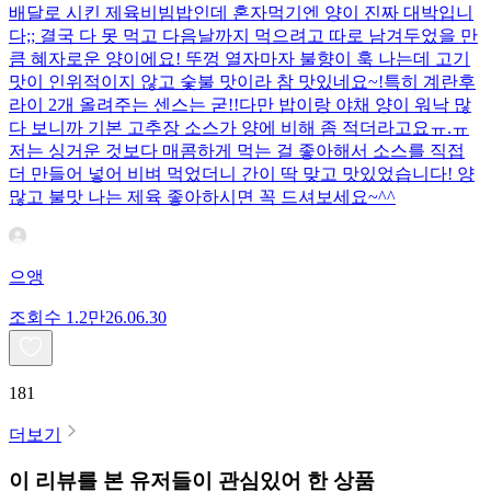
배달로 시킨 제육비빔밥인데 혼자먹기엔 양이 진짜 대박입니
다;; 결국 다 못 먹고 다음날까지 먹으려고 따로 남겨두었을 만
큼 혜자로운 양이에요! 뚜껑 열자마자 불향이 훅 나는데 고기
맛이 인위적이지 않고 숯불 맛이라 참 맛있네요~!특히 계란후
라이 2개 올려주는 센스는 굳!! ​다만 밥이랑 야채 양이 워낙 많
다 보니까 기본 고추장 소스가 양에 비해 좀 적더라고요ㅠ.ㅠ
저는 싱거운 것보다 매콤하게 먹는 걸 좋아해서 소스를 직접
더 만들어 넣어 비벼 먹었더니 간이 딱 맞고 맛있었습니다! 양
많고 불맛 나는 제육 좋아하시면 꼭 드셔보세요~^^
으앵
조회수
1.2만
26.06.30
181
더보기
이 리뷰를 본 유저들이 관심있어 한 상품