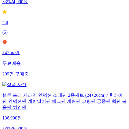
33
%
24,900
원
4.8
(
5
)
747
적립
무료배송
299
명
구매중
햄튼 포레 세라믹 인덕션 소테팬 2종세트 (24+26cm) / 후라이
팬 인덕션팬 계란말이팬 에그팬 계란팬 코팅팬 궁중팬 웍팬 볶
음팬 튀김팬
136,900
원