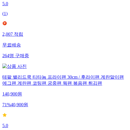
5.0
(
1
)
2,007
적립
무료배송
264
명
구매중
테팔 밸리드쿡 티타늄 프라이팬 30cm / 후라이팬 계란말이팬
에그팬 계란팬 코팅팬 궁중팬 웍팬 볶음팬 튀김팬
140,900
원
71
%
40,900
원
5.0