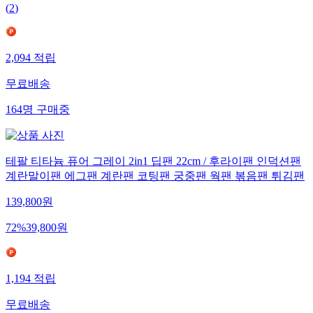
(
2
)
2,094
적립
무료배송
164
명
구매중
테팔 티타늄 퓨어 그레이 2in1 딥팬 22cm / 후라이팬 인덕션팬
계란말이팬 에그팬 계란팬 코팅팬 궁중팬 웍팬 볶음팬 튀김팬
139,800
원
72
%
39,800
원
1,194
적립
무료배송