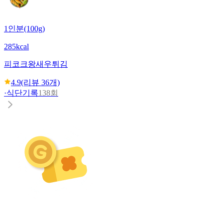
1인분(100g)
285kcal
피코크
왕새우튀김
4.9
(리뷰
36
개)
·
식단기록
138회