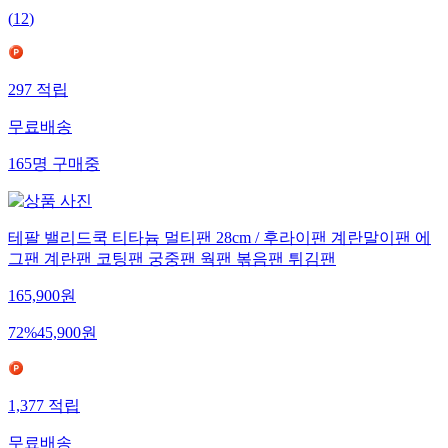
(
12
)
297
적립
무료배송
165
명
구매중
테팔 밸리드쿡 티타늄 멀티팬 28cm / 후라이팬 계란말이팬 에
그팬 계란팬 코팅팬 궁중팬 웍팬 볶음팬 튀김팬
165,900
원
72
%
45,900
원
1,377
적립
무료배송