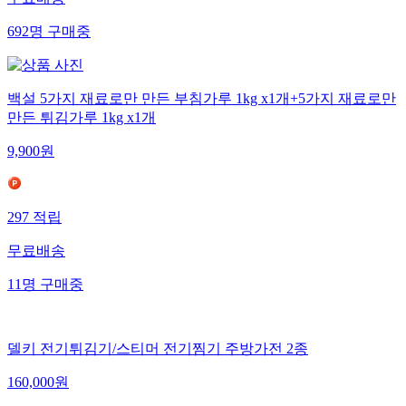
692
명
구매중
백설 5가지 재료로만 만든 부침가루 1kg x1개+5가지 재료로만
만든 튀김가루 1kg x1개
9,900
원
297
적립
무료배송
11
명
구매중
델키 전기튀김기/스티머 전기찜기 주방가전 2종
160,000
원