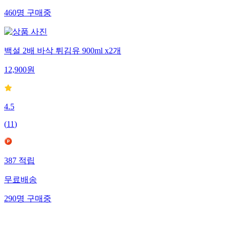
460
명
구매중
백설 2배 바삭 튀김유 900ml x2개
12,900
원
4.5
(
11
)
387
적립
무료배송
290
명
구매중