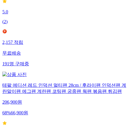
5.0
(
2
)
2,157
적립
무료배송
191
명
구매중
테팔 에디션 레드 인덕션 멀티팬 28cm / 후라이팬 인덕션팬 계
란말이팬 에그팬 계란팬 코팅팬 궁중팬 웍팬 볶음팬 튀김팬
206,900
원
68
%
66,900
원