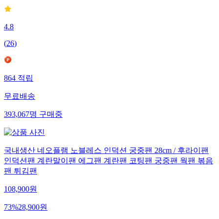
4.8
(
26
)
864
적립
무료배송
393,067
명
구매중
국내생산 네오플램 노블레스 인덕션 궁중팬 28cm / 후라이팬
인덕션팬 계란말이팬 에그팬 계란팬 코팅팬 궁중팬 웍팬 볶음
팬 튀김팬
108,900
원
73
%
28,900
원