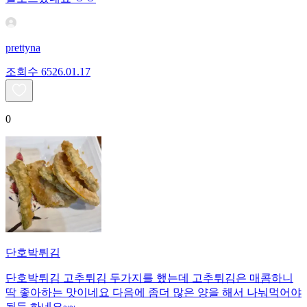
prettyna
조회수
65
26.01.17
0
단호박튀김
단호박튀김 고추튀김 두가지를 했는데 고추튀김은 매콤하니
딱 좋아하는 맛이네요 다음에 좀더 많은 양을 해서 나눠먹어야
될듯 하네요~~