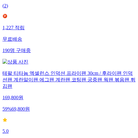
(
2
)
1,227
적립
무료배송
190
명
구매중
테팔 티타늄 엑셀런스 인덕션 프라이팬 30cm / 후라이팬 인덕
션팬 계란말이팬 에그팬 계란팬 코팅팬 궁중팬 웍팬 볶음팬 튀
김팬
169,800
원
59
%
69,800
원
5.0