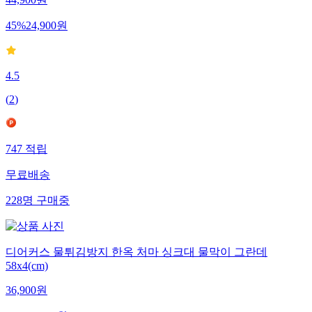
44,900
원
45
%
24,900
원
4.5
(
2
)
747
적립
무료배송
228
명
구매중
디어커스 물튀김방지 한옥 처마 싱크대 물막이 그란데
58x4(cm)
36,900
원