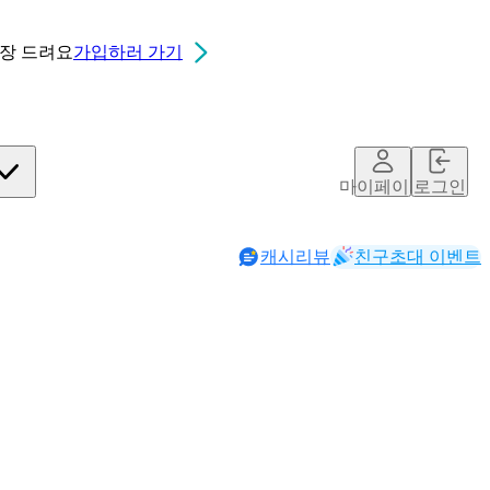
0장
드려요
가입하러 가기
마이페이지
로그인
캐시리뷰
친구초대 이벤트