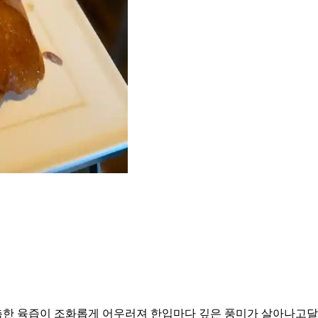
한 육즙이 조화롭게 어우러져 한입마다 깊은 풍미가 살아나고달