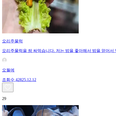
오리주물럭
오리주물럭을 쌈 싸먹습니다. 저는 밥을 좋아해서 밥을 얻어서
오월에
조회수
428
25.12.12
29