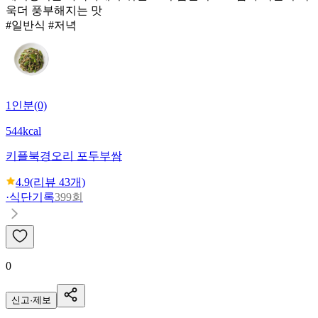
욱더 풍부해지는 맛
#일반식 #저녁
1인분(0)
544kcal
키플
북경오리 포두부쌈
4.9
(리뷰
43
개)
·
식단기록
399회
0
신고·제보