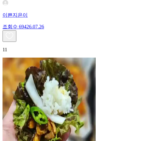
이쁜지은이
조회수
694
26.07.26
11