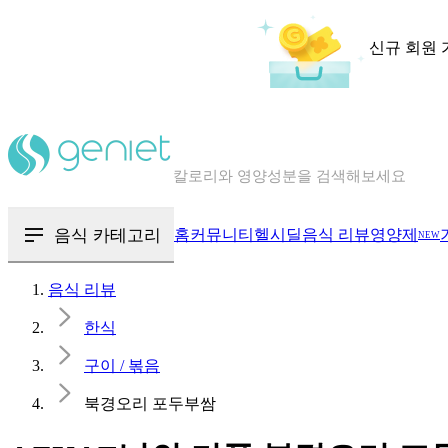
신규 회원 
칼로리와 영양성분을 검색해보세요
혈당 · 다이어트 음식 검색해보세요
음식 · 영양제 리뷰를 찾아보세요
음식 카테고리
홈
커뮤니티
헬시딜
음식 리뷰
영양제
NEW
음식 리뷰
한식
구이 / 볶음
북경오리 포두부쌈