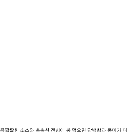
콤짭짤한 소스와 촉촉한 전병에 싸 먹으면 담백함과 풍미가 더