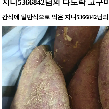
지니5366842님의 다도락 고구
간식에 일반식으로 먹은 지니5366842님