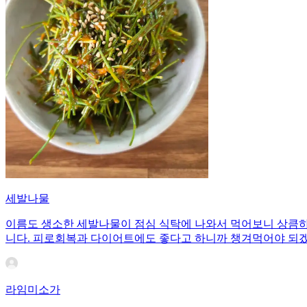
세발나물
이름도 생소한 세발나물이 점심 식탁에 나와서 먹어보니 상큼하
니다. 피로회복과 다이어트에도 좋다고 하니까 챙겨먹어야 되
라임미소가