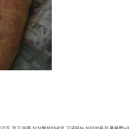
크기도 크고 아주 싱싱해보이네요.고구마는 식이섬유가 풍부합니