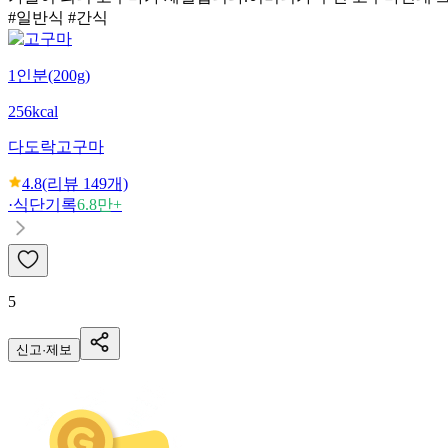
#일반식 #간식
1인분(200g)
256kcal
다도락
고구마
4.8
(리뷰
149
개)
·
식단기록
6.8만+
5
신고·제보