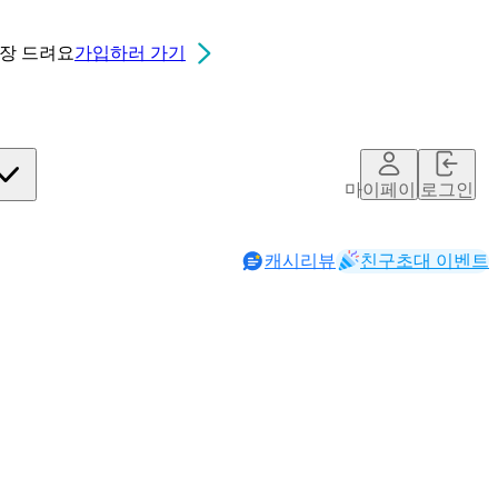
0장
드려요
가입하러 가기
마이페이지
로그인
캐시리뷰
친구초대 이벤트