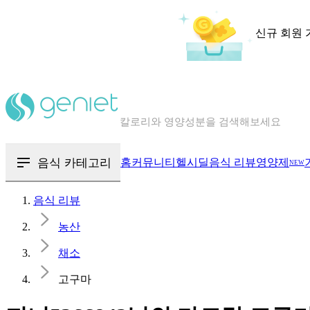
신규 회원 
칼로리와 영양성분을 검색해보세요
혈당 · 다이어트 음식 검색해보세요
음식 · 영양제 리뷰를 찾아보세요
음식 카테고리
홈
커뮤니티
헬시딜
음식 리뷰
영양제
NEW
음식 리뷰
농산
채소
고구마