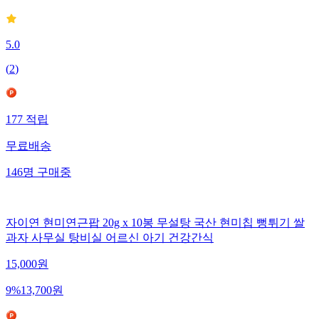
5.0
(
2
)
177
적립
무료배송
146
명
구매중
자이연 현미연근팝 20g x 10봉 무설탕 국산 현미칩 뻥튀기 쌀
과자 사무실 탕비실 어르신 아기 건강간식
15,000
원
9
%
13,700
원