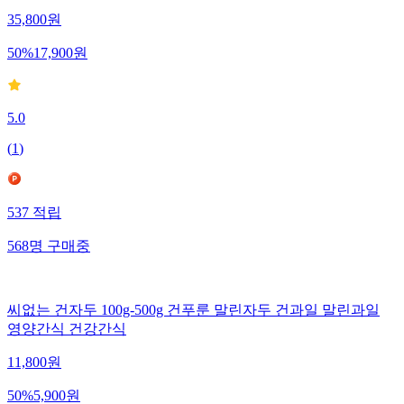
35,800
원
50
%
17,900
원
5.0
(
1
)
537
적립
568
명
구매중
씨없는 건자두 100g-500g 건푸룬 말린자두 건과일 말린과일
영양간식 건강간식
11,800
원
50
%
5,900
원