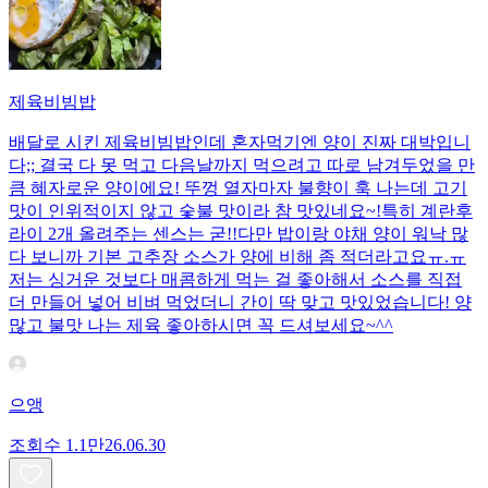
제육비빔밥
배달로 시킨 제육비빔밥인데 혼자먹기엔 양이 진짜 대박입니
다;; 결국 다 못 먹고 다음날까지 먹으려고 따로 남겨두었을 만
큼 혜자로운 양이에요! 뚜껑 열자마자 불향이 훅 나는데 고기
맛이 인위적이지 않고 숯불 맛이라 참 맛있네요~!특히 계란후
라이 2개 올려주는 센스는 굳!! ​다만 밥이랑 야채 양이 워낙 많
다 보니까 기본 고추장 소스가 양에 비해 좀 적더라고요ㅠ.ㅠ
저는 싱거운 것보다 매콤하게 먹는 걸 좋아해서 소스를 직접
더 만들어 넣어 비벼 먹었더니 간이 딱 맞고 맛있었습니다! 양
많고 불맛 나는 제육 좋아하시면 꼭 드셔보세요~^^
으앵
조회수
1.1만
26.06.30