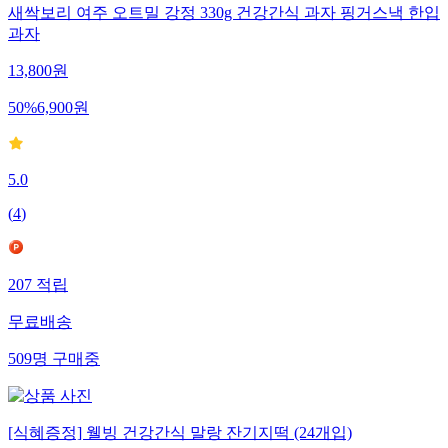
새싹보리 여주 오트밀 강정 330g 건강간식 과자 핑거스낵 한입
과자
13,800
원
50
%
6,900
원
5.0
(
4
)
207
적립
무료배송
509
명
구매중
[식혜증정] 웰빙 건강간식 말랑 잔기지떡 (24개입)