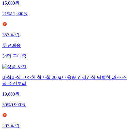
15,000
원
21
%
11,900
원
357
적립
무료배송
34
명
구매중
바삭바삭 고소한 참마칩 200g 대용량 건강간식 담백한 과자 스
낵 주전부리
19,800
원
50
%
9,900
원
297
적립