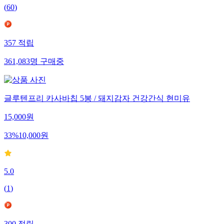
(
60
)
357
적립
361,083
명
구매중
글루텐프리 카사바칩 5봉 / 돼지감자 건강간식 현미유
15,000
원
33
%
10,000
원
5.0
(
1
)