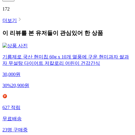
172
더보기
이 리뷰를 본 유저들이 관심있어 한 상품
기름제로 국산 현미칩 60g x 10개 열풍에 구운 현미과자 쌀과
자 무설탕 다이어트 저칼로리 어린이 건강간식
30,000
원
30
%
20,900
원
627
적립
무료배송
23
명
구매중