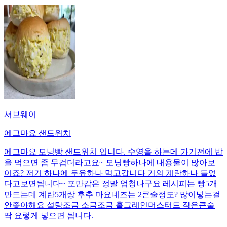
서브웨이
에그마요 샌드위치
에그마요 모닝빵 샌드위치 입니다. 수영을 하는데 가기전에 밥
을 먹으면 좀 무겁더라고요~ 모닝빵하나에 내용물이 많아보
이죠? 저거 하나에 두유하나 먹고갑니다 거의 계란하나 들었
다고보면됩니다~ 포만감은 정말 엄청나구요 레시피는 빵5개
만드는데 계란5개랑 후추 마요네즈는 2큰술정도? 많이넣는걸
안좋아해요 설탕조금 소금조금 홀그레인머스터드 작은큰술
딱 요렇게 넣으면 됩니다.