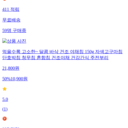
411
적립
무료배송
59
명
구매중
먹을수록 고소한~ 달콤 바삭 건조 야채칩 150g 자색고구마칩
단호박칩 청무칩 혼합칩 건조야채 건강간식 주전부리
21,800
원
50
%
10,900
원
5.0
(
1
)