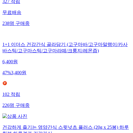
327
적립
무료배송
238
명
구매중
1+1 이더스 건강간식 골라담기 (고구마바/고구마말랭이/카사
바스틱/고구마스틱/고구마라떼/크룽지/레몬즙)
6,400
원
47
%
3,400
원
102
적립
226
명
구매중
건강하게 즐기는 영양간식 스윗넛츠 플러스 (20g x 25봉) 하루