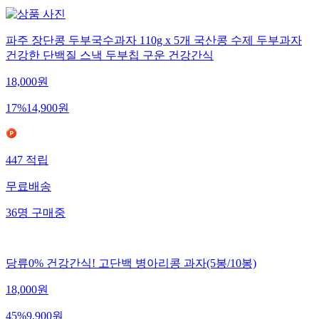
파주 장단콩 두부국수과자 110g x 5개 국산콩 수제 두부과자
건강한 단백질 스낵 두부칩 구운 건강간식
18,000
원
17
%
14,900
원
447
적립
무료배송
36
명
구매중
당류0% 건강간식! 고단백 병아리콩 과자(5봉/10봉)
18,000
원
45
%
9,900
원