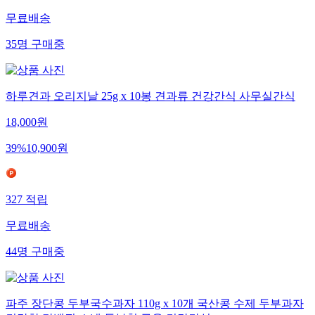
무료배송
35
명
구매중
하루견과 오리지날 25g x 10봉 견과류 건강간식 사무실간식
18,000
원
39
%
10,900
원
327
적립
무료배송
44
명
구매중
파주 장단콩 두부국수과자 110g x 10개 국산콩 수제 두부과자