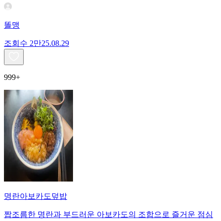
똘맹
조회수
2만
25.08.29
999+
명란아보카도덮밥
짭조름한 명란과 부드러운 아보카도의 조합으로 즐거운 점심