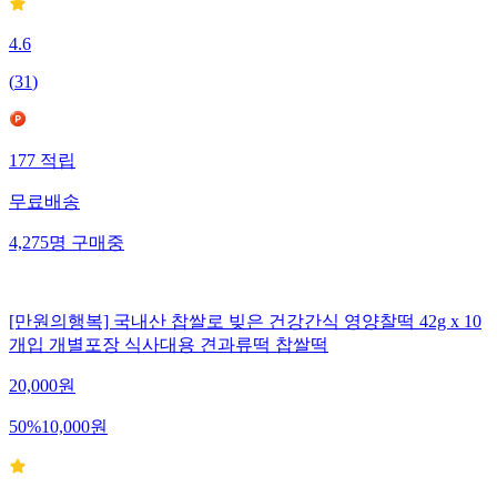
4.6
(
31
)
177
적립
무료배송
4,275
명
구매중
[만원의행복] 국내산 찹쌀로 빚은 건강간식 영양찰떡 42g x 10
개입 개별포장 식사대용 견과류떡 찹쌀떡
20,000
원
50
%
10,000
원