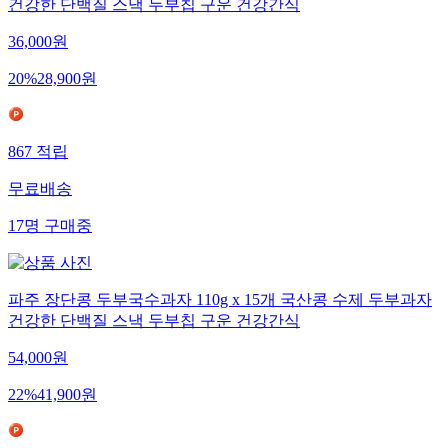
건강한 단백질 스낵 두부칩 구운 건강간식
36,000
원
20
%
28,900
원
867
적립
무료배송
17
명
구매중
파주 장단콩 두부국수과자 110g x 15개 국산콩 수제 두부과자
건강한 단백질 스낵 두부칩 구운 건강간식
54,000
원
22
%
41,900
원