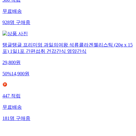
300
적립
무료배송
928
명
구매중
탱글탱글 프리미엄 과일의여왕 석류콜라겐젤리스틱 (20g x 15
포) 1일1포 간편섭취 건강간식 영양간식
29,800
원
50
%
14,900
원
447
적립
무료배송
181
명
구매중