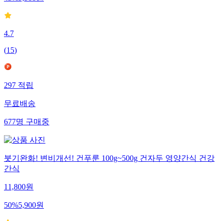
4.7
(
15
)
297
적립
무료배송
677
명
구매중
붓기완화! 변비개선! 건푸룬 100g~500g 건자두 영양간식 건강
간식
11,800
원
50
%
5,900
원