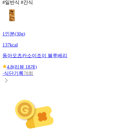
#일반식 #간식
1인분(30g)
137kcal
동아오츠카
소이조이 블루베리
4.8
(리뷰
18
개)
·
식단기록
78회