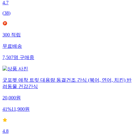
4.7
(
38
)
300
적립
무료배송
7,507
명
구매중
굿포펫 애착 트릿 대용량 동결건조 간식 (북어, 연어, 치킨) 반
려동물 건강간식
20,000
원
41
%
11,900
원
4.8