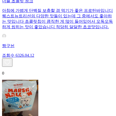
더블 초콜릿 청크
아침에 가볍게 단백질 보충할 겸 먹기가 좋은 프로틴바입니디
퀘스트뉴트리션의 다양한 맛들이 있는데 그 중에서도 좋아하
는 맛입니다 초콜릿칩이 큼직한 게 많이 들어있어서 오독오독
하게 씹히는 맛이 좋았습니디 적당히 달달한 초코맛입니다.
짱구뉜
조회수
63
26.04.12
0