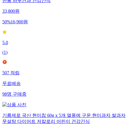
한봉 하루견과 건강간식
33,800
원
50
%
16,900
원
5.0
(
1
)
507
적립
무료배송
98
명
구매중
기름제로 국산 현미칩 60g x 5개 열풍에 구운 현미과자 쌀과자
무설탕 다이어트 저칼로리 어린이 건강간식