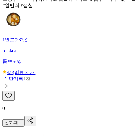
#일반식 #점심
1인분(287g)
515kcal
콥쁘
오뎅
4.9
(리뷰
81
개)
·
식단기록
1천+
0
신고·제보