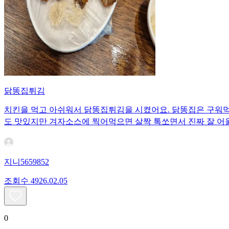
닭똥집튀김
치킨을 먹고 아쉬워서 닭똥집튀김을 시켰어요. 닭똥집은 구워먹
도 맛있지만 겨자소스에 찍어먹으면 살짝 톡쏘면서 진짜 잘 어
지니5659852
조회수
49
26.02.05
0