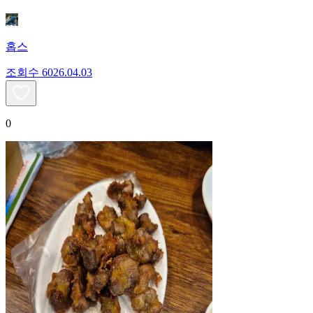
홉스
조회수
60
26.04.03
0