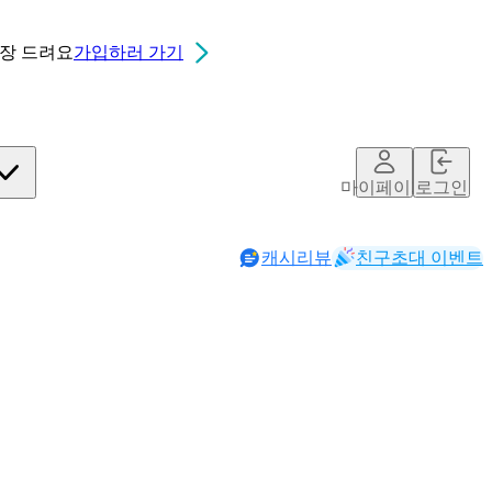
0장
드려요
가입하러 가기
마이페이지
로그인
캐시리뷰
친구초대 이벤트