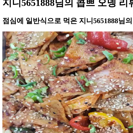
지니5651888님의 콥쁘 오뎅 리
점심에 일반식으로 먹은 지니5651888님