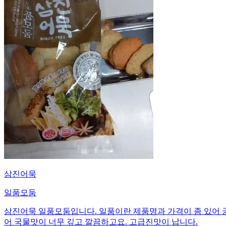
삼진어묵
일품모둠
삼진어묵 일품모둠입니다. 일품이란 제품명과 가격이 좀 있어 
어 국물맛이 너무 깊고 깔끔하고요. 고급진맛이 납니다.