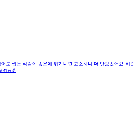
어도 씹는 식감이 좋은데 튀기니깐 고소하니 더 맛있었어요. 배도
울려요✌️