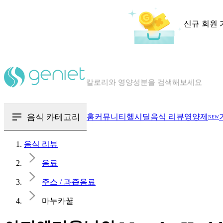
신규 회원 
칼로리와 영양성분을 검색해보세요
혈당 · 다이어트 음식 검색해보세요
음식 · 영양제 리뷰를 찾아보세요
음식 카테고리
홈
커뮤니티
헬시딜
음식 리뷰
영양제
NEW
음식 리뷰
음료
주스 / 과즙음료
마누카꿀