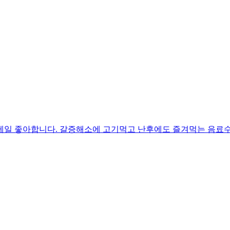
제일 좋아합니다. 갈증해소에 고기먹고 난후에도 즐겨먹는 음료수