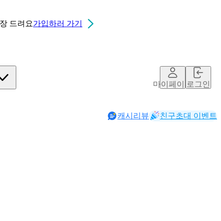
0장
드려요
가입하러 가기
마이페이지
로그인
캐시리뷰
친구초대 이벤트