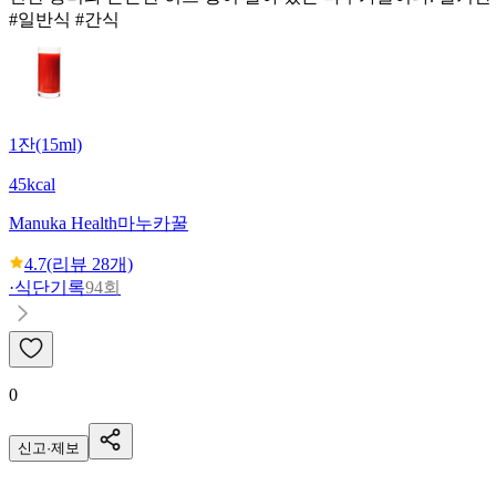
#일반식 #간식
1잔(15ml)
45kcal
Manuka Health
마누카꿀
4.7
(리뷰
28
개)
·
식단기록
94회
0
신고·제보