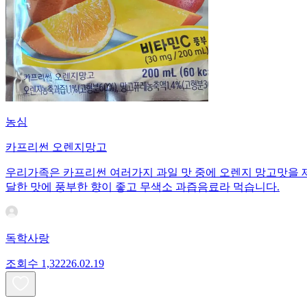
농심
카프리썬 오렌지망고
우리가족은 카프리썬 여러가지 과일 맛 중에 오렌지 망고맛을 
달한 맛에 풍부한 향이 좋고 무색소 과즙음료라 먹습니다.
독학사랑
조회수
1,322
26.02.19