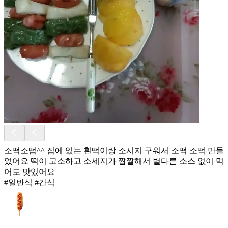
소떡소떱^^ 집에 있는 흰떡이랑 소시지 구워서 소떡 소떡 만들
었어요 떡이 고소하고 소세지가 짭짤해서 별다른 소스 없이 먹
어도 맛있어요
#일반식 #간식