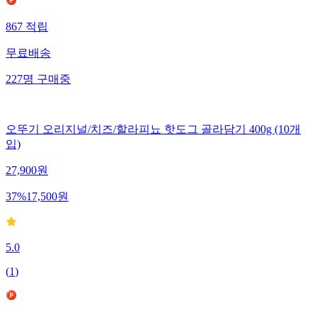
867
적립
무료배송
227
명
구매중
오뚜기 오리지널/치즈/할라피뇨 핫도그 골라담기 400g (10개
입)
27,900
원
37
%
17,500
원
5.0
(
1
)