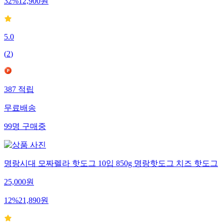
32
%
12,900
원
5.0
(
2
)
387
적립
무료배송
99
명
구매중
명랑시대 모짜렐라 핫도그 10입 850g 명랑핫도그 치즈 핫도그
25,000
원
12
%
21,890
원