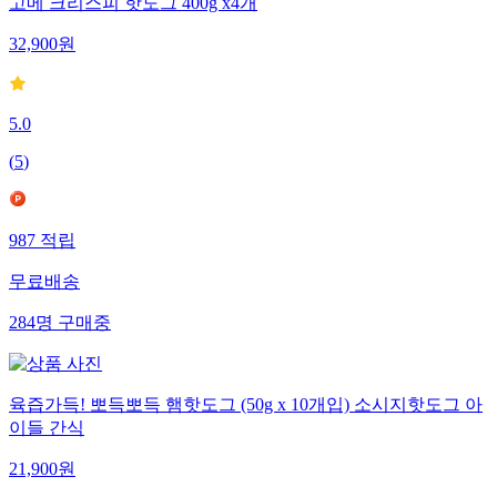
고메 크리스피 핫도그 400g x4개
32,900
원
5.0
(
5
)
987
적립
무료배송
284
명
구매중
육즙가득! 뽀득뽀득 햄핫도그 (50g x 10개입) 소시지핫도그 아
이들 간식
21,900
원