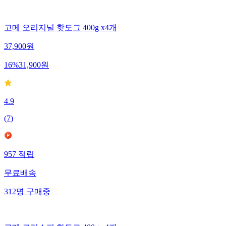
고메 오리지널 핫도그 400g x4개
37,900
원
16
%
31,900
원
4.9
(
7
)
957
적립
무료배송
312
명
구매중