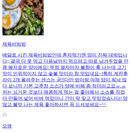
제육비빔밥
배달로 시킨 제육비빔밥인데 혼자먹기엔 양이 진짜 대박입니
다;; 결국 다 못 먹고 다음날까지 먹으려고 따로 남겨두었을 만
큼 혜자로운 양이에요! 뚜껑 열자마자 불향이 훅 나는데 고기
맛이 인위적이지 않고 숯불 맛이라 참 맛있네요~!특히 계란후
라이 2개 올려주는 센스는 굳!! ​다만 밥이랑 야채 양이 워낙 많
다 보니까 기본 고추장 소스가 양에 비해 좀 적더라고요ㅠ.ㅠ
저는 싱거운 것보다 매콤하게 먹는 걸 좋아해서 소스를 직접
더 만들어 넣어 비벼 먹었더니 간이 딱 맞고 맛있었습니다! 양
많고 불맛 나는 제육 좋아하시면 꼭 드셔보세요~^^
으앵