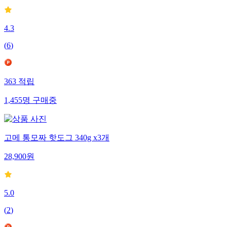
4.3
(
6
)
363
적립
1,455
명
구매중
고메 통모짜 핫도그 340g x3개
28,900
원
5.0
(
2
)