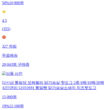
50
%
10,900
원
4.5
(
355
)
327
적립
무료배송
20,043
명
구매중
다신샵 통밀당 모짜렐라 닭가슴살 핫도그 2종 6팩/10팩/20팩
식단관리 다이어터 통밀빵 닭가슴살소세지 치즈핫도그
15,000
원
19
%
12,100
원