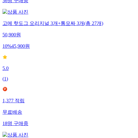
36
명
구매중
고메 핫도그 오리지널 3개+통모짜 3개(총 27개)
50,900
원
10
%
45,900
원
5.0
(
1
)
1,377
적립
무료배송
18
명
구매중