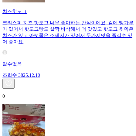
치즈핫도그
크리스피 치즈 핫도그 너무 좋아하는 간식이에요. 겉에 빵가루
가 있어서 핫도그빵도 살짝 바삭해서 더 맛있고 핫도그 윗쪽은
치즈가 있고 아랫쪽은 소세지가 있어서 두가지맛을 즐길수 있
어 좋아요.
알수없음
조회수
38
25.12.10
0