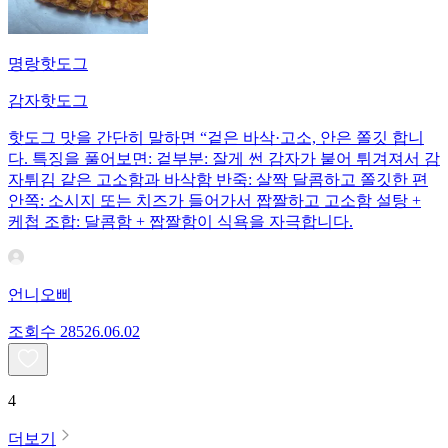
명랑핫도그
감자핫도그
핫도그 맛을 간단히 말하면 “겉은 바삭·고소, 안은 쫄깃 합니
다. 특징을 풀어보면: 겉부분: 잘게 썬 감자가 붙어 튀겨져서 감
자튀김 같은 고소함과 바삭함 반죽: 살짝 달콤하고 쫄깃한 편
안쪽: 소시지 또는 치즈가 들어가서 짭짤하고 고소함 설탕 +
케첩 조합: 달콤함 + 짭짤함이 식욕을 자극합니다.
언니오삐
조회수
285
26.06.02
4
더보기