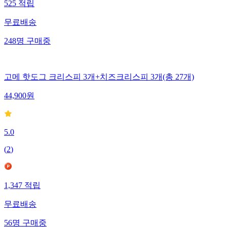
525
적립
무료배송
248
명
구매중
고메 핫도그 크리스피 3개+치즈크리스피 3개(총 27개)
44,900
원
5.0
(
2
)
1,347
적립
무료배송
56
명
구매중