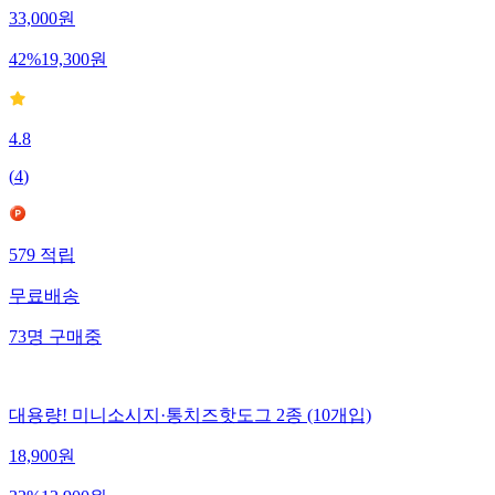
33,000
원
42
%
19,300
원
4.8
(
4
)
579
적립
무료배송
73
명
구매중
대용량! 미니소시지·통치즈핫도그 2종 (10개입)
18,900
원