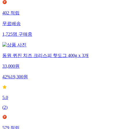
402
적립
무료배송
1,725
명
구매중
동원 퀴진 치즈 크리스피 핫도그 400g x 3개
33,000
원
42
%
19,300
원
5.0
(
2
)
579
적립