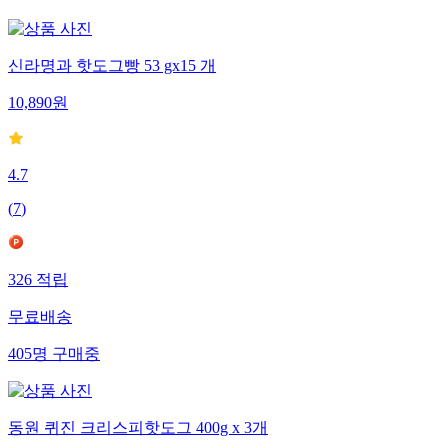
신라명과 핫도그빵 53 gx15 개
10,890
원
4.7
(
7
)
326
적립
무료배송
405
명
구매중
동원 퀴진 크리스피핫도그 400g x 3개