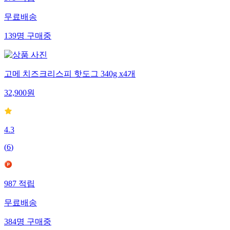
무료배송
139
명
구매중
고메 치즈크리스피 핫도그 340g x4개
32,900
원
4.3
(
6
)
987
적립
무료배송
384
명
구매중