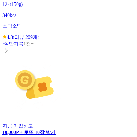
1개(150g)
340kcal
소떡소떡
4.8
(리뷰
209
개)
·
식단기록
1천+
지금 가입하고
10,000P + 로또 10장
받기