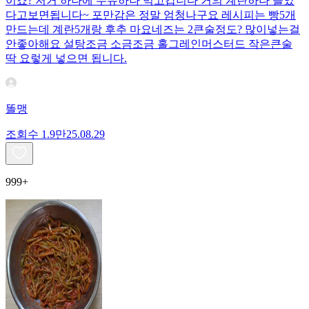
이죠? 저거 하나에 두유하나 먹고갑니다 거의 계란하나 들었
다고보면됩니다~ 포만감은 정말 엄청나구요 레시피는 빵5개
만드는데 계란5개랑 후추 마요네즈는 2큰술정도? 많이넣는걸
안좋아해요 설탕조금 소금조금 홀그레인머스터드 작은큰술
딱 요렇게 넣으면 됩니다.
똘맹
조회수
1.9만
25.08.29
999+