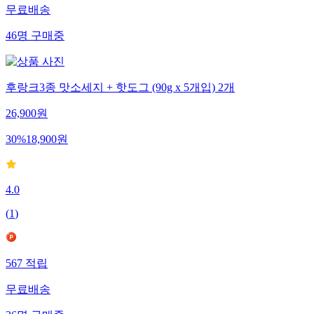
무료배송
46
명
구매중
후랑크3종 맛소세지 + 핫도그 (90g x 5개입) 2개
26,900
원
30
%
18,900
원
4.0
(
1
)
567
적립
무료배송