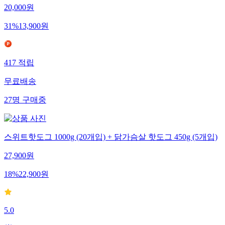
20,000
원
31
%
13,900
원
417
적립
무료배송
27
명
구매중
스위트핫도그 1000g (20개입) + 닭가슴살 핫도그 450g (5개입)
27,900
원
18
%
22,900
원
5.0