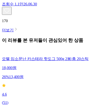
조회수
1.1만
26.06.30
170
더보기
이 리뷰를 본 유저들이 관심있어 한 상품
오뗄 입소문난 카스테라 핫도그 500g 2봉/총 20스틱
18,000
원
26
%
13,400
원
4.6
(
51
)