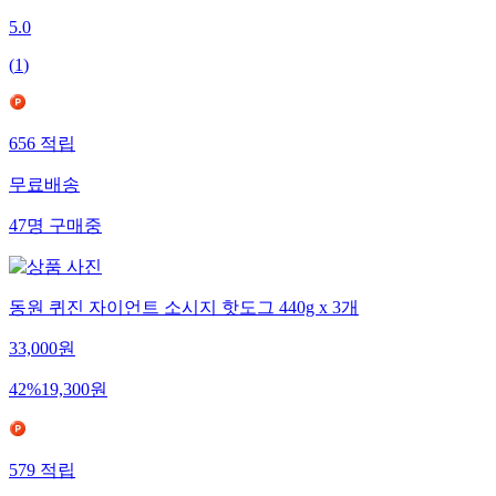
5.0
(
1
)
656
적립
무료배송
47
명
구매중
동원 퀴진 자이언트 소시지 핫도그 440g x 3개
33,000
원
42
%
19,300
원
579
적립