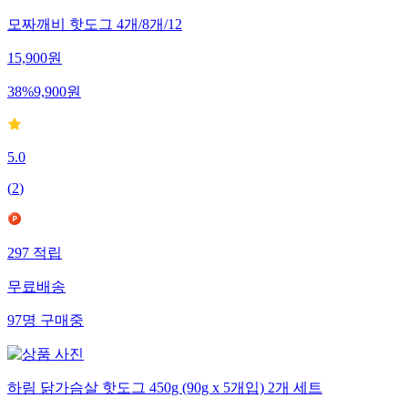
모짜깨비 핫도그 4개/8개/12
15,900
원
38
%
9,900
원
5.0
(
2
)
297
적립
무료배송
97
명
구매중
하림 닭가슴살 핫도그 450g (90g x 5개입) 2개 세트