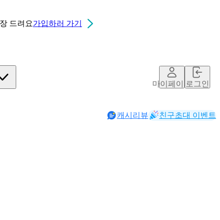
0장
드려요
가입하러 가기
마이페이지
로그인
캐시리뷰
친구초대 이벤트