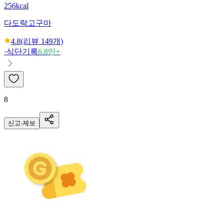
256kcal
다도락
고구마
4.8
(리뷰
149
개)
·
식단기록
6.8만+
8
신고·제보