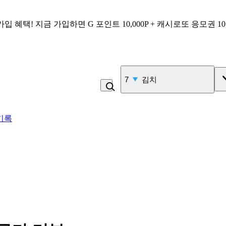
가입 혜택!
지금 가입하면
G 포인트 10,000P + 캐시로또 응모권 1
7
김치
기록