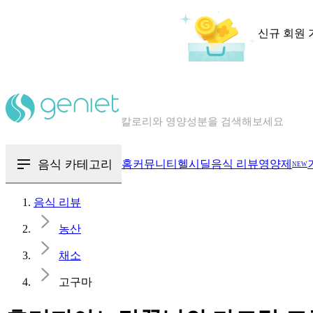
신규 회원 
칼로리와 영양성분을 검색해보세요
혈당 · 다이어트 음식 검색해보세요
음식 · 영양제 리뷰를 찾아보세요
음식 카테고리
홈
커뮤니티
헬시딜
음식 리뷰
영양제
NEW
음식 리뷰
농산
채소
고구마