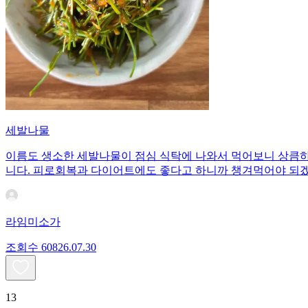
세발나물
이름도 생소한 세발나물이 점심 식탁에 나와서 먹어보니 상큼하
니다. 피로회복과 다이어트에도 좋다고 하니까 챙겨먹어야 되
라임미소가
조회수
608
26.07.30
13