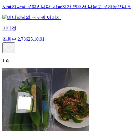
시금치나물 무침입니다. 시금치가 연해서 나물로 무쳐놓으니 맛
미니정
조회수
2,736
25.10.01
155