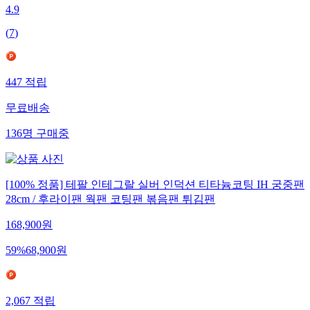
4.9
(
7
)
447
적립
무료배송
136
명
구매중
[100% 정품] 테팔 인테그랄 실버 인덕션 티타늄코팅 IH 궁중팬
28cm / 후라이팬 웍팬 코팅팬 볶음팬 튀김팬
168,900
원
59
%
68,900
원
2,067
적립