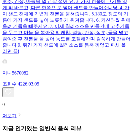
후추, 간장, 마늘을 넣고 잘 섞어 요. 3. 가지 한쪽에 고기를 얇
게 펴 바르고, 다른 한쪽으 로 덮어 샌드를 만들어주니당. 4. 가
지 샌드 전체에 가볍게 전분을 묻혀줍니다. 5.180도 정도의 기
름에 가지 샌드를 넣어 노릇하게 튀겨줍니다. 6. 키친타월 위에
올려 기름을 빼주세요. 7. 이제 칠리소스을 만들건데 고추기름
을 두르고 마늘 을 볶아용 8. 케첩, 설탕, 간장, 식초, 물을 넣고
끓여준 후 전분물 을 넣어 농도를 조절해가며 걸쭉하게 만들어
줍니다 9. 튀긴 가지 샌드에 칠리소스를 듬뿍 끼얹고 파채 올
리면 끝!
지니5670082
조회수
42
26.03.05
0
더보기
지금 인기있는
일반식
음식 리뷰