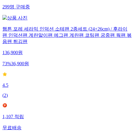
299
명
구매중
햄튼 포레 세라믹 인덕션 소테팬 2종세트 (24+26cm) / 후라이
팬 인덕션팬 계란말이팬 에그팬 계란팬 코팅팬 궁중팬 웍팬 볶
음팬 튀김팬
136,900
원
73
%
36,900
원
4.5
(
2
)
1,107
적립
무료배송