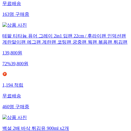
무료배송
163
명
구매중
테팔 티타늄 퓨어 그레이 2in1 딥팬 22cm / 후라이팬 인덕션팬
계란말이팬 에그팬 계란팬 코팅팬 궁중팬 웍팬 볶음팬 튀김팬
139,800
원
72
%
39,800
원
1,194
적립
무료배송
460
명
구매중
백설 2배 바삭 튀김유 900ml x2개