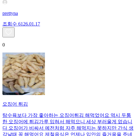
prettyna
조회수
61
26.01.17
0
오징어 튀김
탕수육보다 가장 좋아하는 오징어튀김 해먹었어요 역시 두툼
한 오징어에 튀김가루 입혀서 해먹으니 세상 부러울게 없습니
다 오징어가 비싸서 예전처럼 자주 해먹지는 못하지만 간식 생
각날때 꼭 해먹어요 제철음식은 언제나 입안의 즐거움을 주네