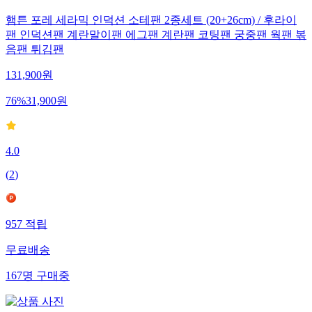
햄튼 포레 세라믹 인덕션 소테팬 2종세트 (20+26cm) / 후라이
팬 인덕션팬 계란말이팬 에그팬 계란팬 코팅팬 궁중팬 웍팬 볶
음팬 튀김팬
131,900
원
76
%
31,900
원
4.0
(
2
)
957
적립
무료배송
167
명
구매중