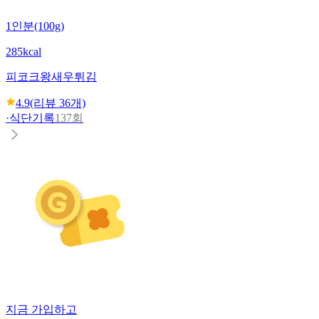
1인분(100g)
285kcal
피코크
왕새우튀김
4.9
(리뷰
36
개)
·
식단기록
137회
지금 가입하고