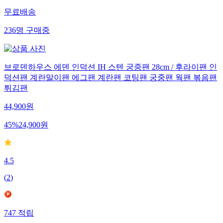
무료배송
236
명
구매중
브로덴하우스 에덴 인덕션 IH 스텐 궁중팬 28cm / 후라이팬 인
덕션팬 계란말이팬 에그팬 계란팬 코팅팬 궁중팬 웍팬 볶음팬
튀김팬
44,900
원
45
%
24,900
원
4.5
(
2
)
747
적립