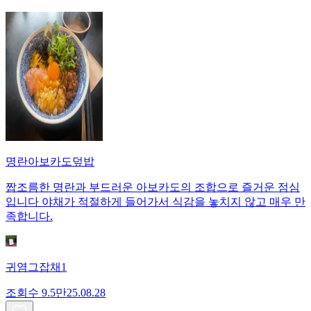
명란아보카도덮밥
짭조름한 명란과 부드러운 아보카도의 조합으로 즐거운 점심
입니다 야채가 적절하게 들어가서 식감을 놓치지 않고 매우 만
족합니다.
귀염그잡채1
조회수
9.5만
25.08.28