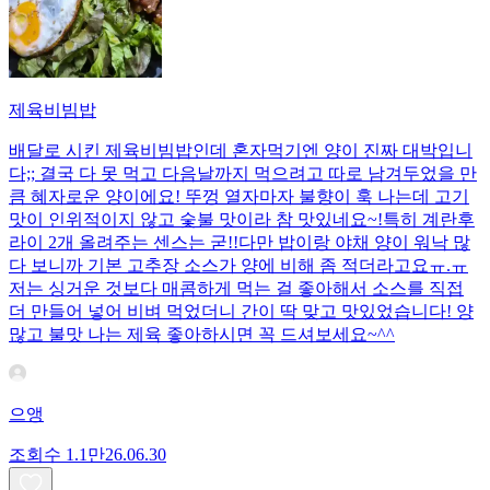
제육비빔밥
배달로 시킨 제육비빔밥인데 혼자먹기엔 양이 진짜 대박입니
다;; 결국 다 못 먹고 다음날까지 먹으려고 따로 남겨두었을 만
큼 혜자로운 양이에요! 뚜껑 열자마자 불향이 훅 나는데 고기
맛이 인위적이지 않고 숯불 맛이라 참 맛있네요~!특히 계란후
라이 2개 올려주는 센스는 굳!! ​다만 밥이랑 야채 양이 워낙 많
다 보니까 기본 고추장 소스가 양에 비해 좀 적더라고요ㅠ.ㅠ
저는 싱거운 것보다 매콤하게 먹는 걸 좋아해서 소스를 직접
더 만들어 넣어 비벼 먹었더니 간이 딱 맞고 맛있었습니다! 양
많고 불맛 나는 제육 좋아하시면 꼭 드셔보세요~^^
으앵
조회수
1.1만
26.06.30