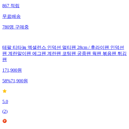
867
적립
무료배송
780
명
구매중
테팔 티타늄 엑셀런스 인덕션 멀티팬 28cm / 후라이팬 인덕션
팬 계란말이팬 에그팬 계란팬 코팅팬 궁중팬 웍팬 볶음팬 튀김
팬
171,900
원
58
%
71,900
원
5.0
(
2
)