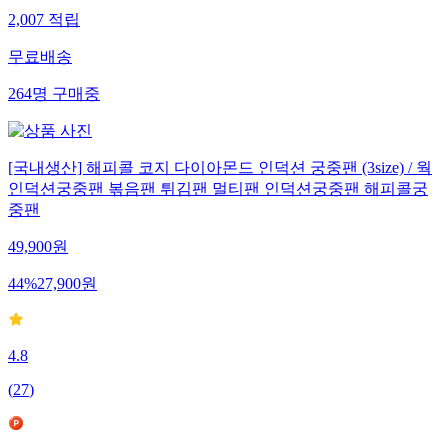
2,007
적립
무료배송
264
명
구매중
[국내생산] 해피콜 코지 다이아몬드 인덕션 궁중팬 (3size) / 웍
인덕션궁중팬 볶음팬 튀김팬 멀티팬 인덕션궁중팬 해피콜궁
중팬
49,900
원
44
%
27,900
원
4.8
(
27
)