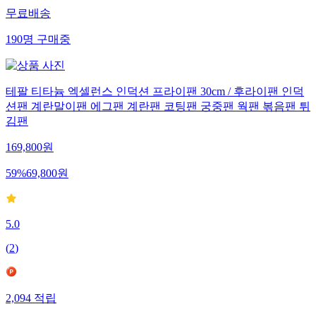
무료배송
190
명
구매중
테팔 티타늄 엑셀런스 인덕션 프라이팬 30cm / 후라이팬 인덕
션팬 계란말이팬 에그팬 계란팬 코팅팬 궁중팬 웍팬 볶음팬 튀
김팬
169,800
원
59
%
69,800
원
5.0
(
2
)
2,094
적립