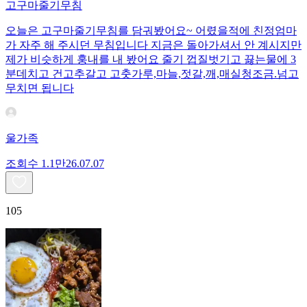
고구마줄기무침
오늘은 고구마줄기무침를 담궈봤어요~ 어렸을적에 친정엄마
가 자주 해 주시던 무침입니다 지금은 돌아가셔서 안 계시지만
제가 비슷하게 훙내를 내 봤어요 줄기 껍질벗기고 끓는물에 3
분데치고 건고추갈고 고춧가루,마늘,젓갈,깨,매실청조금.넘고
무치면 됩니다
울가족
조회수
1.1만
26.07.07
105