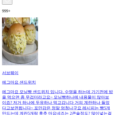
999+
서브웨이
에그마요 샌드위치
에그마요 모닝빵 샌드위치 입니다. 수영을 하는데 가기전에 밥
을 먹으면 좀 무겁더라고요~ 모닝빵하나에 내용물이 많아보
이죠? 저거 하나에 두유하나 먹고갑니다 거의 계란하나 들었
다고보면됩니다~ 포만감은 정말 엄청나구요 레시피는 빵5개
만드는데 계란5개랑 후추 마요네즈는 2큰술정도? 많이넣는걸