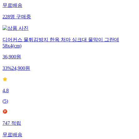
무료배송
228
명
구매중
디어커스 물튀김방지 한옥 처마 싱크대 물막이 그란데
58x4(cm)
36,900
원
33
%
24,900
원
4.8
(
5
)
747
적립
무료배송