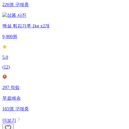
226
명
구매중
백설 튀김가루 1kg x2개
9,900
원
5.0
(
12
)
297
적립
무료배송
165
명
구매중
더보기