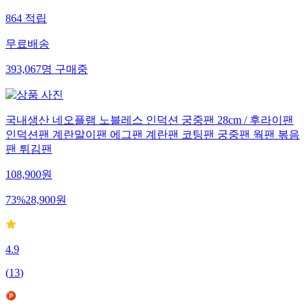
864
적립
무료배송
393,067
명
구매중
국내생산 네오플램 노블레스 인덕션 궁중팬 28cm / 후라이팬
인덕션팬 계란말이팬 에그팬 계란팬 코팅팬 궁중팬 웍팬 볶음
팬 튀김팬
108,900
원
73
%
28,900
원
4.9
(
13
)