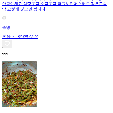
안좋아해요 설탕조금 소금조금 홀그레인머스터드 작은큰술
딱 요렇게 넣으면 됩니다.
똘맹
조회수
1.9만
25.08.29
999+