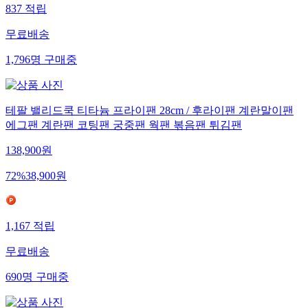
837
적립
무료배송
1,796
명
구매중
테팔 밸리드쿡 티타늄 프라이팬 28cm / 후라이팬 계란말이팬
에그팬 계란팬 코팅팬 궁중팬 웍팬 볶음팬 튀김팬
138,900
원
72
%
38,900
원
1,167
적립
무료배송
690
명
구매중