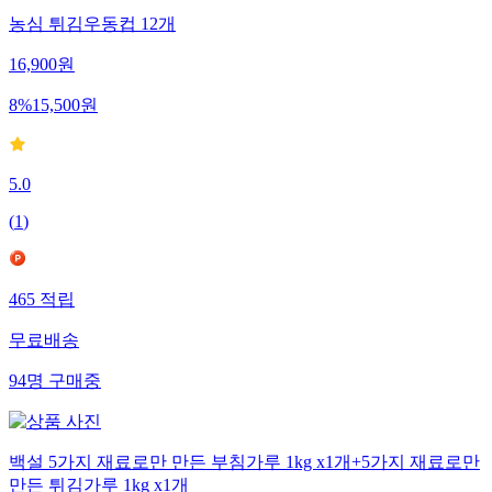
농심 튀김우동컵 12개
16,900
원
8
%
15,500
원
5.0
(
1
)
465
적립
무료배송
94
명
구매중
백설 5가지 재료로만 만든 부침가루 1kg x1개+5가지 재료로만
만든 튀김가루 1kg x1개