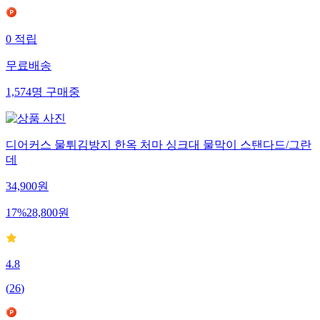
0
적립
무료배송
1,574
명
구매중
디어커스 물튀김방지 한옥 처마 싱크대 물막이 스탠다드/그란
데
34,900
원
17
%
28,800
원
4.8
(
26
)