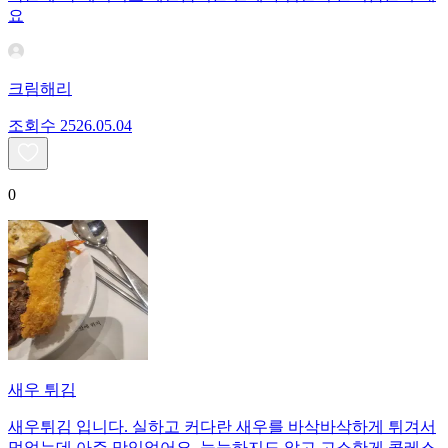
요
크림해리
조회수
25
26.05.04
0
새우 튀김
새우튀김 입니다. 실하고 커다란 새우를 바삭바삭하게 튀겨서
먹었는데 아주 맛있었어요. 눅눅하지도 않고 고소한게 콜레스