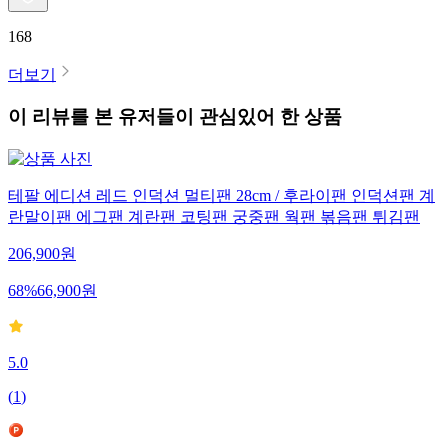
168
더보기
이 리뷰를 본 유저들이 관심있어 한 상품
테팔 에디션 레드 인덕션 멀티팬 28cm / 후라이팬 인덕션팬 계
란말이팬 에그팬 계란팬 코팅팬 궁중팬 웍팬 볶음팬 튀김팬
206,900
원
68
%
66,900
원
5.0
(
1
)