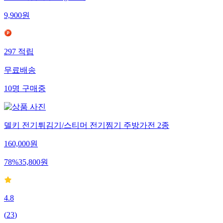
9,900
원
297
적립
무료배송
10
명
구매중
델키 전기튀김기/스티머 전기찜기 주방가전 2종
160,000
원
78
%
35,800
원
4.8
(
23
)