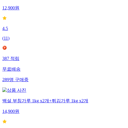
12,900
원
4.5
(
11
)
387
적립
무료배송
289
명
구매중
백설 부침가루 1kg x2개+튀김가루 1kg x2개
14,900
원