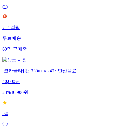
(
1
)
717
적립
무료배송
69
명
구매중
[코카콜라] 캔 355ml x 24개 탄산음료
40,000
원
23
%
30,900
원
5.0
(
1
)