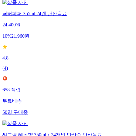
닥터페퍼 355ml 24캔 탄산음료
24,400
원
10
%
21,960
원
4.8
(
4
)
658
적립
무료배송
50
명
구매중