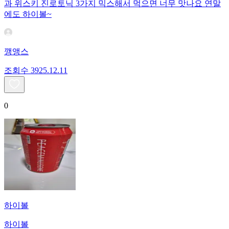
과 위스키 진로토닉 3가지 믹스해서 먹으면 너무 맛나요 연말
에도 하이볼~
깽앵스
조회수
39
25.12.11
0
하이볼
하이볼