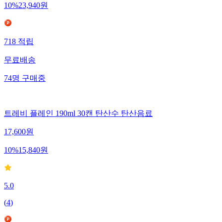
10
%
23,940
원
718
적립
무료배송
74
명
구매중
트레비 플레인 190ml 30캔 탄산수 탄산음료
17,600
원
10
%
15,840
원
5.0
(
4
)