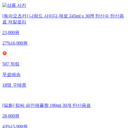
[동아오츠카] 나랑드 사이다 제로 245ml x 30캔 탄산수 탄산음
료 저칼로리
23,000
원
27
%
16,900
원
507
적립
무료배송
18
명
구매중
[일화] 탑씨 파인애플향 190ml 30개 탄산음료
28,000
원
43
%
15,900
원