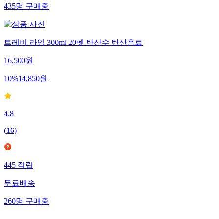
435
명
구매중
트레비 라임 300ml 20펫 탄산수 탄산음료
16,500
원
10
%
14,850
원
4.8
(
16
)
445
적립
무료배송
260
명
구매중