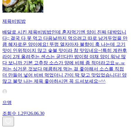
제육비빔밥
배달로 시킨 제육비빔밥인데 혼자먹기엔 양이 진짜 대박입니
다;; 결국 다 못 먹고 다음날까지 먹으려고 따로 남겨두었을 만
큼 혜자로운 양이에요! 뚜껑 열자마자 불향이 훅 나는데 고기
맛이 인위적이지 않고 숯불 맛이라 참 맛있네요~!특히 계란후
라이 2개 올려주는 센스는 굳!! ​다만 밥이랑 야채 양이 워낙 많
다 보니까 기본 고추장 소스가 양에 비해 좀 적더라고요ㅠ.ㅠ
저는 싱거운 것보다 매콤하게 먹는 걸 좋아해서 소스를 직접
더 만들어 넣어 비벼 먹었더니 간이 딱 맞고 맛있었습니다! 양
많고 불맛 나는 제육 좋아하시면 꼭 드셔보세요~^^
으앵
조회수
1.2만
26.06.30