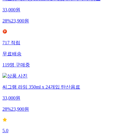
씨그램 레몬향 350ml x 24개입 탄산수 탄산음료
33,000
원
28
%
23,900
원
717
적립
무료배송
119
명
구매중
씨그램 라임 350ml x 24개입 탄산음료
33,000
원
28
%
23,900
원
5.0