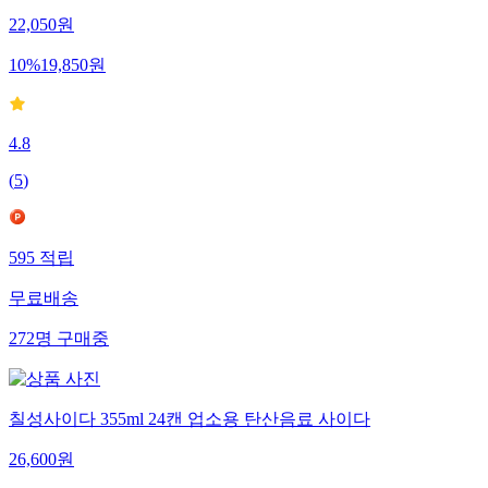
22,050
원
10
%
19,850
원
4.8
(
5
)
595
적립
무료배송
272
명
구매중
칠성사이다 355ml 24캔 업소용 탄산음료 사이다
26,600
원