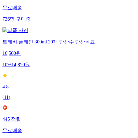
무료배송
736
명
구매중
트레비 플레인 300ml 20개 탄산수 탄산음료
16,500
원
10
%
14,850
원
4.8
(
11
)
445
적립
무료배송