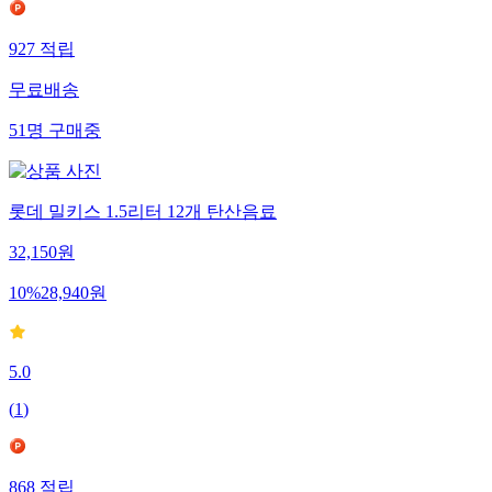
927
적립
무료배송
51
명
구매중
롯데 밀키스 1.5리터 12개 탄산음료
32,150
원
10
%
28,940
원
5.0
(
1
)