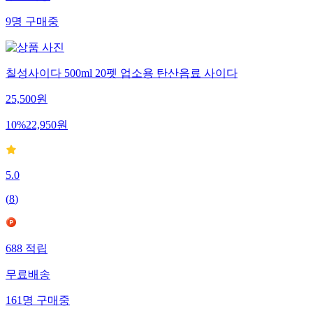
9
명
구매중
칠성사이다 500ml 20펫 업소용 탄산음료 사이다
25,500
원
10
%
22,950
원
5.0
(
8
)
688
적립
무료배송
161
명
구매중