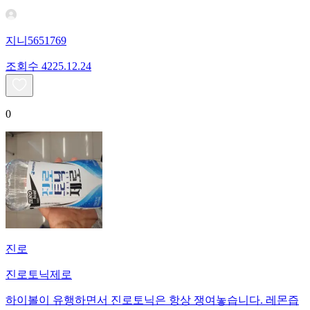
지니5651769
조회수
42
25.12.24
0
진로
진로토닉제로
하이볼이 유행하면서 진로토닉은 항상 쟁여놓습니다. 레몬즙