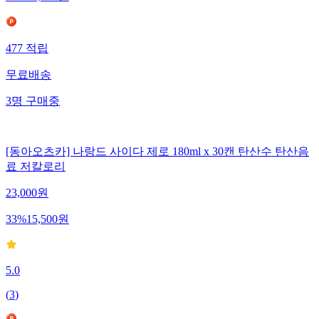
477
적립
무료배송
3
명
구매중
[동아오츠카] 나랑드 사이다 제로 180ml x 30캔 탄산수 탄산음
료 저칼로리
23,000
원
33
%
15,500
원
5.0
(
3
)