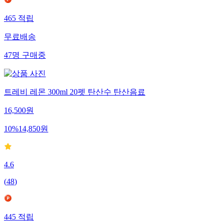
465
적립
무료배송
47
명
구매중
트레비 레몬 300ml 20펫 탄산수 탄산음료
16,500
원
10
%
14,850
원
4.6
(
48
)
445
적립