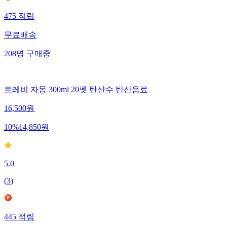
475
적립
무료배송
208
명
구매중
트레비 자몽 300ml 20펫 탄산수 탄산음료
16,500
원
10
%
14,850
원
5.0
(
3
)
445
적립