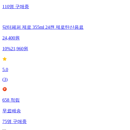
110
명
구매중
닥터페퍼 제로 355ml 24캔 제로탄산음료
24,400
원
10
%
21,960
원
5.0
(
3
)
658
적립
무료배송
75
명
구매중