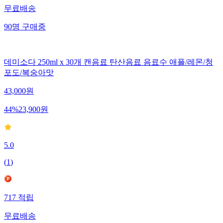
무료배송
90
명
구매중
데미소다 250ml x 30개 캔음료 탄산음료 음료수 애플/레몬/청
포도/복숭아맛
43,000
원
44
%
23,900
원
5.0
(
1
)
717
적립
무료배송