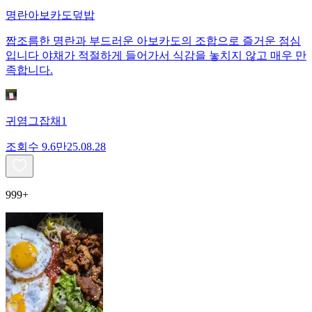
명란아보카도덮밥
짭조름한 명란과 부드러운 아보카도의 조합으로 즐거운 점심
입니다 야채가 적절하게 들어가서 식감을 놓치지 않고 매우 만
족합니다.
귀염그잡채1
조회수
9.6만
25.08.28
999+