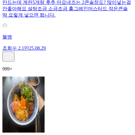
만드는데 계란5개랑 후추 마요네즈는 2큰술정도? 많이넣는걸
안좋아해요 설탕조금 소금조금 홀그레인머스터드 작은큰술
딱 요렇게 넣으면 됩니다.
똘맹
조회수
2.1만
25.08.29
999+