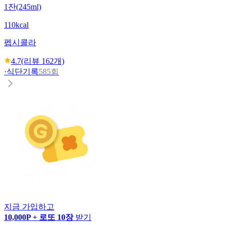
1잔(245ml)
110kcal
펩시
콜라
4.7
(리뷰
162
개)
·
식단기록
585회
지금 가입하고
10,000P + 로또 10장
받기