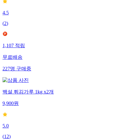
4.5
(
2
)
1,107
적립
무료배송
227
명
구매중
백설 튀김가루 1kg x2개
9,900
원
5.0
(
12
)