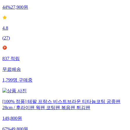
44
%
27,900
원
4.8
(
27
)
837
적립
무료배송
1,799
명
구매중
[100% 정품] 테팔 프랑스 비스트브라운 티타늄코팅 궁중팬
28cm / 후라이팬 웍팬 코팅팬 볶음팬 튀김팬
149,800
원
67
%
49,800
원