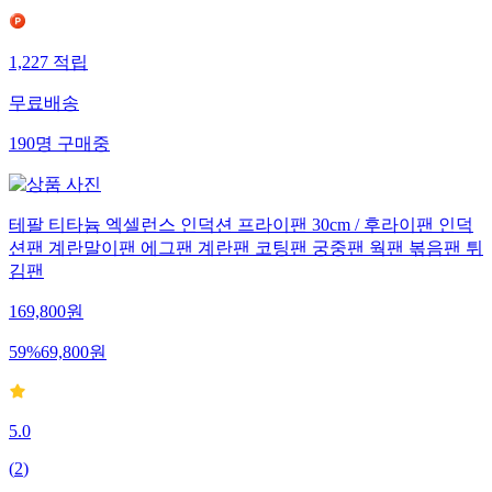
1,227
적립
무료배송
190
명
구매중
테팔 티타늄 엑셀런스 인덕션 프라이팬 30cm / 후라이팬 인덕
션팬 계란말이팬 에그팬 계란팬 코팅팬 궁중팬 웍팬 볶음팬 튀
김팬
169,800
원
59
%
69,800
원
5.0
(
2
)