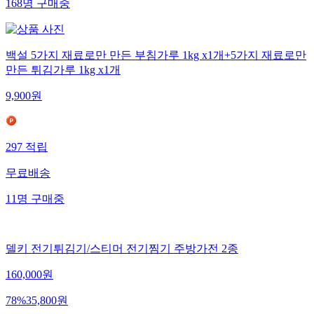
168
명
구매중
백설 5가지 재료로만 만든 부침가루 1kg x1개+5가지 재료로만
만든 튀김가루 1kg x1개
9,900
원
297
적립
무료배송
11
명
구매중
델키 전기튀김기/스티머 전기찜기 주방가전 2종
160,000
원
78
%
35,800
원