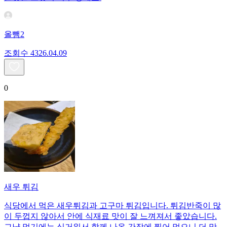
올뺌2
조회수
43
26.04.09
0
새우 튀김
식당에서 먹은 새우튀김과 고구마 튀김입니다. 튀김반죽이 많
이 두껍지 않아서 안에 식재료 맛이 잘 느껴져서 좋았습니다.
그냥 먹기에는 싱거워서 함께 나온 간장에 찍어 먹으니 더 맛