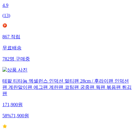
4.9
(
13
)
867
적립
무료배송
782
명
구매중
테팔 티타늄 엑셀런스 인덕션 멀티팬 28cm / 후라이팬 인덕션
팬 계란말이팬 에그팬 계란팬 코팅팬 궁중팬 웍팬 볶음팬 튀김
팬
171,900
원
58
%
71,900
원