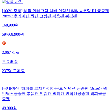
[100% 정품] 테팔 인테그랄 실버 인덕션 티타늄코팅 IH 궁중팬
28cm / 후라이팬 웍팬 코팅팬 볶음팬 튀김팬
168,900
원
59
%
68,900
원
2,067
적립
무료배송
237
명
구매중
[국내생산] 해피콜 코지 다이아몬드 인덕션 궁중팬 (3size) / 웍
인덕션궁중팬 볶음팬 튀김팬 멀티팬 인덕션궁중팬 해피콜궁
중팬
49,900
원