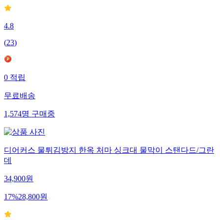
4.8
(
23
)
0
적립
무료배송
1,574
명
구매중
디어커스 물튀김방지 한옥 처마 싱크대 물막이 스탠다드/그란
데
34,900
원
17
%
28,800
원