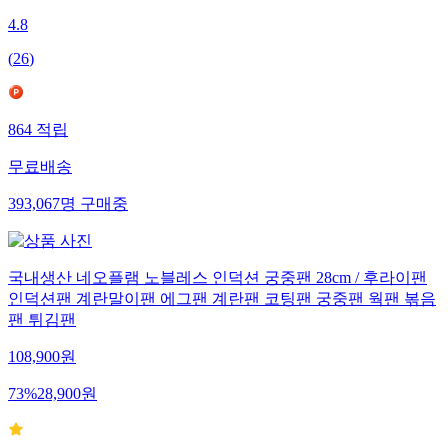
4.8
(
26
)
864
적립
무료배송
393,067
명
구매중
국내생산 네오플램 노블레스 인덕션 궁중팬 28cm / 후라이팬
인덕션팬 계란말이팬 에그팬 계란팬 코팅팬 궁중팬 웍팬 볶음
팬 튀김팬
108,900
원
73
%
28,900
원