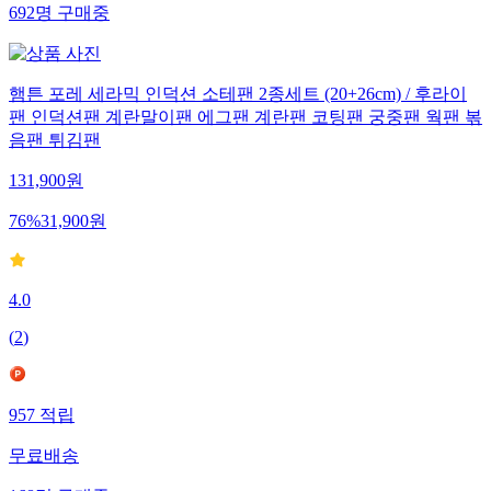
692
명
구매중
햄튼 포레 세라믹 인덕션 소테팬 2종세트 (20+26cm) / 후라이
팬 인덕션팬 계란말이팬 에그팬 계란팬 코팅팬 궁중팬 웍팬 볶
음팬 튀김팬
131,900
원
76
%
31,900
원
4.0
(
2
)
957
적립
무료배송