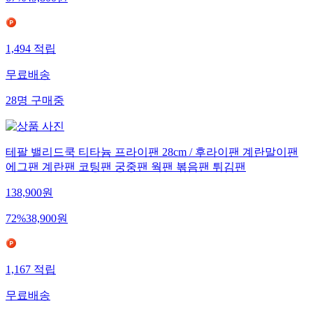
1,494
적립
무료배송
28
명
구매중
테팔 밸리드쿡 티타늄 프라이팬 28cm / 후라이팬 계란말이팬
에그팬 계란팬 코팅팬 궁중팬 웍팬 볶음팬 튀김팬
138,900
원
72
%
38,900
원
1,167
적립
무료배송