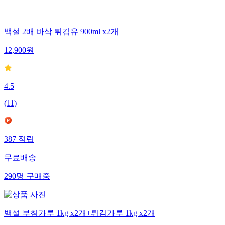
백설 2배 바삭 튀김유 900ml x2개
12,900
원
4.5
(
11
)
387
적립
무료배송
290
명
구매중
백설 부침가루 1kg x2개+튀김가루 1kg x2개