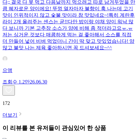
다;; 결국 다 못 먹고 다음날까지 먹으려고 따로 남겨두었을 만
큼 혜자로운 양이에요! 뚜껑 열자마자 불향이 훅 나는데 고기
맛이 인위적이지 않고 숯불 맛이라 참 맛있네요~!특히 계란후
라이 2개 올려주는 센스는 굳!! ​다만 밥이랑 야채 양이 워낙 많
다 보니까 기본 고추장 소스가 양에 비해 좀 적더라고요ㅠ.ㅠ
저는 싱거운 것보다 매콤하게 먹는 걸 좋아해서 소스를 직접
더 만들어 넣어 비벼 먹었더니 간이 딱 맞고 맛있었습니다! 양
많고 불맛 나는 제육 좋아하시면 꼭 드셔보세요~^^
으앵
조회수
1.2만
26.06.30
172
더보기
이 리뷰를 본 유저들이 관심있어 한 상품