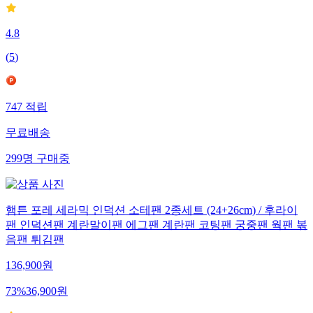
4.8
(
5
)
747
적립
무료배송
299
명
구매중
햄튼 포레 세라믹 인덕션 소테팬 2종세트 (24+26cm) / 후라이
팬 인덕션팬 계란말이팬 에그팬 계란팬 코팅팬 궁중팬 웍팬 볶
음팬 튀김팬
136,900
원
73
%
36,900
원