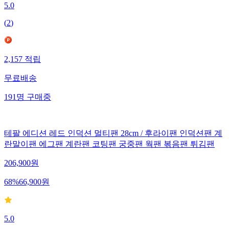
5.0
(
2
)
2,157
적립
무료배송
191
명
구매중
테팔 에디션 레드 인덕션 멀티팬 28cm / 후라이팬 인덕션팬 계
란말이팬 에그팬 계란팬 코팅팬 궁중팬 웍팬 볶음팬 튀김팬
206,900
원
68
%
66,900
원
5.0