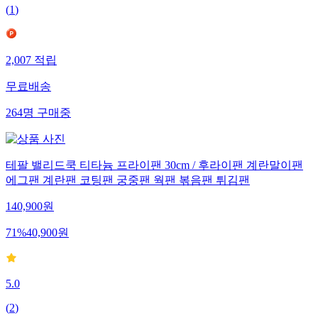
(
1
)
2,007
적립
무료배송
264
명
구매중
테팔 밸리드쿡 티타늄 프라이팬 30cm / 후라이팬 계란말이팬
에그팬 계란팬 코팅팬 궁중팬 웍팬 볶음팬 튀김팬
140,900
원
71
%
40,900
원
5.0
(
2
)