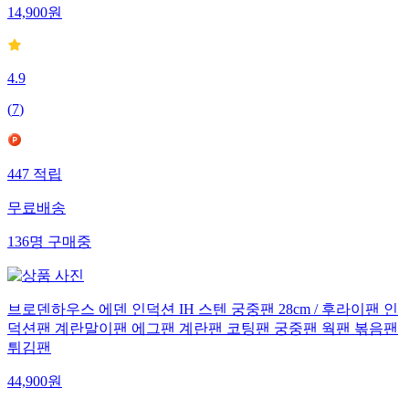
14,900
원
4.9
(
7
)
447
적립
무료배송
136
명
구매중
브로덴하우스 에덴 인덕션 IH 스텐 궁중팬 28cm / 후라이팬 인
덕션팬 계란말이팬 에그팬 계란팬 코팅팬 궁중팬 웍팬 볶음팬
튀김팬
44,900
원