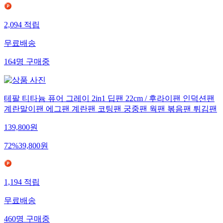
2,094
적립
무료배송
164
명
구매중
테팔 티타늄 퓨어 그레이 2in1 딥팬 22cm / 후라이팬 인덕션팬
계란말이팬 에그팬 계란팬 코팅팬 궁중팬 웍팬 볶음팬 튀김팬
139,800
원
72
%
39,800
원
1,194
적립
무료배송
460
명
구매중