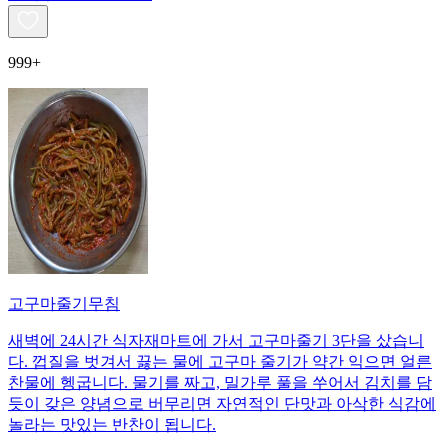
999+
고구마줄기무침
새벽에 24시간 식자재마트에 가서 고구마줄기 3단을 샀습니
다. 껍질을 벗겨서 끓는 물에 고구마 줄기가 약간 익으면 얼른
찬물에 헹굽니다. 물기를 짜고, 밀가루 풀을 쑤어서 김치를 담
듯이 갖은 양념으로 버무리면 자연적인 단맛과 아삭한 식감에
놀라는 맛있는 반찬이 됩니다.