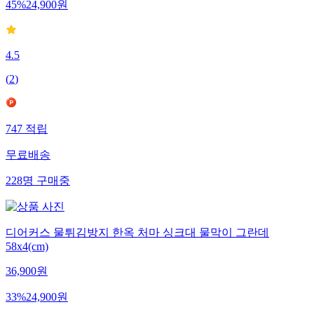
45
%
24,900
원
4.5
(
2
)
747
적립
무료배송
228
명
구매중
디어커스 물튀김방지 한옥 처마 싱크대 물막이 그란데
58x4(cm)
36,900
원
33
%
24,900
원