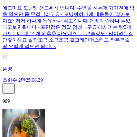
에그마요 모닝빵 샌드위치 입니다. 수영을 하는데 가기전에 밥
을 먹으면 좀 무겁더라고요~ 모닝빵하나에 내용물이 많아보
이죠? 저거 하나에 두유하나 먹고갑니다 거의 계란하나 들었
다고보면됩니다~ 포만감은 정말 엄청나구요 레시피는 빵5개
만드는데 계란5개랑 후추 마요네즈는 2큰술정도? 많이넣는걸
안좋아해요 설탕조금 소금조금 홀그레인머스터드 작은큰술
딱 요렇게 넣으면 됩니다.
똘맹
조회수
2만
25.08.29
999+