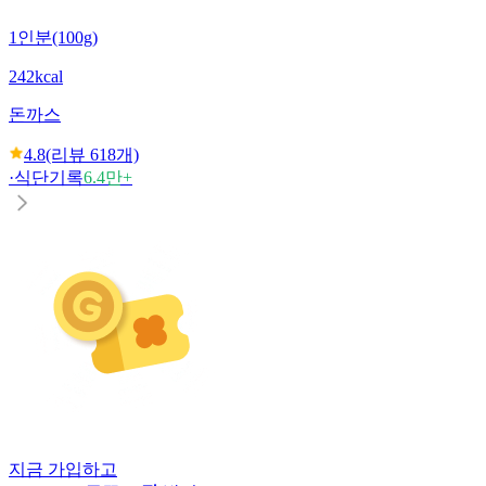
1인분(100g)
242kcal
돈까스
4.8
(리뷰
618
개)
·
식단기록
6.4만+
지금 가입하고