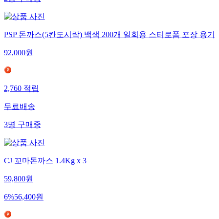
2
명
구매중
PSP 돈까스(5칸도시락) 백색 200개 일회용 스티로폼 포장 용기
92,000
원
2,760
적립
무료배송
3
명
구매중
CJ 꼬마돈까스 1.4Kg x 3
59,800
원
6
%
56,400
원