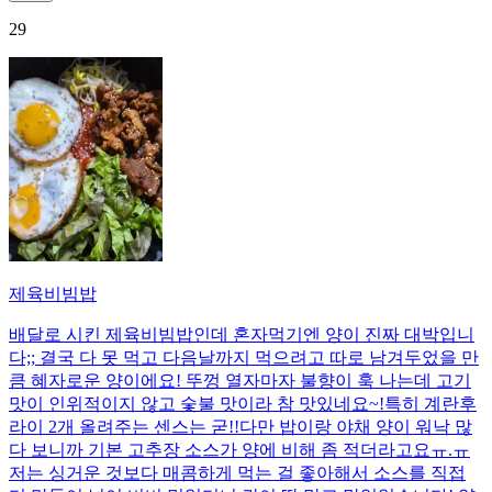
29
제육비빔밥
배달로 시킨 제육비빔밥인데 혼자먹기엔 양이 진짜 대박입니
다;; 결국 다 못 먹고 다음날까지 먹으려고 따로 남겨두었을 만
큼 혜자로운 양이에요! 뚜껑 열자마자 불향이 훅 나는데 고기
맛이 인위적이지 않고 숯불 맛이라 참 맛있네요~!특히 계란후
라이 2개 올려주는 센스는 굳!! ​다만 밥이랑 야채 양이 워낙 많
다 보니까 기본 고추장 소스가 양에 비해 좀 적더라고요ㅠ.ㅠ
저는 싱거운 것보다 매콤하게 먹는 걸 좋아해서 소스를 직접