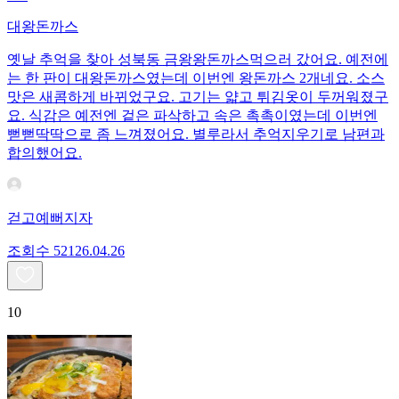
대왕돈까스
옛날 추억을 찾아 성북동 금왕왕돈까스먹으러 갔어요. 예전에
는 한 판이 대왕돈까스였는데 이번엔 왕돈까스 2개네요. 소스
맛은 새콤하게 바뀌었구요. 고기는 얇고 튀김옷이 두꺼워졌구
요. 식감은 예전엔 겉은 파삭하고 속은 촉촉이였는데 이번엔
뻗뻗딱딱으로 좀 느껴졌어요. 별루라서 추억지우기로 남편과
합의했어요.
걷고예뻐지자
조회수
521
26.04.26
10