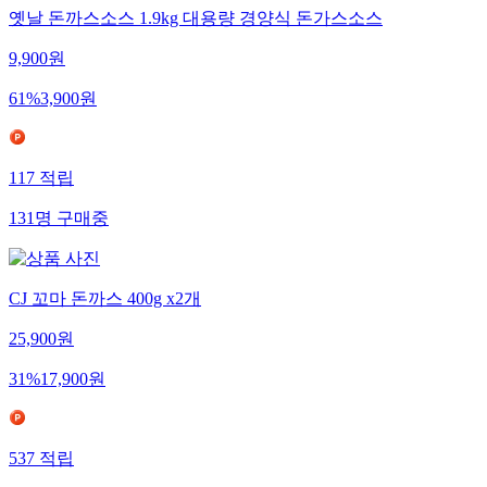
옛날 돈까스소스 1.9kg 대용량 경양식 돈가스소스
9,900
원
61
%
3,900
원
117
적립
131
명
구매중
CJ 꼬마 돈까스 400g x2개
25,900
원
31
%
17,900
원
537
적립