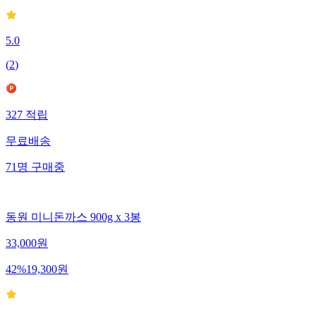
5.0
(
2
)
327
적립
무료배송
71
명
구매중
동원 미니돈까스 900g x 3봉
33,000
원
42
%
19,300
원