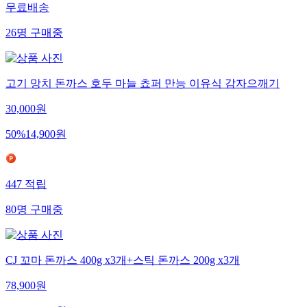
무료배송
26
명
구매중
고기 망치 돈까스 호두 마늘 쵸퍼 만능 이유식 감자으깨기
30,000
원
50
%
14,900
원
447
적립
80
명
구매중
CJ 꼬마 돈까스 400g x3개+스틱 돈까스 200g x3개
78,900
원