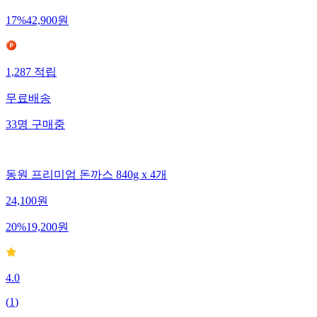
17
%
42,900
원
1,287
적립
무료배송
33
명
구매중
동원 프리미엄 돈까스 840g x 4개
24,100
원
20
%
19,200
원
4.0
(
1
)