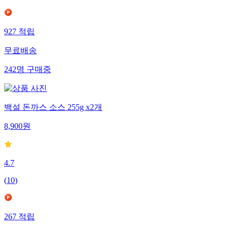
927
적립
무료배송
242
명
구매중
백설 돈까스 소스 255g x2개
8,900
원
4.7
(
10
)
267
적립