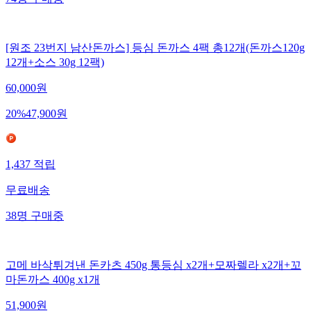
74
명
구매중
[원조 23번지 남산돈까스] 등심 돈까스 4팩 총12개(돈까스120g
12개+소스 30g 12팩)
60,000
원
20
%
47,900
원
1,437
적립
무료배송
38
명
구매중
고메 바삭튀겨낸 돈카츠 450g 통등심 x2개+모짜렐라 x2개+꼬
마돈까스 400g x1개
51,900
원