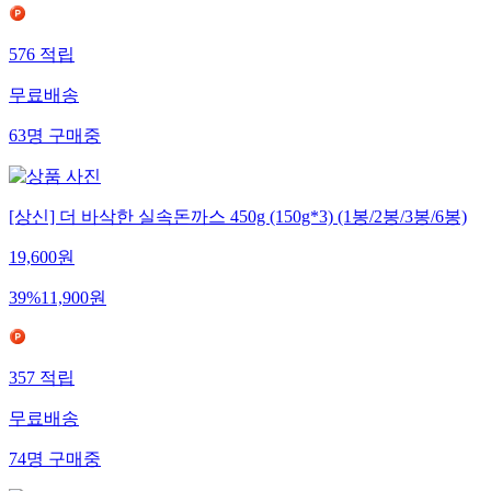
576
적립
무료배송
63
명
구매중
[상신] 더 바삭한 실속돈까스 450g (150g*3) (1봉/2봉/3봉/6봉)
19,600
원
39
%
11,900
원
357
적립
무료배송
74
명
구매중