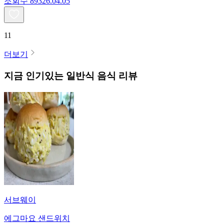
조회수
893
26.04.05
11
더보기
지금 인기있는
일반식
음식 리뷰
서브웨이
에그마요 샌드위치