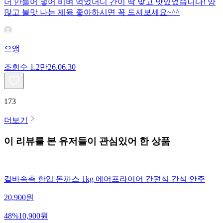
더 만들어 넣어 비벼 먹었더니 간이 딱 맞고 맛있었습니다! 양
많고 불맛 나는 제육 좋아하시면 꼭 드셔보세요~^^
으앵
조회수
1.2만
26.06.30
173
더보기
이 리뷰를 본 유저들이 관심있어 한 상품
겉바속촉 한입 돈까스 1kg 에어프라이어 간편식 간식 안주
20,900
원
48
%
10,900
원