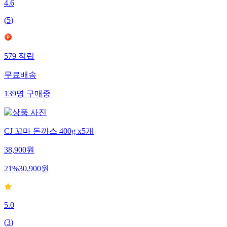
4.6
(
5
)
579
적립
무료배송
139
명
구매중
CJ 꼬마 돈까스 400g x5개
38,900
원
21
%
30,900
원
5.0
(
3
)