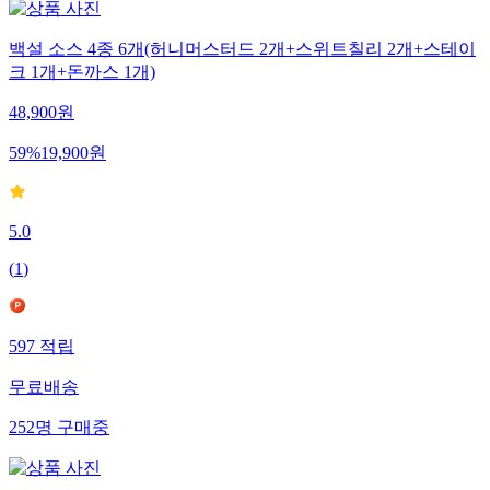
백설 소스 4종 6개(허니머스터드 2개+스위트칠리 2개+스테이
크 1개+돈까스 1개)
48,900
원
59
%
19,900
원
5.0
(
1
)
597
적립
무료배송
252
명
구매중