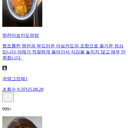
명란아보카도덮밥
짭조름한 명란과 부드러운 아보카도의 조합으로 즐거운 점심
입니다 야채가 적절하게 들어가서 식감을 놓치지 않고 매우 만
족합니다.
귀염그잡채1
조회수
9.5만
25.08.28
999+