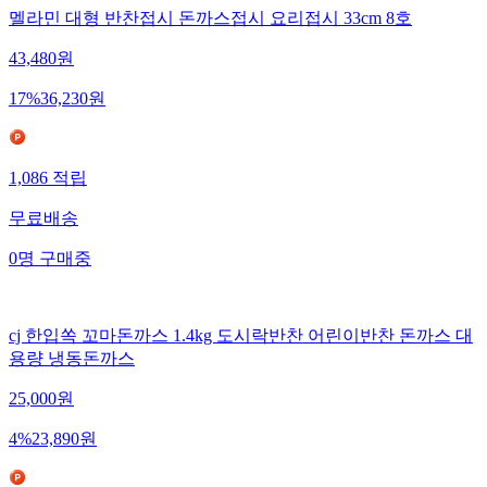
멜라민 대형 반찬접시 돈까스접시 요리접시 33cm 8호
43,480
원
17
%
36,230
원
1,086
적립
무료배송
0
명
구매중
cj 한입쏙 꼬마돈까스 1.4kg 도시락반찬 어린이반찬 돈까스 대
용량 냉동돈까스
25,000
원
4
%
23,890
원