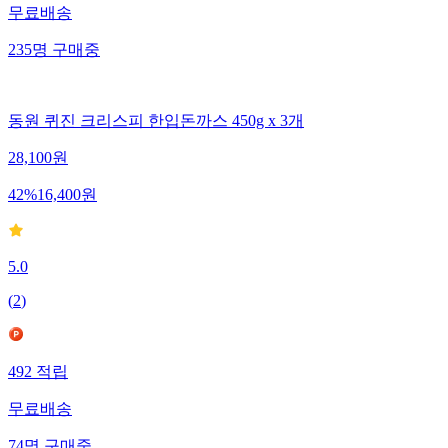
무료배송
235
명
구매중
동원 퀴진 크리스피 한입돈까스 450g x 3개
28,100
원
42
%
16,400
원
5.0
(
2
)
492
적립
무료배송