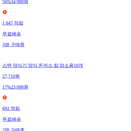
56
%
34,900
원
1,047
적립
무료배송
3
명
구매중
스텐 양식기 양식 돈까스 칼 업소용10개
27,710
원
17
%
23,090
원
692
적립
무료배송